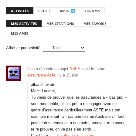
ACTIVITÉS
PROFIL
AMIS
FORUMS
0
MES ACTIVITÉS
MES CITATIONS
MES FAVORIS
MES AMIS
Afficher par activité:
blop
a répondu au sujet
ASFE
dans le forum
Assurance Asfe
il y a 15 ans
albandit wrote:
Merci Laurent,
Tu viens de prouver que les assurances à « bas prix »
sont mercantile, j’étais prêt à m’engager avec ce
genre d’assurance particulièrement ASFE mais ton
exemple me fait fuir, car une fois en Australie s’il faut
passer des semaines à contacter, prouver, re prouver,
re re prouver, on va pas s’en sortir…
C’est faux…
En afficher davantage