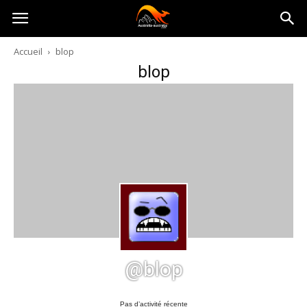
Australia-
Accueil
blop
blop
australie.com
@blop
Pas d’activité récente