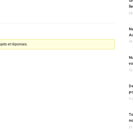
Gr
îl
26
Na
Au
19
jets et réponses.
Nu
vo
12
De
po
5 
To
no
21