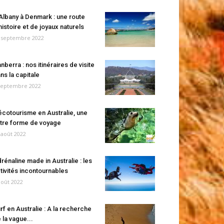
Albany à Denmark : une route
histoire et de joyaux naturels
 septembre 2022
nberra : nos itinéraires de visite
ns la capitale
septembre 2022
écotourisme en Australie, une
tre forme de voyage
 août 2022
rénaline made in Australie : les
tivités incontournables
août 2022
rf en Australie : A la recherche
 la vague...