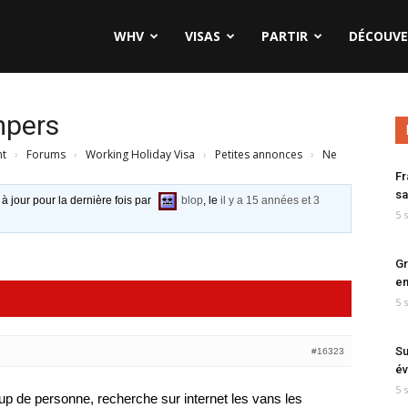
WHV
VISAS
PARTIR
DÉCOUVE
mpers
nt
›
Forums
›
Working Holiday Visa
›
Petites annonces
›
Ne
Fr
sa
 à jour pour la dernière fois par
blop
, le
il y a 15 années et 3
5 
Gr
en
5 
Su
#16323
év
5 
 de personne, recherche sur internet les vans les