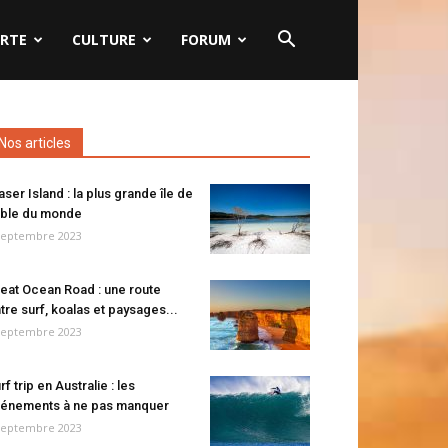
RTE
CULTURE
FORUM
Nos articles
aser Island : la plus grande île de
ble du monde
septembre 2023
eat Ocean Road : une route
tre surf, koalas et paysages...
septembre 2023
rf trip en Australie : les
énements à ne pas manquer
septembre 2023