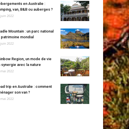
bergements en Australie :
mping, van, B&B ou auberges ?
 juin 2022
adle Mountain : un parc national
 patrimoine mondial
 juin 2022
inbow Region, un mode de vie
 synergie avec la nature
 mai 2022
ad trip en Australie : comment
énager son van ?
 mai 2022