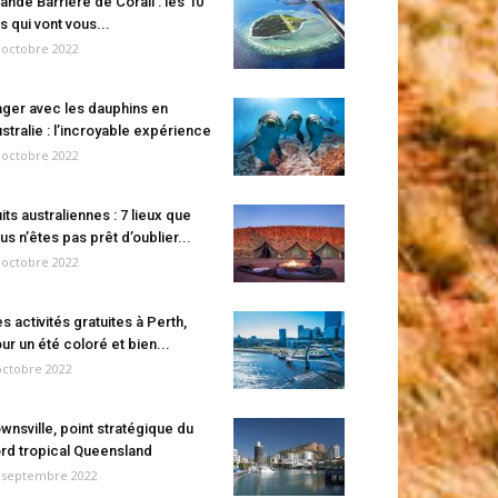
ande Barrière de Corail : les 10
es qui vont vous...
 octobre 2022
ger avec les dauphins en
stralie : l’incroyable expérience
 octobre 2022
its australiennes : 7 lieux que
us n’êtes pas prêt d’oublier...
 octobre 2022
s activités gratuites à Perth,
ur un été coloré et bien...
octobre 2022
wnsville, point stratégique du
rd tropical Queensland
 septembre 2022