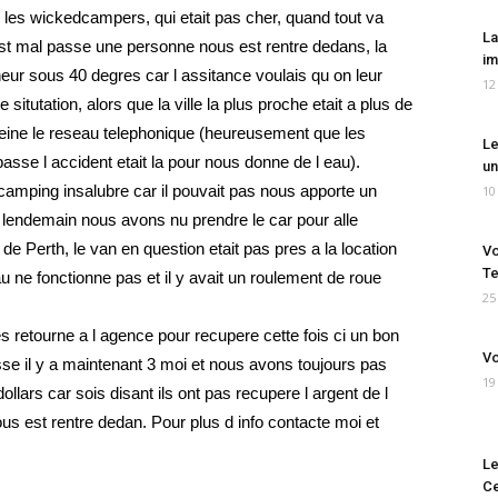
les wickedcampers, qui etait pas cher, quand tout va
La
est mal passe une personne nous est rentre dedans, la
im
r sous 40 degres car l assitance voulais qu on leur
12
situtation, alors que la ville la plus proche etait a plus de
peine le reseau telephonique (heureusement que les
Le
asse l accident etait la pour nous donne de l eau).
un
camping insalubre car il pouvait pas nous apporte un
10
e lendemain nous avons nu prendre le car pour alle
de Perth, le van en question etait pas pres a la location
Vo
Te
au ne fonctionne pas et il y avait un roulement de roue
25
etourne a l agence pour recupere cette fois ci un bon
Vo
asse il y a maintenant 3 moi et nous avons toujours pas
19
llars car sois disant ils ont pas recupere l argent de l
s est rentre dedan. Pour plus d info contacte moi et
Le
Ce