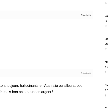
30
#124842
CO
la
30
Ca
Qu
23
No
bl
9 
#124843
nt toujours hallucinants en Australie ou ailleurs; pour
Sa
em
ir, mais bon on a pour son argent !
2 