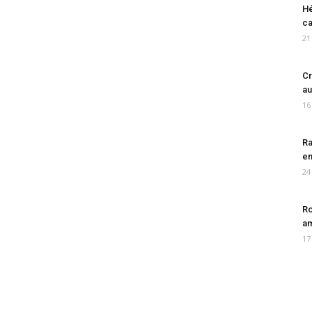
Hé
ca
21
Cr
au
16
Ra
en
24
Ro
am
17