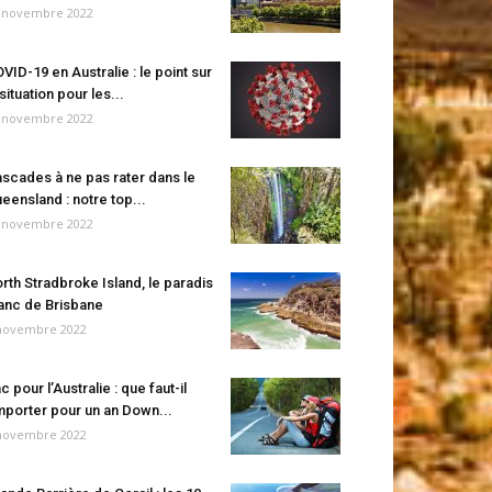
 novembre 2022
VID-19 en Australie : le point sur
 situation pour les...
 novembre 2022
scades à ne pas rater dans le
eensland : notre top...
 novembre 2022
rth Stradbroke Island, le paradis
anc de Brisbane
novembre 2022
c pour l’Australie : que faut-il
porter pour un an Down...
novembre 2022