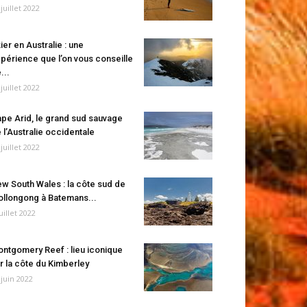
 juillet 2022
ier en Australie : une
périence que l’on vous conseille
...
 juillet 2022
pe Arid, le grand sud sauvage
 l’Australie occidentale
 juillet 2022
w South Wales : la côte sud de
llongong à Batemans...
juillet 2022
ntgomery Reef : lieu iconique
r la côte du Kimberley
 juin 2022