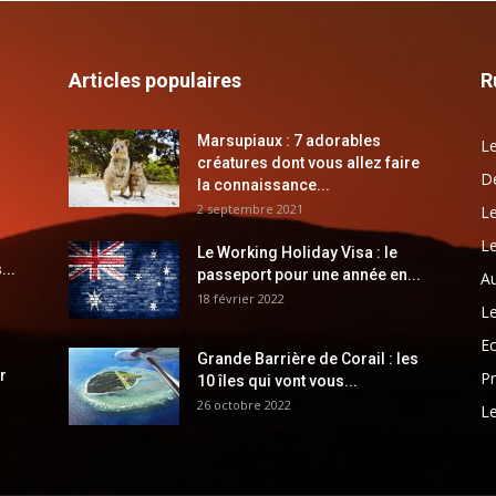
Articles populaires
R
Marsupiaux : 7 adorables
Le
créatures dont vous allez faire
Dé
la connaissance...
2 septembre 2021
Le
Le
Le Working Holiday Visa : le
...
passeport pour une année en...
Au
18 février 2022
Le
E
Grande Barrière de Corail : les
r
Pr
10 îles qui vont vous...
26 octobre 2022
Le