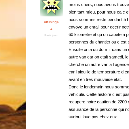
moins chers, nous avons trouve 
bien tant mieu, pour nous ca c 
nous sommes reste pendant 5 heu
altuning4
envoye un email pour decrir notre 
4
60 kilometre et qu on capete a 
Participant
personnes du chantier ou c est p
Ensuite on a du dormir dans un 
autre van car on etait samedi, l
cherche un autre van a l agence 
car l aiguille de temperature d e
avant en tres mauvaise etat.
Donc le lendemain nous sommes r
vehicule. Cette histoire c est p
recupere notre caution de 2200 do
assurance de la personne qui nou
surtout loue pas chez eux…