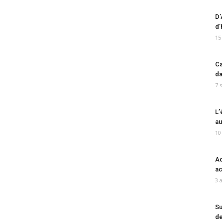
D’
d’
15
Ca
da
7 
L’
au
10
Ad
ac
3 
Su
de