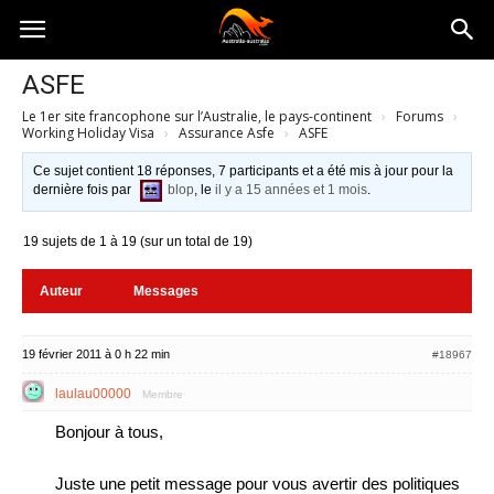
Australia-
ASFE
Le 1er site francophone sur l’Australie, le pays-continent
›
Forums
›
australie.com
Working Holiday Visa
›
Assurance Asfe
›
ASFE
Ce sujet contient 18 réponses, 7 participants et a été mis à jour pour la
dernière fois par
blop
, le
il y a 15 années et 1 mois
.
19 sujets de 1 à 19 (sur un total de 19)
Auteur
Messages
19 février 2011 à 0 h 22 min
#18967
laulau00000
Membre
Bonjour à tous,
Juste une petit message pour vous avertir des politiques