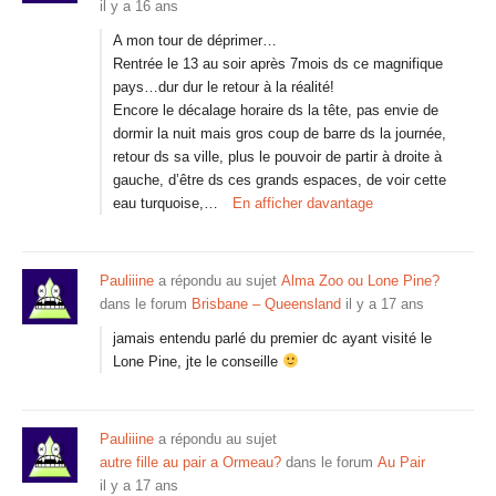
il y a 16 ans
A mon tour de déprimer…
Rentrée le 13 au soir après 7mois ds ce magnifique
pays…dur dur le retour à la réalité!
Encore le décalage horaire ds la tête, pas envie de
dormir la nuit mais gros coup de barre ds la journée,
retour ds sa ville, plus le pouvoir de partir à droite à
gauche, d’être ds ces grands espaces, de voir cette
eau turquoise,…
En afficher davantage
Pauliiine
a répondu au sujet
Alma Zoo ou Lone Pine?
dans le forum
Brisbane – Queensland
il y a 17 ans
jamais entendu parlé du premier dc ayant visité le
Lone Pine, jte le conseille
Pauliiine
a répondu au sujet
autre fille au pair a Ormeau?
dans le forum
Au Pair
il y a 17 ans