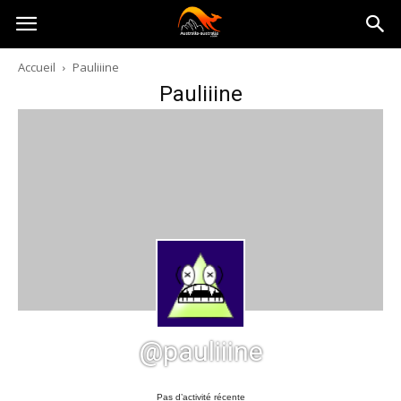
Australia-
Accueil
Pauliiine
Pauliiine
australie.com
@pauliiine
Pas d’activité récente