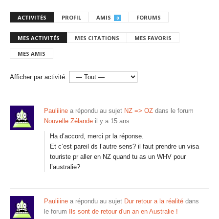
ACTIVITÉS
PROFIL
AMIS
FORUMS
0
MES ACTIVITÉS
MES CITATIONS
MES FAVORIS
MES AMIS
Afficher par activité:
Pauliiine
a répondu au sujet
NZ => OZ
dans le forum
Nouvelle Zélande
il y a 15 ans
Ha d’accord, merci pr la réponse.
Et c’est pareil ds l’autre sens? il faut prendre un visa
touriste pr aller en NZ quand tu as un WHV pour
l’australie?
Pauliiine
a répondu au sujet
Dur retour a la réalité
dans
le forum
Ils sont de retour d'un an en Australie !