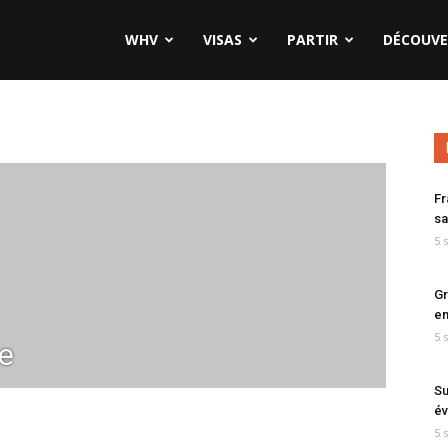
WHV
VISAS
PARTIR
DÉCOUVE
Fr
sa
5 
Gr
en
5 
ne
Su
év
5 