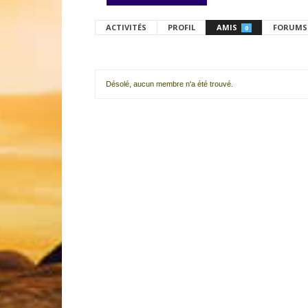
ACTIVITÉS
PROFIL
AMIS
FORUMS
0
Désolé, aucun membre n'a été trouvé.
Mes
amis