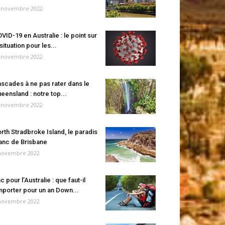
 novembre 2022
VID-19 en Australie : le point sur
 situation pour les...
 novembre 2022
scades à ne pas rater dans le
eensland : notre top...
 novembre 2022
rth Stradbroke Island, le paradis
anc de Brisbane
novembre 2022
c pour l’Australie : que faut-il
porter pour un an Down...
novembre 2022