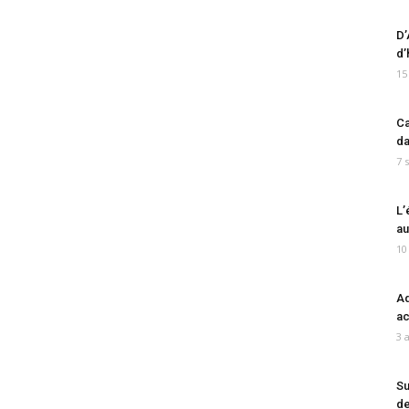
D’
d’
15
Ca
da
7 
L’
au
10
Ad
ac
3 
Su
de