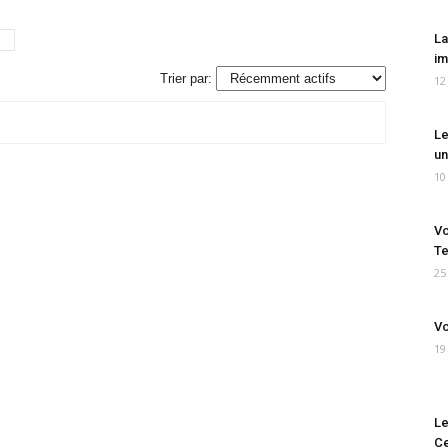
La
im
Trier par:
12
Le
un
10
Vo
Te
25
Vo
19
Le
Ce