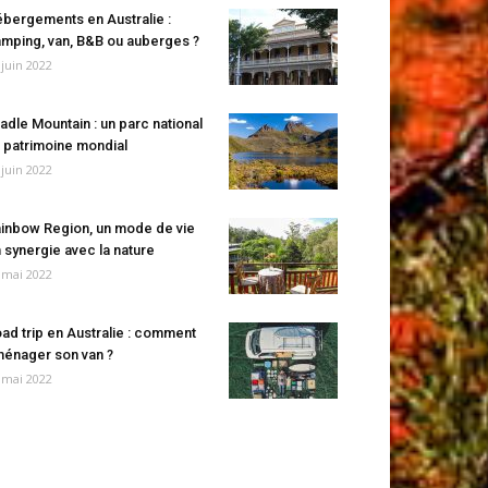
bergements en Australie :
mping, van, B&B ou auberges ?
 juin 2022
adle Mountain : un parc national
 patrimoine mondial
 juin 2022
inbow Region, un mode de vie
 synergie avec la nature
 mai 2022
ad trip en Australie : comment
énager son van ?
 mai 2022