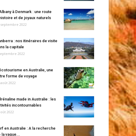
Albany à Denmark : une route
histoire et de joyaux naturels
 septembre 2022
nberra : nos itinéraires de visite
ns la capitale
septembre 2022
écotourisme en Australie, une
tre forme de voyage
 août 2022
rénaline made in Australie : les
tivités incontournables
août 2022
rf en Australie : A la recherche
 la vague...