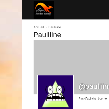
Australia-
Accueil
Pauliiine
australie.com
Pauliiine
@pauliii
Pas d’activité récente