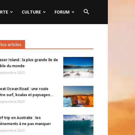
RTE
CULTURE
FORUM
Nos articles
aser Island : la plus grande île de
ble du monde
septembre 2023
eat Ocean Road : une route
tre surf, koalas et paysages...
septembre 2023
rf trip en Australie : les
énements à ne pas manquer
septembre 2023