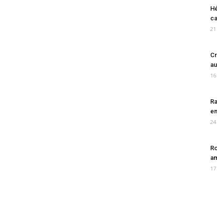
Hé
ca
21
Cr
au
16
Ra
en
24
Ro
am
17