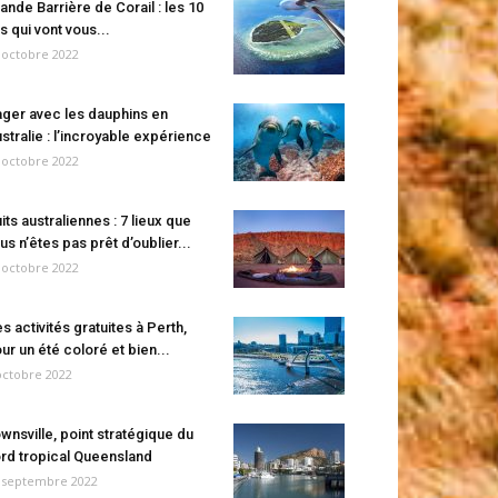
ande Barrière de Corail : les 10
es qui vont vous...
 octobre 2022
ger avec les dauphins en
stralie : l’incroyable expérience
 octobre 2022
its australiennes : 7 lieux que
us n’êtes pas prêt d’oublier...
 octobre 2022
s activités gratuites à Perth,
ur un été coloré et bien...
octobre 2022
wnsville, point stratégique du
rd tropical Queensland
 septembre 2022