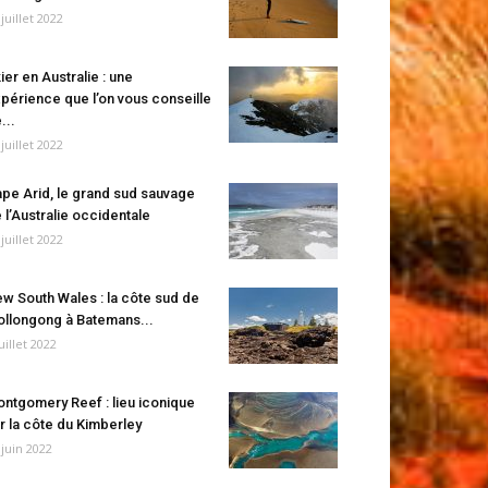
 juillet 2022
ier en Australie : une
périence que l’on vous conseille
...
 juillet 2022
pe Arid, le grand sud sauvage
 l’Australie occidentale
 juillet 2022
w South Wales : la côte sud de
llongong à Batemans...
juillet 2022
ntgomery Reef : lieu iconique
r la côte du Kimberley
 juin 2022