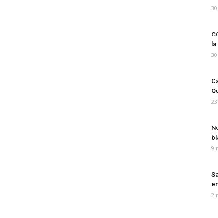
30
CO
la
30
Ca
Qu
23
No
bl
9 
Sa
em
2 