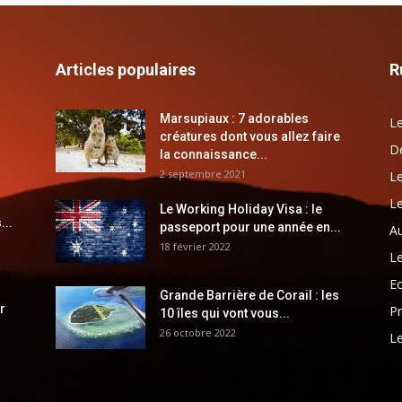
Articles populaires
R
Marsupiaux : 7 adorables
Le
créatures dont vous allez faire
Dé
la connaissance...
2 septembre 2021
Le
Le
Le Working Holiday Visa : le
...
passeport pour une année en...
Au
18 février 2022
Le
E
Grande Barrière de Corail : les
r
Pr
10 îles qui vont vous...
26 octobre 2022
Le