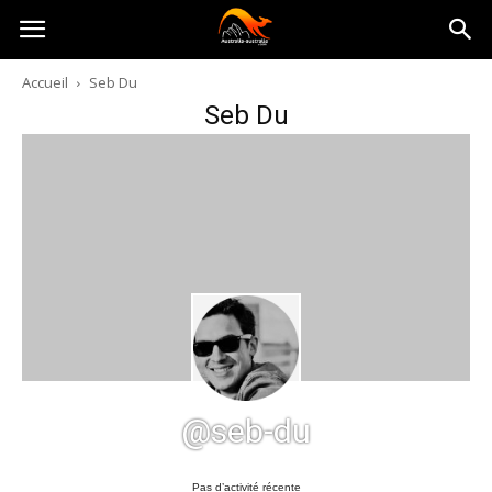
Australia-
Accueil
Seb Du
Seb Du
australie.com
@seb-du
Pas d’activité récente