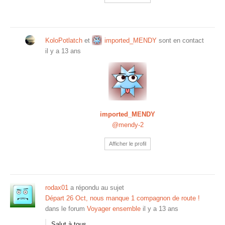
KoloPotlatch
et
imported_MENDY
sont en contact
il y a 13 ans
imported_MENDY
@mendy-2
Afficher le profil
rodax01
a répondu au sujet
Départ 26 Oct, nous manque 1 compagnon de route !
dans le forum
Voyager ensemble
il y a 13 ans
Salut à tous,