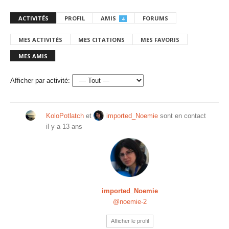
ACTIVITÉS
PROFIL
AMIS
FORUMS
4
MES ACTIVITÉS
MES CITATIONS
MES FAVORIS
MES AMIS
Afficher par activité:
KoloPotlatch
et
imported_Noemie
sont en contact
il y a 13 ans
imported_Noemie
@noemie-2
Afficher le profil