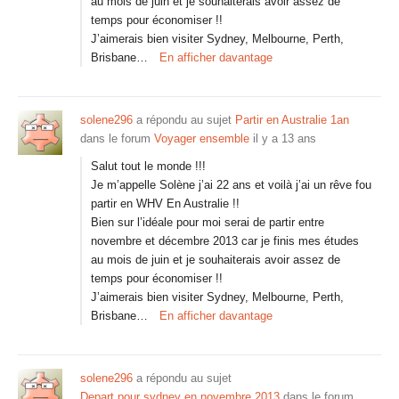
au mois de juin et je souhaiterais avoir assez de
temps pour économiser !!
J’aimerais bien visiter Sydney, Melbourne, Perth,
Brisbane…
En afficher davantage
solene296
a répondu au sujet
Partir en Australie 1an
dans le forum
Voyager ensemble
il y a 13 ans
Salut tout le monde !!!
Je m’appelle Solène j’ai 22 ans et voilà j’ai un rêve fou
partir en WHV En Australie !!
Bien sur l’idéale pour moi serai de partir entre
novembre et décembre 2013 car je finis mes études
au mois de juin et je souhaiterais avoir assez de
temps pour économiser !!
J’aimerais bien visiter Sydney, Melbourne, Perth,
Brisbane…
En afficher davantage
solene296
a répondu au sujet
Depart pour sydney en novembre 2013
dans le forum