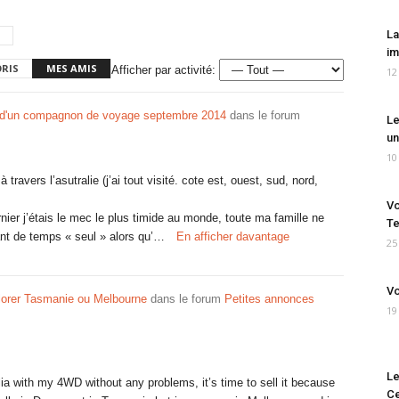
La
im
ORIS
MES AMIS
Afficher par activité:
12
e d'un compagnon de voyage septembre 2014
dans le forum
Le
un
10
 travers l’asutralie (j’ai tout visité. cote est, ouest, sud, nord,
Vo
nier j’étais le mec le plus timide au monde, toute ma famille ne
Te
ant de temps « seul » alors qu’…
En afficher davantage
25
Vo
lorer Tasmanie ou Melbourne
dans le forum
Petites annonces
19
Le
lia with my 4WD without any problems, it’s time to sell it because
Ce