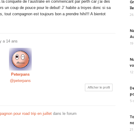
t a la conquete de l’australie en commencant par perth car j’ai des
Gr
rs un coup de pouce pour le debut! J’ habite a troyes donc si sa
îl
as, tout compagnon est toujours bon a prendre hihi!!! A bientot
26
Na
Au
 y a 14 ans
19
Nu
vo
12
Peterpans
@peterpans
Afficher le profil
De
po
5 
gnon pour road trip en juillet
dans le forum
To
no
21