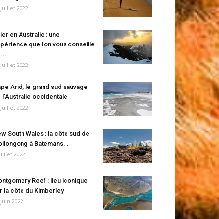
 juillet 2022
ier en Australie : une
périence que l’on vous conseille
...
 juillet 2022
pe Arid, le grand sud sauvage
 l’Australie occidentale
 juillet 2022
w South Wales : la côte sud de
llongong à Batemans...
juillet 2022
ntgomery Reef : lieu iconique
r la côte du Kimberley
 juin 2022