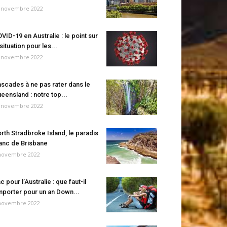
 novembre 2022
VID-19 en Australie : le point sur
 situation pour les...
 novembre 2022
scades à ne pas rater dans le
eensland : notre top...
 novembre 2022
rth Stradbroke Island, le paradis
anc de Brisbane
novembre 2022
c pour l’Australie : que faut-il
porter pour un an Down...
novembre 2022