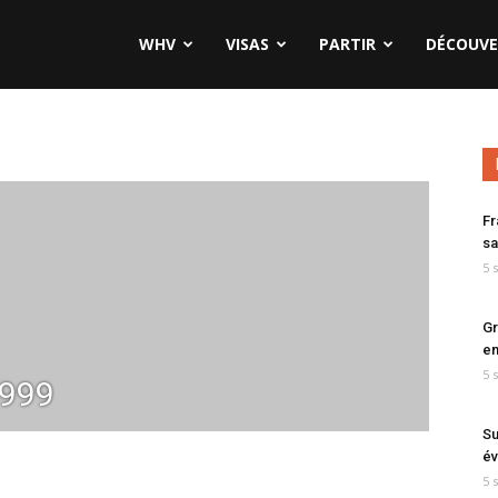
WHV
VISAS
PARTIR
DÉCOUVE
Fr
sa
5 
Gr
en
5 
s999
Su
év
5 