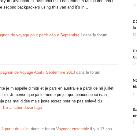
ally in Devonport in Tasmania but i can come in Melbourne and i
30
the second backpackers using this van and it’s in…
CO
la
30
non de voyage pour partir début Septembre !
dans le forum
Ca
Qu
23
pagnon de Voyage Août / Septembre 2013
dans le forum
No
bl
e je m’appelle dimitri et je pars en australie a partir de mi juillet
9 
ble. Je pense que jai le meme projet que beaucoup ici (van,
i deja pas mal didée mais juste assez pour ne pas enlevé du
En afficher davantage
Sa
em
2 
partir de juillet
dans le forum
Voyager ensemble
il y a 13 ans