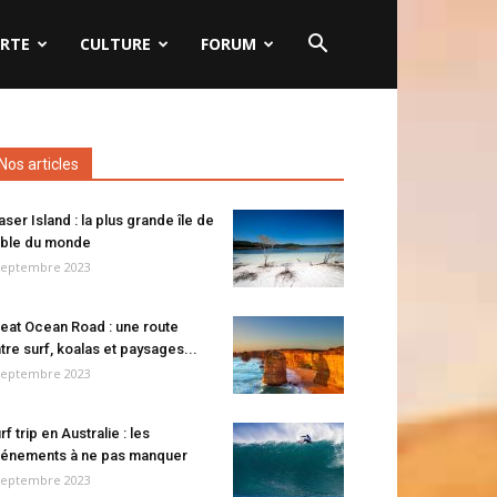
RTE
CULTURE
FORUM
Nos articles
aser Island : la plus grande île de
ble du monde
septembre 2023
eat Ocean Road : une route
tre surf, koalas et paysages...
septembre 2023
rf trip en Australie : les
énements à ne pas manquer
septembre 2023