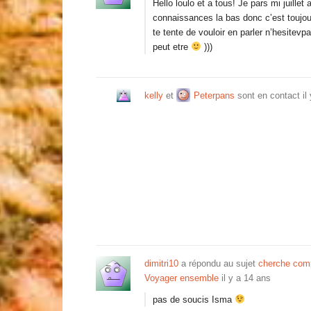
Hello loulo et a tous! Je pars mi juille
connaissances la bas donc c’est toujou
te tente de vouloir en parler n’hesitevp
peut etre
)))
kelly
et
Peterpans
sont en contact
il
dimitri10
a répondu au sujet
cherche compa
Voyager ensemble
il y a 14 ans
pas de soucis Isma