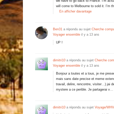
we have to go back to France. I’m actu
will come to Melbourne to sold it. I’m 
En afficher davantage
Ben31
a répondu au sujet
Cherche compag
Voyager ensemble
il y a 13 ans
UP !
dimitri10
a répondu au sujet
Cherche com
Voyager ensemble
il y a 13 ans
Bonjour a toutes et a tous, je me present
mais sans date precise et meme extensi
travail, delire, rencontre, visiter…) ja
mystere a ce perible. Je partagerai v…
dimitri10
a répondu au sujet
Voyage/WHV à 