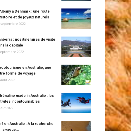
Albany à Denmark : une route
histoire et de joyaux naturels
 septembre 2022
nberra : nos itinéraires de visite
ns la capitale
septembre 2022
écotourisme en Australie, une
tre forme de voyage
 août 2022
rénaline made in Australie : les
tivités incontournables
août 2022
rf en Australie : A la recherche
 la vague...