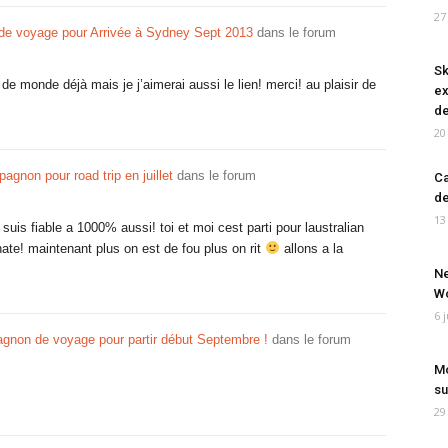
27
e voyage pour Arrivée à Sydney Sept 2013
dans le forum
Sk
 de monde déjà mais je j’aimerai aussi le lien! merci! au plaisir de
ex
de
20
gnon pour road trip en juillet
dans le forum
Ca
de
13
 suis fiable a 1000% aussi! toi et moi cest parti pour laustralian
 hate! maintenant plus on est de fou plus on rit
allons a la
Ne
Wo
6 
non de voyage pour partir début Septembre !
dans le forum
Mo
su
29