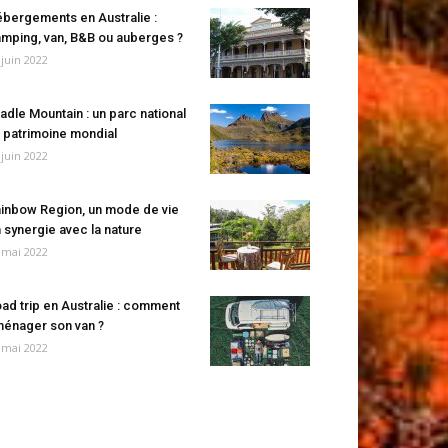
bergements en Australie :
mping, van, B&B ou auberges ?
 juin 2022
adle Mountain : un parc national
 patrimoine mondial
 juin 2022
inbow Region, un mode de vie
 synergie avec la nature
 mai 2022
ad trip en Australie : comment
énager son van ?
 mai 2022