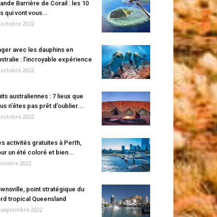
ande Barrière de Corail : les 10
es qui vont vous...
 octobre 2022
ger avec les dauphins en
stralie : l’incroyable expérience
 octobre 2022
its australiennes : 7 lieux que
us n’êtes pas prêt d’oublier...
 octobre 2022
s activités gratuites à Perth,
ur un été coloré et bien...
octobre 2022
wnsville, point stratégique du
rd tropical Queensland
 septembre 2022