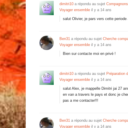
dimitri10
a répondu au sujet
Compagnons 
Voyager ensemble
il y a 14 ans
salut Olivier, je pars vers cette periode
Ben31
a répondu au sujet
Cherche compag
Voyager ensemble
il y a 14 ans
Bien sur contacte moi en privé !
dimitri10
a répondu au sujet
Préparation 
Voyager ensemble
il y a 14 ans
salut Alex, je mappelle Dimitri jai 27 ans
en van a travers le pays et donc je ch
pas a me contacter!!!
Ben31
a répondu au sujet
Cherche compag
Voyager ensemble
il y a 14 ans