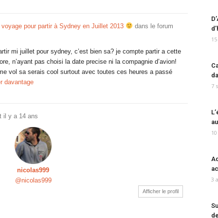
D’
 voyage pour partir à Sydney en Juillet 2013
dans le forum
d’
15
rtir mi juillet pour sydney, c’est bien sa? je compte partir a cette
ore, n’ayant pas choisi la date precise ni la compagnie d’avion!
Ca
eme vol sa serais cool surtout avec toutes ces heures a passé
da
er davantage
7 
L’
ct
il y a 14 ans
au
10
Ad
ac
nicolas999
3 
@nicolas999
Afficher le profil
Su
de