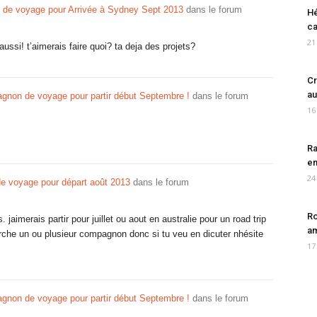
de voyage pour Arrivée à Sydney Sept 2013
dans le forum
Hé
ca
21
 aussi! t’aimerais faire quoi? ta deja des projets?
Cr
au
non de voyage pour partir début Septembre !
dans le forum
16
Ra
en
24
de voyage pour départ août 2013
dans le forum
Ro
. jaimerais partir pour juillet ou aout en australie pour un road trip
am
erche un ou plusieur compagnon donc si tu veu en dicuter nhésite
17
non de voyage pour partir début Septembre !
dans le forum