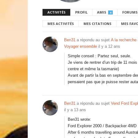
ACTIVITÉS
PROFIL
AMIS
FORUMS
4
MES ACTIVITÉS
MES CITATIONS
MES FAV
Ben31
a répondu au sujet
A la recherch
Voyager ensemble
il y a 12 ans
Simple conseil : Partez seul, seule.
Je viens de rentrer d’un trip de 11 mois à
centre et même la tasmanie)
Avant de partir la bas en septembre der
pensaient pas que je puisse rester aut
Ben31
a répondu au sujet
Vend Ford Exp
il y a 13 ans
Ben31 wrote:
Ford Explorer 2000 / Backpacker 4WD
After 6 months travelling around Austra