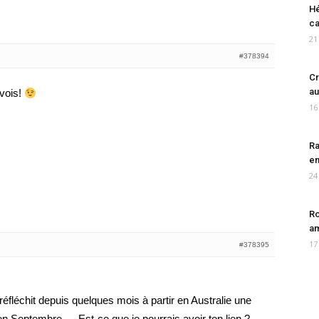
Hé
ca
21
#378394
Cr
au
nvois!
16
Ra
en
24
Ro
am
17
#378395
 réfléchit depuis quelques mois à partir en Australie une
n Septembre … Est-ce que je pourrais avoir ton lien ?