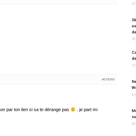
27
Sk
ex
de
20
Ca
de
13
#378393
Ne
Wo
6 
sser par ton lien si sa te dérange pas
. je part mi
Mo
su
29