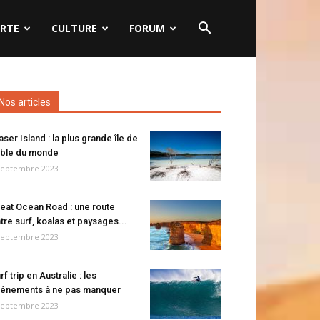
RTE
CULTURE
FORUM
Nos articles
aser Island : la plus grande île de
ble du monde
septembre 2023
eat Ocean Road : une route
tre surf, koalas et paysages...
septembre 2023
rf trip en Australie : les
énements à ne pas manquer
septembre 2023