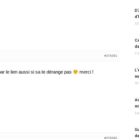
D’
d’
15
Ca
da
7 
#378391
L’
 par le lien aussi si sa te dérange pas
merci !
au
10
Ad
ac
3 
Su
de
#378392