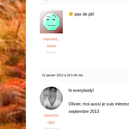
pas de pb!
imported_
olivier
Membre
22 janvier 2013 à 20 h 06 min
hi everybody!
Olivier, moi aussi je suis intere
septembre 2013
DannySo
ngzz
Participant