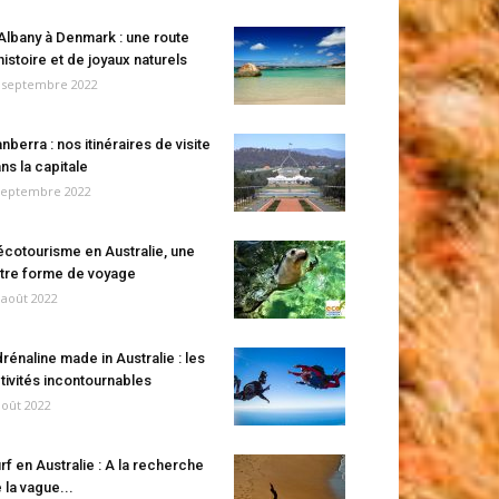
Albany à Denmark : une route
histoire et de joyaux naturels
 septembre 2022
nberra : nos itinéraires de visite
ns la capitale
septembre 2022
écotourisme en Australie, une
tre forme de voyage
 août 2022
rénaline made in Australie : les
tivités incontournables
août 2022
rf en Australie : A la recherche
 la vague...