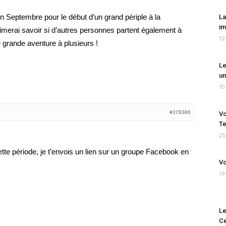
en Septembre pour le début d’un grand périple à la
La
im
’aimerai savoir si d’autres personnes partent également à
12
e grande aventure à plusieurs !
Le
un
10
#378386
Vo
Te
25
ette période, je t’envois un lien sur un groupe Facebook en
Vo
19
Le
Ce