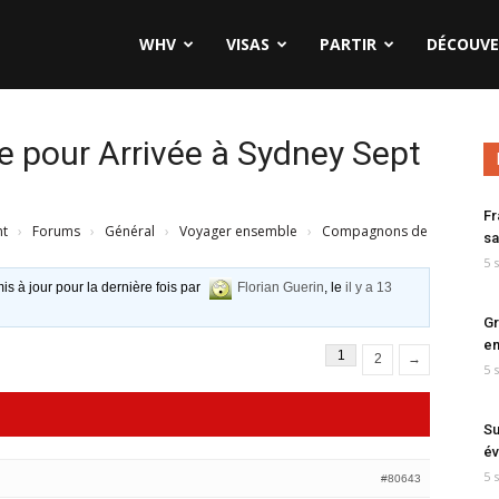
WHV
VISAS
PARTIR
DÉCOUVE
pour Arrivée à Sydney Sept
Fr
nt
›
Forums
›
Général
›
Voyager ensemble
›
Compagnons de
sa
5 
is à jour pour la dernière fois par
Florian Guerin
, le
il y a 13
Gr
en
1
2
→
5 
Su
év
5 
#80643