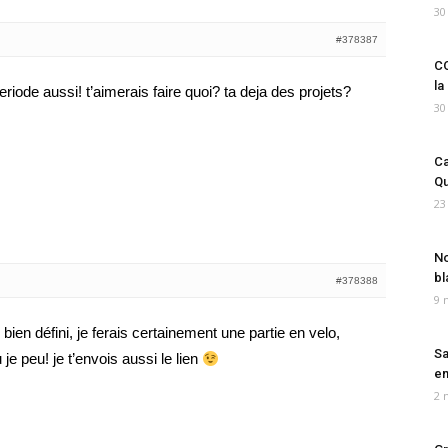
30
#378387
CO
la
periode aussi! t’aimerais faire quoi? ta deja des projets?
30
Ca
Qu
23
No
bl
#378388
9 
 bien défini, je ferais certainement une partie en velo,
Sa
u je peu! je t’envois aussi le lien
em
2 