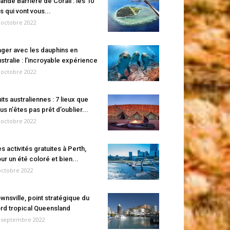
ande Barrière de Corail : les 10
es qui vont vous...
 octobre 2022
ger avec les dauphins en
stralie : l’incroyable expérience
 octobre 2022
its australiennes : 7 lieux que
us n’êtes pas prêt d’oublier...
 octobre 2022
s activités gratuites à Perth,
ur un été coloré et bien...
octobre 2022
wnsville, point stratégique du
rd tropical Queensland
 septembre 2022