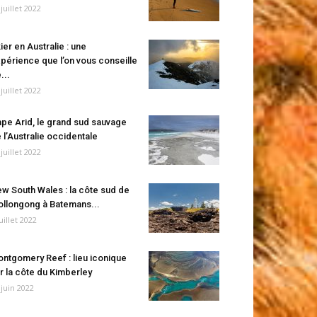
 juillet 2022
ier en Australie : une
périence que l’on vous conseille
...
 juillet 2022
pe Arid, le grand sud sauvage
 l’Australie occidentale
 juillet 2022
w South Wales : la côte sud de
llongong à Batemans...
juillet 2022
ntgomery Reef : lieu iconique
r la côte du Kimberley
 juin 2022