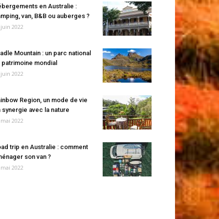
bergements en Australie :
mping, van, B&B ou auberges ?
 juin 2022
adle Mountain : un parc national
 patrimoine mondial
 juin 2022
inbow Region, un mode de vie
 synergie avec la nature
 mai 2022
ad trip en Australie : comment
énager son van ?
 mai 2022