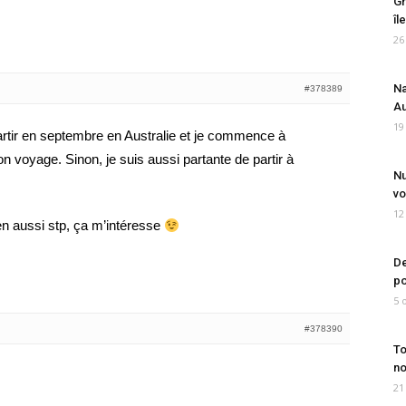
Gr
îl
26
Na
#378389
Au
19
artir en septembre en Australie et je commence à
n voyage. Sinon, je suis aussi partante de partir à
Nu
vo
12
ien aussi stp, ça m’intéresse
De
po
5 
#378390
To
no
21