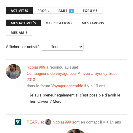
ACTIVITÉS
PROFIL
AMIS
FORUMS
4
MES ACTIVITÉS
MES CITATIONS
MES FAVORIS
MES AMIS
Afficher par activité:
nicolas999
a répondu au sujet
Compagnons de voyage pour Arrivée à Sydney Sept
2013
dans le forum
Voyager ensemble
il y a 13 ans
je suis preneur également si c’est possible d’avoir le
lien Olivier ? Merci
PEARL
et
nicolas999
sont en contact
il y a 14 ans