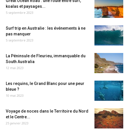
Great Ocean Road : une route entre surf,
koalas et paysages...
5 septembre 2023
Surf trip en Australie : les événements à ne
pas manquer
5 septembre 2023
La Péninsule de Fleurieu, immanquable du
South Australia
12 mai 2023
Les requins, le Grand Blanc pour une peur
bleue ?
10 mai 2023
Voyage de noces dans le Territoire du Nord
et le Centre...
25 janvier 2023