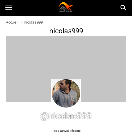
Australia-
Accueil
nicolas999
nicolas999
australie.com
@nicolas999
Pas d’activité récente