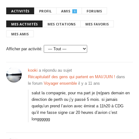
ACTIVITÉS
PROFIL
AMIS
FORUMS
1
MES ACTIVITÉS
MES CITATIONS
MES FAVORIS
MES AMIS
Afficher par activité:
kooki
a répondu au sujet
Récapitulatif des gens qui partent en MAI/JUIN !
dans
le forum
Voyager ensemble
il y a 11 ans
salut la compagnie, pour ma part je (re)pars demain en
direction de perth ou j’y passé 5 mois. si jamais
quelqu’un prend l’avion avec émirat a 11h20 à CDG
qu’il me fasse signe car 20 heures d’avion c’est
longggggg