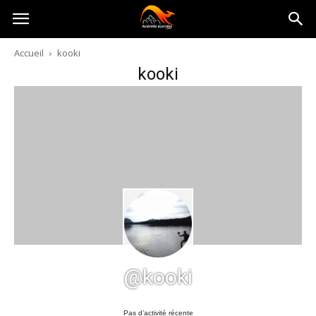
Australia-
Accueil
kooki
kooki
australie.com
@kooki
Pas d’activité récente