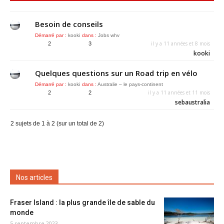
Besoin de conseils
Démarré par :
kooki
dans :
Jobs whv
il y a 11 années et 8 mois
2
3
kooki
Quelques questions sur un Road trip en vélo
Démarré par :
kooki
dans :
Australie – le pays-continent
il y a 11 années et 11 mois
2
2
sebaustralia
2 sujets de 1 à 2 (sur un total de 2)
Nos articles
Fraser Island : la plus grande île de sable du
monde
5 septembre 2023