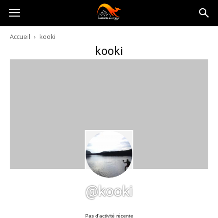
Australia-
Accueil
kooki
kooki
australie.com
@kooki
Pas d’activité récente