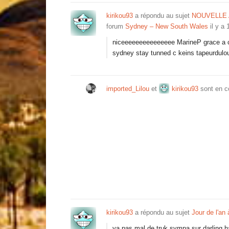
kirikou93
a répondu au sujet
NOUVELLE 
forum
Sydney – New South Wales
il y a
niceeeeeeeeeeeeeee MarineP grace a ce
sydney stay tunned c keins tapeurdulo
imported_Lilou
et
kirikou93
sont en c
kirikou93
a répondu au sujet
Jour de l'an
ya pas mal de truk sympa sur darling h