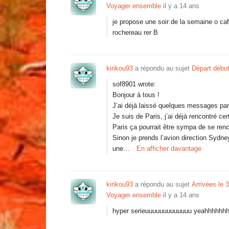
Voyager ensemble
il y a 14 ans
je propose une soir de la semaine o ca
rochereau rer B
kirikou93
a répondu au sujet
Départ débu
sof8901 wrote:
Bonjour à tous !
J’ai déjà laissé quelques messages par 
Je suis de Paris, j’ai déjà rencontré ce
Paris ça pourrait être sympa de se ren
Sinon je prends l’avion direction Sydne
une…
En afficher davantage
kirikou93
a répondu au sujet
Arrivées le 3
Voyager ensemble
il y a 14 ans
hyper serieuuuuuuuuuuuuu yeahhhhhhh