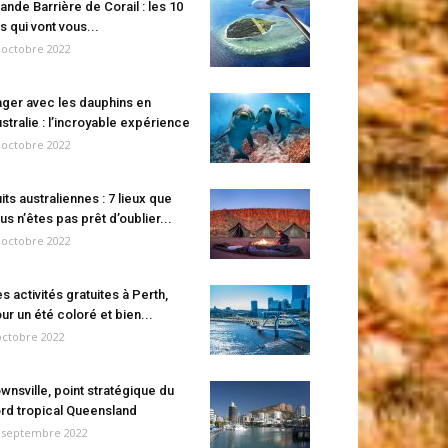
ande Barrière de Corail : les 10
es qui vont vous...
 octobre 2022
ger avec les dauphins en
stralie : l’incroyable expérience
 octobre 2022
its australiennes : 7 lieux que
us n’êtes pas prêt d’oublier...
 octobre 2022
s activités gratuites à Perth,
ur un été coloré et bien...
octobre 2022
wnsville, point stratégique du
rd tropical Queensland
 septembre 2022