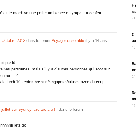
Hé
ca
fé oz le mardi ya une petite ambience c sympa c a denfert
21
Cr
t Octobre 2012
dans le forum
Voyager ensemble
il y a 14 ans
au
16
ci par là.
Ra
rtaines personnes, mais s’il y a d’autres personnes qui sont sur
en
contrer …?
24
y le lundi 10 septembre sur Singapore Airlines avec du coup
Ro
am
17
 juillet sur Sydney: aïe aïe aïe !!!
dans le forum
hhhhhh lets go