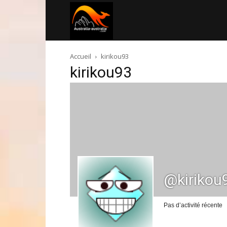
Australia-
Accueil
kirikou93
australie.com
kirikou93
@kirikou
Pas d’activité récente