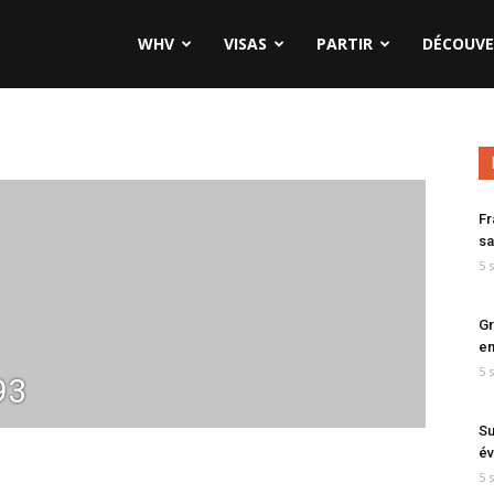
WHV
VISAS
PARTIR
DÉCOUVE
Fr
sa
5 
Gr
en
5 
93
Su
év
5 