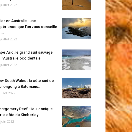
 juillet 2022
ier en Australie : une
périence que l’on vous conseille
...
 juillet 2022
pe Arid, le grand sud sauvage
 l’Australie occidentale
 juillet 2022
w South Wales : la côte sud de
llongong à Batemans...
juillet 2022
ntgomery Reef : lieu iconique
r la côte du Kimberley
 juin 2022