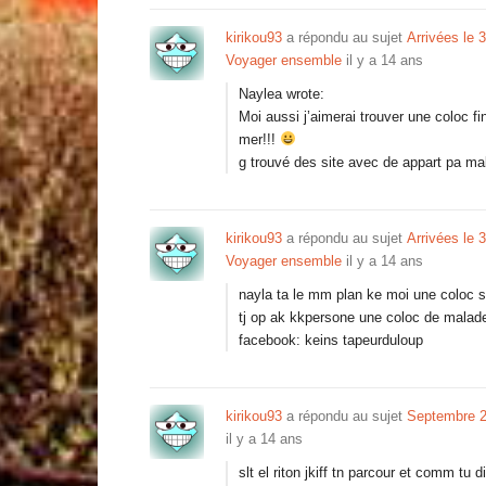
kirikou93
a répondu au sujet
Arrivées le 3
Voyager ensemble
il y a 14 ans
Naylea wrote:
Moi aussi j’aimerai trouver une coloc f
mer!!!
g trouvé des site avec de appart pa mal
kirikou93
a répondu au sujet
Arrivées le 3
Voyager ensemble
il y a 14 ans
nayla ta le mm plan ke moi une coloc su
tj op ak kkpersone une coloc de malade se
facebook: keins tapeurduloup
kirikou93
a répondu au sujet
Septembre 2
il y a 14 ans
slt el riton jkiff tn parcour et comm t