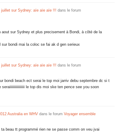
 juillet sur Sydney: aïe aïe aïe !!!
dans le forum
in aout sur Sydney et plus precisement à Bondi, à côté de la
 sur bondi mai la coloc se fai ak d gen serieux
 juillet sur Sydney: aïe aïe aïe !!!
dans le forum
r bondi beach ect serai le top moi jarriv debu septembre dc si t
raiiiiiiiiiiiiiiiii le top dis moi ske ten pence see you soon
012 Australia en WHV
dans le forum
Voyager ensemble
u di ta beau tt programmé rien ne se passe comm on veu jvai