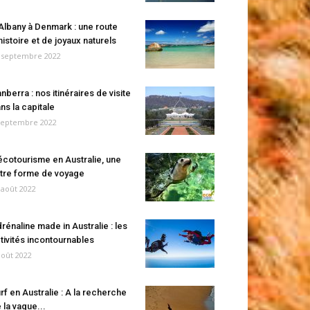
Albany à Denmark : une route
histoire et de joyaux naturels
 septembre 2022
nberra : nos itinéraires de visite
ns la capitale
septembre 2022
écotourisme en Australie, une
tre forme de voyage
 août 2022
rénaline made in Australie : les
tivités incontournables
août 2022
rf en Australie : A la recherche
 la vague...