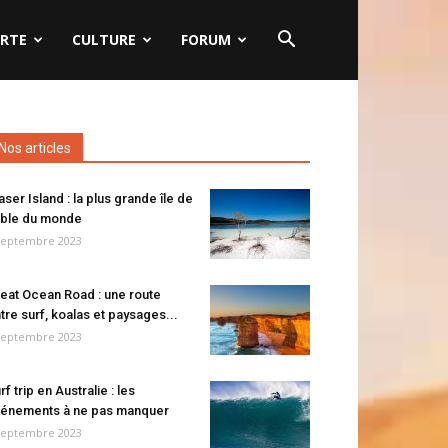
RTE
CULTURE
FORUM
Nos articles
aser Island : la plus grande île de
ble du monde
septembre 2023
eat Ocean Road : une route
tre surf, koalas et paysages...
septembre 2023
rf trip en Australie : les
énements à ne pas manquer
septembre 2023