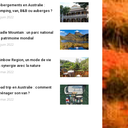
bergements en Australie :
mping, van, B&B ou auberges ?
 juin 2022
adle Mountain : un parc national
 patrimoine mondial
 juin 2022
inbow Region, un mode de vie
 synergie avec la nature
 mai 2022
ad trip en Australie : comment
énager son van ?
 mai 2022