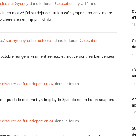
oloc sur Sydney
dans le forum
Colocation
il y a 14 ans
D’
raimen motivé j’ai vu deja des truk assé sympa si on arriv a etre
d’
o chere vien en mp pr + dinfo
15
oc' sur Sydney début octobre !
dans le forum
Colocation
Ca
da
7 
octobre les gens vraiment sérieux et motivé sont les bienvenues
L’
au
10
r discuter de futur depart en oz
dans le forum
Ad
t pa dn le coin mnt ya le gday le 3juin dc si t la ba on scaptera
ac
3 
r discuter de futur depart en oz
dans le forum
Su
de