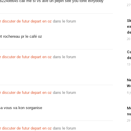
0622498645 call me si vs avé un pepin see you tonit evrybody
27
Sk
r discuter de futur depart en oz
dans le forum
ex
de
rt rochereau pr le café oz
20
Ca
r discuter de futur depart en oz
dans le forum
de
13
Ne
Wo
6 
r discuter de futur depart en oz
dans le forum
 sa vous va kon sorganise
Mo
su
29
r discuter de futur depart en oz
dans le forum