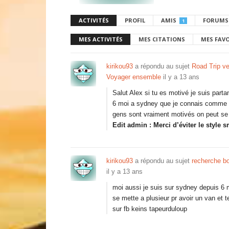
ACTIVITÉS
PROFIL
AMIS
FORUMS
1
MES ACTIVITÉS
MES CITATIONS
MES FAV
kirikou93
a répondu au sujet
Road Trip ve
Voyager ensemble
il y a 13 ans
Salut Alex si tu es motivé je suis parta
6 moi a sydney que je connais comme ma 
gens sont vraiment motivés on peut se 
Edit admin : Merci d’éviter le style s
kirikou93
a répondu au sujet
recherche bo
il y a 13 ans
moi aussi je suis sur sydney depuis 6 m
se mette a plusieur pr avoir un van et 
sur fb keins tapeurduloup