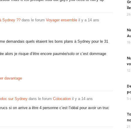
Gr
îl
26
 à Sydney ??
dans le forum
Voyager ensemble
il y a 14 ans
Na
Au
 me demandais quels étaient les bons plans à Sydney pour le 31
19
ivée alors je risque d’être encore paumée/solo or c’est dommage
Nu
vo
12
her davantage
De
po
5 
oloc sur Sydney
dans le forum
Colocation
il y a 14 ans
rucs si on arrive a être 4 personne c’est l’idéal pour avoir un truc
To
no
21