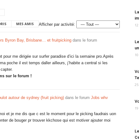
La
im
ORIS
MES AMIS
Afficher par activité:
12
rs Byron Bay, Brisbane… et fruitpicking
dans le forum
Le
un
10
nt pour me dirigée sur surfer paradise d’ici la semaine pro.Après
poche il est temps daller ailleurs, j’habite a central si les
capter.
Vo
ms sur le forum !
Te
25
ulot autour de sydney (fruit picking)
dans le forum
Jobs whv
Vo
19
oi et je me dis que c est le moment pour le picking faudrais uon
tenter de bouger pr trouver kkchose qui est motiver ajouter moi
Le
Ce