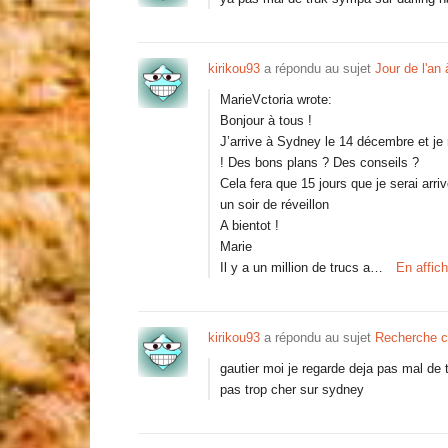
kirikou93
a répondu au sujet
Jour de l'an
MarieVctoria wrote:
Bonjour à tous !
J’arrive à Sydney le 14 décembre et je
! Des bons plans ? Des conseils ?
Cela fera que 15 jours que je serai arr
un soir de réveillon
A bientot !
Marie
Il y a un million de trucs a…
En affic
kirikou93
a répondu au sujet
Recherche c
gautier moi je regarde deja pas mal de t
pas trop cher sur sydney