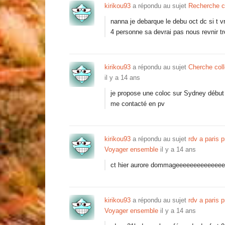
kirikou93
a répondu au sujet
Recherche c
nanna je debarque le debu oct dc si t v
4 personne sa devrai pas nous revnir tr
kirikou93
a répondu au sujet
Cherche coll
il y a 14 ans
je propose une coloc sur Sydney début 
me contacté en pv
kirikou93
a répondu au sujet
rdv a paris p
Voyager ensemble
il y a 14 ans
ct hier aurore dommageeeeeeeeeeeeeee t
kirikou93
a répondu au sujet
rdv a paris p
Voyager ensemble
il y a 14 ans