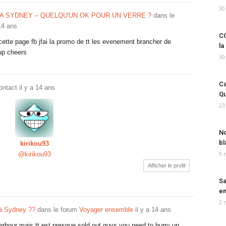
30
A SYDNEY – QUELQU'UN OK POUR UN VERRE ?
dans le
 14 ans
CO
tte page fb jfai la promo de tt les evenement brancher de
la
up cheers
30
Ca
ontact
il y a 14 ans
Qu
23
No
bl
kirikou93
9 
@kirikou93
Afficher le profil
Sa
em
2 
 à Sydney ??
dans le forum
Voyager ensemble
il y a 14 ans
arbour mais tt est presque sold out guys you need to hurry up