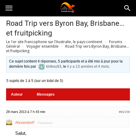
Australia-
Road Trip vers Byron Bay, Brisbane…
et fruitpicking
australie.com
Le 1er site francophone sur l’Australie, le pays-continent
›
Forums
›
Général
›
Voyager ensemble
›
Road Trip vers Byron Bay, Brisbane…
et fruitpicking
Ce sujet contient 4 réponses, 5 participants et a été mis à jour pour la
dernière fois par
kirikou93
, le
il y a 13 années et 4 mois
.
5 sujets de 1 à 5 (sur un total de 5)
Auteur
Messages
28 mars 2013 à 7 h 43 min
#82158
AlexandreP
Participant
Salut,