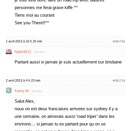
personnes me ferai grave kiffé ^^
Tiens moi au courant
See you There!!^^
1 avril 2013 à 10 h 25 min
#381732
Nabil4612
Membre
Partant aussi si jamais je suis actuellement sur brisbane
2 avril 2013 à 4 h 23 min
#381733
Fanny W
Membre
Salut Alex,
nous on est deux francaises arrivees sur sydney il y a
une semaine, on aimerais aussi ‘road triper’ dans les
environs… si jamais tu es partant pour qu on se