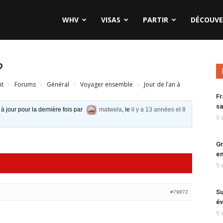
WHV
VISAS
PARTIR
DÉCOUVE
?
nt
›
Forums
›
Général
›
Voyager ensemble
›
Jour de l’an à
Fr
sa
 à jour pour la dernière fois par
matwela
, le
il y a 13 années et 8
5 
Gr
en
5 
Su
#79872
év
5 