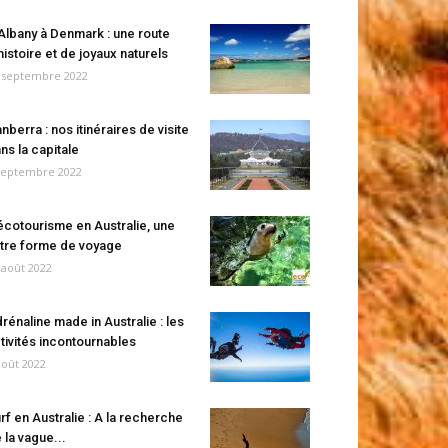
Albany à Denmark : une route
histoire et de joyaux naturels
 septembre 2022
nberra : nos itinéraires de visite
ns la capitale
septembre 2022
écotourisme en Australie, une
tre forme de voyage
 août 2022
rénaline made in Australie : les
tivités incontournables
août 2022
rf en Australie : A la recherche
 la vague...