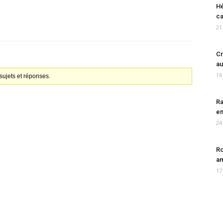
Hé
ca
21
Cr
au
16
ujets et réponses.
Ra
en
24
Ro
am
17