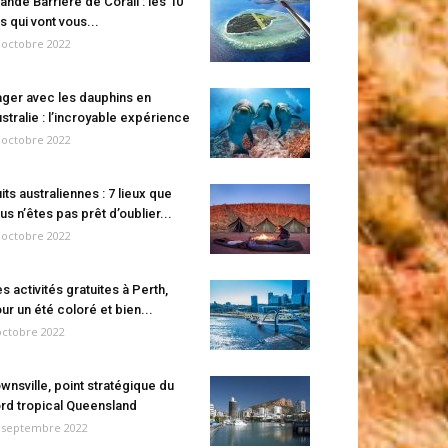
ande Barrière de Corail : les 10
es qui vont vous...
 octobre 2022
ger avec les dauphins en
stralie : l’incroyable expérience
 octobre 2022
its australiennes : 7 lieux que
us n’êtes pas prêt d’oublier...
 octobre 2022
s activités gratuites à Perth,
ur un été coloré et bien...
octobre 2022
wnsville, point stratégique du
rd tropical Queensland
 septembre 2022