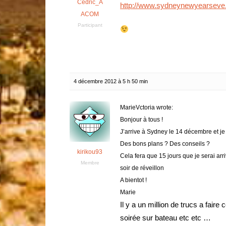
Cedric_A
http://www.sydneynewyearseve.
ACOM
Participant
4 décembre 2012 à 5 h 50 min
MarieVctoria wrote:
Bonjour à tous !
J’arrive à Sydney le 14 décembre et j
Des bons plans ? Des conseils ?
kirikou93
Cela fera que 15 jours que je serai ar
Membre
soir de réveillon
A bientot !
Marie
Il y a un million de trucs a faire
soirée sur bateau etc etc …