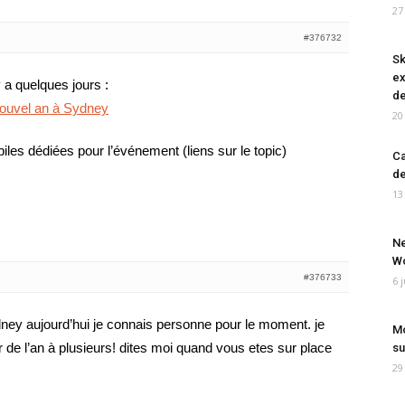
27
#376732
Sk
ex
y a quelques jours :
de
nouvel an à Sydney
20
biles dédiées pour l’événement (liens sur le topic)
Ca
de
13
Ne
Wo
#376733
6 
ydney aujourd’hui je connais personne pour le moment. je
Mo
 de l’an à plusieurs! dites moi quand vous etes sur place
su
29