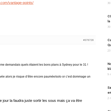
com/vantage-points/
30
CO
la
30
Ca
#376728
Qu
23
No
e me demandais quels étaient les bons plans à Sydney pour le 31 !
bl
9 
rivée alors je risque d’être encore paumée/solo or c’est dommage un
Sa
em
2 
 ce jour la faudra juste sortir les sous mais ça va être