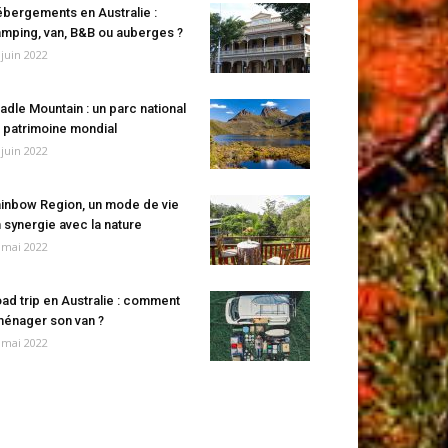
bergements en Australie :
mping, van, B&B ou auberges ?
 juin 2022
adle Mountain : un parc national
 patrimoine mondial
 juin 2022
inbow Region, un mode de vie
 synergie avec la nature
 mai 2022
ad trip en Australie : comment
énager son van ?
 mai 2022