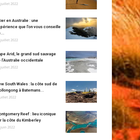
 juillet 2022
ier en Australie : une
périence que l’on vous conseille
...
 juillet 2022
pe Arid, le grand sud sauvage
 l’Australie occidentale
 juillet 2022
w South Wales : la côte sud de
llongong à Batemans...
juillet 2022
ntgomery Reef : lieu iconique
r la côte du Kimberley
 juin 2022