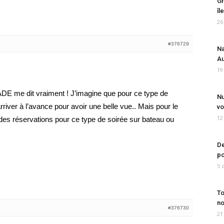
Gr
îl
26
#376729
Na
Au
19
e dit vraiment ! J’imagine que pour ce type de
Nu
arriver à l’avance pour avoir une belle vue.. Mais pour le
vo
12
e des réservations pour ce type de soirée sur bateau ou
De
po
5 
To
no
#376730
21