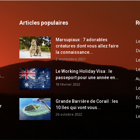
Articles populaires
R
Marsupiaux : 7 adorables
Le
créatures dont vous allez faire
Dé
la connaissance...
2 septembre 2021
Le
Le
Le Working Holiday Visa : le
...
passeport pour une année en...
Au
18 février 2022
Le
E
Grande Barrière de Corail : les
r
Pr
10 îles qui vont vous...
26 octobre 2022
Le