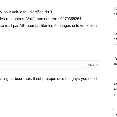
D’
pour voir le feu d’artifice du 31.
d’
e des rencontres. Voilà mon numéro : 0470369264
15
se mail par MP pour faciliter les échanges si tu veux bien.
Ca
da
7 
L’
au
#376731
10
rling harbour mais tt est presque sold out guys you need
Ad
ac
3 
Su
de