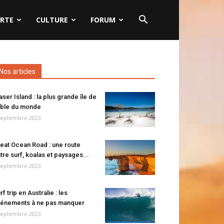
RTE
CULTURE
FORUM
Nos articles
aser Island : la plus grande île de
ble du monde
septembre 2023
eat Ocean Road : une route
tre surf, koalas et paysages...
septembre 2023
rf trip en Australie : les
énements à ne pas manquer
septembre 2023