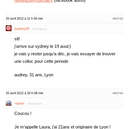
naylea28@hotmail.fr
(facebook aussi)
25 avril 2012 à 11 h 06 min
#94793
audrey26
Participant
slt!
j’arrive sur sydney le 19 aout:)
je vais y rester jusqu’a déc, je vais essayer de trouver
une colloc pour cette periode
audrey, 31 ans, Lyon
25 avril 2012 à 20 h 08 min
#94794
-laura-
Participant
Coucou !
Je m’appelle Laura, j’ai 21ans et originaire de Lyon !