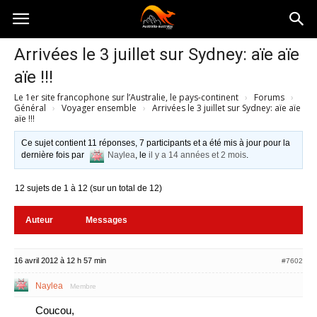
Australia-
Arrivées le 3 juillet sur Sydney: aïe aïe
aïe !!!
australie.com
Le 1er site francophone sur l’Australie, le pays-continent
›
Forums
›
Général
›
Voyager ensemble
›
Arrivées le 3 juillet sur Sydney: aïe aïe
aïe !!!
Ce sujet contient 11 réponses, 7 participants et a été mis à jour pour la
dernière fois par
Naylea
, le
il y a 14 années et 2 mois
.
12 sujets de 1 à 12 (sur un total de 12)
Auteur
Messages
16 avril 2012 à 12 h 57 min
#7602
Naylea
Membre
Coucou,