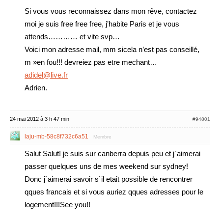
Si vous vous reconnaissez dans mon rêve, contactez
moi je suis free free free, j’habite Paris et je vous
attends………… et vite svp…
Voici mon adresse mail, mm sicela n’est pas conseillé,
m »en fou!!! devreiez pas etre mechant…
adidel@live.fr
Adrien.
24 mai 2012 à 3 h 47 min
#94801
laju-mb-58c8f732c6a51
Membre
Salut Salut! je suis sur canberra depuis peu et j`aimerai
passer quelques uns de mes weekend sur sydney!
Donc j`aimerai savoir s`il etait possible de rencontrer
qques francais et si vous auriez qques adresses pour le
logement!!!See you!!