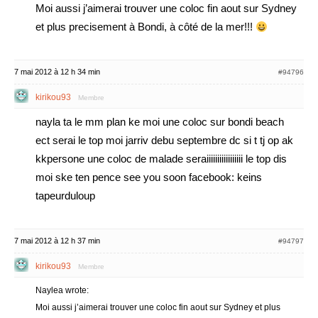
Moi aussi j’aimerai trouver une coloc fin aout sur Sydney
et plus precisement à Bondi, à côté de la mer!!!
7 mai 2012 à 12 h 34 min
#94796
kirikou93
Membre
nayla ta le mm plan ke moi une coloc sur bondi beach
ect serai le top moi jarriv debu septembre dc si t tj op ak
kkpersone une coloc de malade seraiiiiiiiiiiiiiiiii le top dis
moi ske ten pence see you soon facebook: keins
tapeurduloup
7 mai 2012 à 12 h 37 min
#94797
kirikou93
Membre
Naylea wrote:
Moi aussi j’aimerai trouver une coloc fin aout sur Sydney et plus