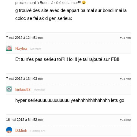
precisement à Bondi, à côté de la mer!!!
g trouvé des site avec de appart pa mal sur bondi mai la
coloc se fai ak d gen serieux
7 mai 2012 à 12 h 51 min
#94798
Naylea
Membre
Et tu n’es pas serieu toi?!!! lol !! je tai rajouté sur FB!!
7 mai 2012 à 13 h 03 min
#94799
kirikou93
Membre
hyper serieuuuuuuuuuuuuu yeahhhhhhhhhhhhh lets go
16 mai 2012 à 8 h 52 min
#94800
D.Minh
Participant