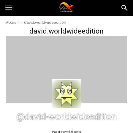
Australia-
Accueil
david.worldwideedition
david.worldwideedition
australie.com
@david-worldwideedition
Pas d’activité récente