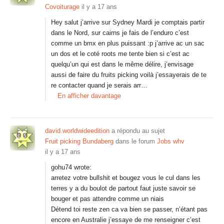
Covoiturage
il y a 17 ans
Hey salut j’arrive sur Sydney Mardi je comptais partir
dans le Nord, sur cairns je fais de l’enduro c’est
comme un bmx en plus puissant :p j’arrive ac un sac
un dos et le coté roots me tente bien si c’est ac
quelqu’un qui est dans le même délire, j’envisage
aussi de faire du fruits picking voilà j’essayerais de te
re contacter quand je serais arr…
En afficher davantage
david.worldwideedition
a répondu au sujet
Fruit picking Bundaberg
dans le forum
Jobs whv
il y a 17 ans
gohu74 wrote:
arretez votre bullshit et bougez vous le cul dans les
terres y a du boulot de partout faut juste savoir se
bouger et pas attendre comme un niais
Détend toi reste zen ca va bien se passer, n’étant pas
encore en Australie j’essaye de me renseigner c’est