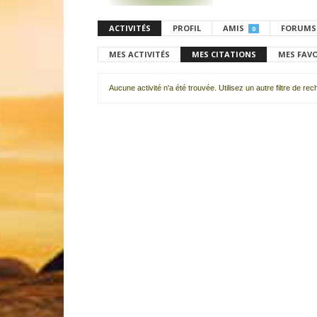
ACTIVITÉS
PROFIL
AMIS
FORUMS
0
MES ACTIVITÉS
MES CITATIONS
MES FAV
Aucune activité n'a été trouvée. Utilisez un autre filtre de re