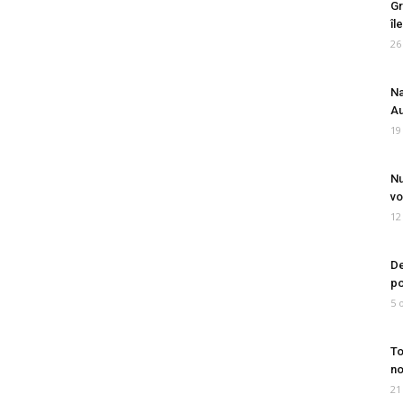
Gr
îl
26
Na
Au
19
Nu
vo
12
De
po
5 
To
no
21