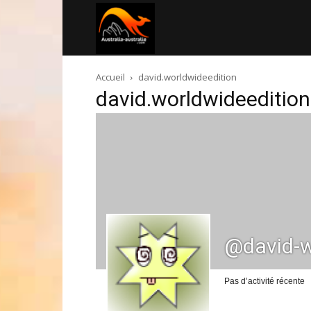
Australia-
Accueil
david.worldwideedition
australie.com
david.worldwideedition
@david-w
Pas d’activité récente