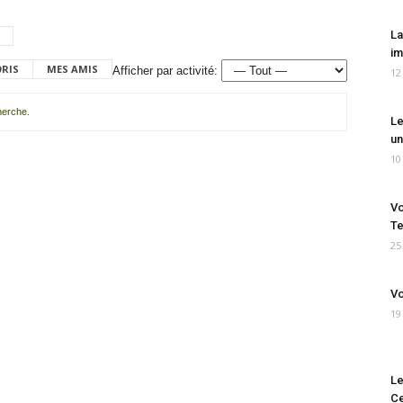
La
im
ORIS
MES AMIS
Afficher par activité:
12
cherche.
Le
un
10
Vo
Te
25
Vo
19
Le
Ce