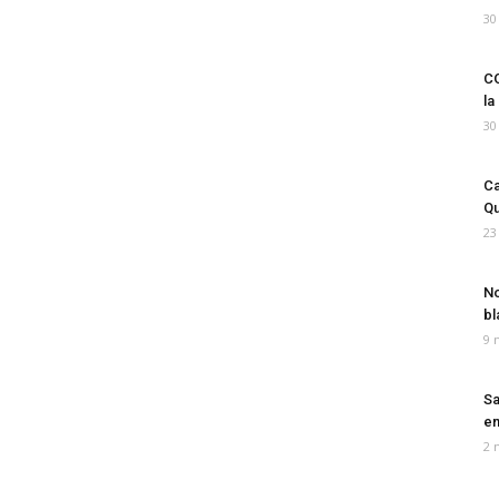
30
CO
la
30
Ca
Qu
23
No
bl
9 
Sa
em
2 