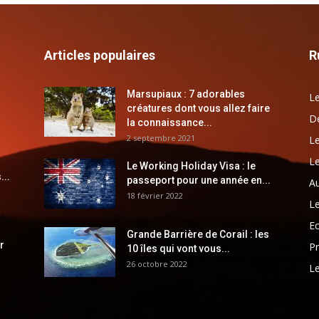
Articles populaires
R
Marsupiaux : 7 adorables
Le
créatures dont vous allez faire
Dé
la connaissance...
2 septembre 2021
Le
Le
Le Working Holiday Visa : le
...
passeport pour une année en...
Au
18 février 2022
Le
E
Grande Barrière de Corail : les
r
Pr
10 îles qui vont vous...
26 octobre 2022
Le