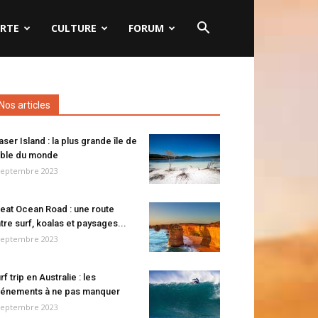
RTE
CULTURE
FORUM
Nos articles
aser Island : la plus grande île de
ble du monde
septembre 2023
eat Ocean Road : une route
tre surf, koalas et paysages...
septembre 2023
rf trip en Australie : les
énements à ne pas manquer
septembre 2023