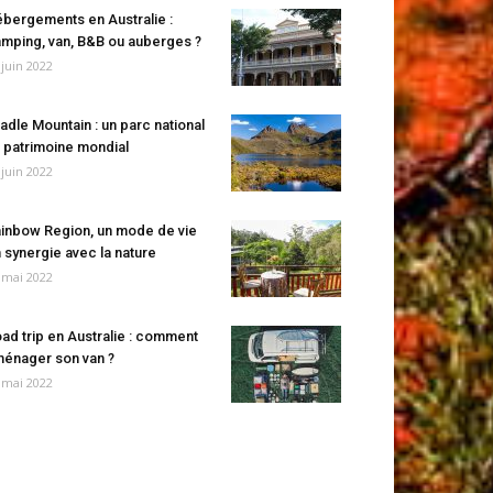
bergements en Australie :
mping, van, B&B ou auberges ?
 juin 2022
adle Mountain : un parc national
 patrimoine mondial
 juin 2022
inbow Region, un mode de vie
 synergie avec la nature
 mai 2022
ad trip en Australie : comment
énager son van ?
 mai 2022