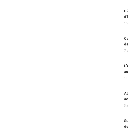
D’
d’
15
Ca
da
7 
L’
au
10
Ad
ac
3 
Su
de