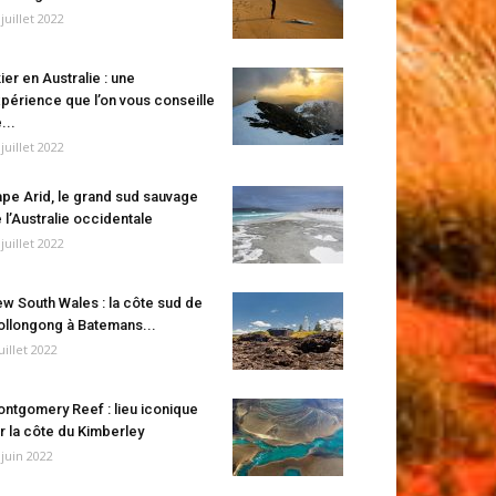
 juillet 2022
ier en Australie : une
périence que l’on vous conseille
...
 juillet 2022
pe Arid, le grand sud sauvage
 l’Australie occidentale
 juillet 2022
w South Wales : la côte sud de
llongong à Batemans...
juillet 2022
ntgomery Reef : lieu iconique
r la côte du Kimberley
 juin 2022