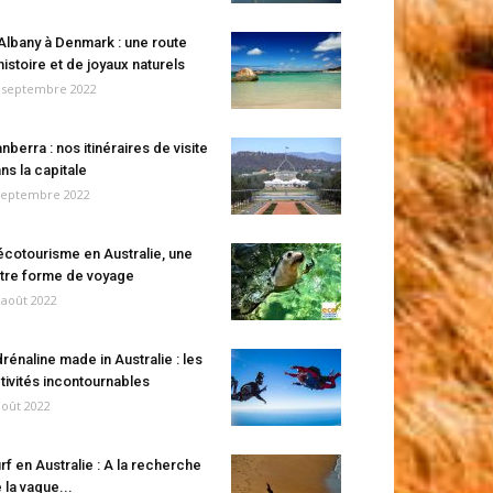
Albany à Denmark : une route
histoire et de joyaux naturels
 septembre 2022
nberra : nos itinéraires de visite
ns la capitale
septembre 2022
écotourisme en Australie, une
tre forme de voyage
 août 2022
rénaline made in Australie : les
tivités incontournables
août 2022
rf en Australie : A la recherche
 la vague...