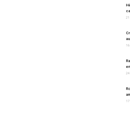
Hé
ca
21
Cr
au
16
Ra
en
24
Ro
am
17