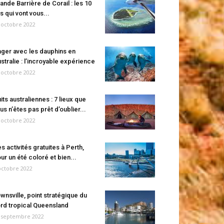
ande Barrière de Corail : les 10
es qui vont vous...
 octobre 2022
ger avec les dauphins en
stralie : l’incroyable expérience
 octobre 2022
its australiennes : 7 lieux que
us n’êtes pas prêt d’oublier...
 octobre 2022
s activités gratuites à Perth,
ur un été coloré et bien...
octobre 2022
wnsville, point stratégique du
rd tropical Queensland
 septembre 2022