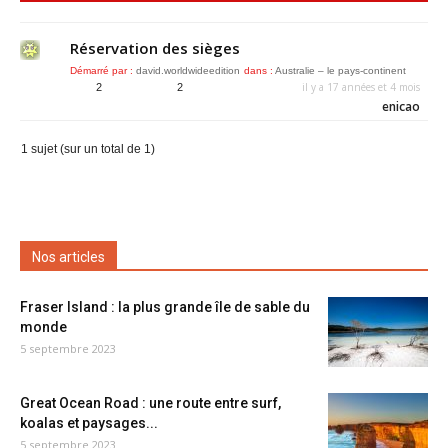
Réservation des sièges
Démarré par :
david.worldwideedition
dans :
Australie – le pays-continent
il y a 17 années et 4 mois
2
2
enicao
1 sujet (sur un total de 1)
Nos articles
Fraser Island : la plus grande île de sable du
monde
5 septembre 2023
Great Ocean Road : une route entre surf,
koalas et paysages...
5 septembre 2023