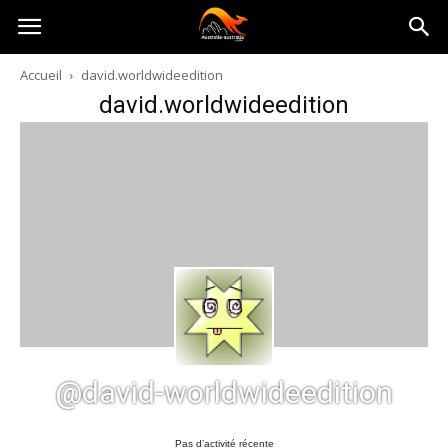
Australia-
Accueil
david.worldwideedition
david.worldwideedition
australie.com
@david-worldwideedition
Pas d’activité récente