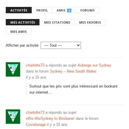
ACTIVITÉS
PROFIL
AMIS
FORUMS
0
MES ACTIVITÉS
MES CITATIONS
MES FAVORIS
MES AMIS
Afficher par activité:
charlotte73
a répondu au sujet
Auberge sur Sydney
dans le forum
Sydney – New South Wales
il y a 15 ans
Surtout que les prix sont plus intéressant en bookant
sur internet…
charlotte73
a répondu au sujet
offre lifteSydney to Brisbane!
dans le forum
Covoiturage
il y a 15 ans