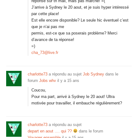
réponse sur tn mail, mais pas marché! =(
J’arrive à Sydney le 20 aout, et je suis hyper intéressé
par cette place!
Est elle encore disponible? Le seule hic éventuel c’est
que je n’ai pas me
permis, est-ce que sa poserais problème? Merci
d’avance de ta réponse!
=)
cha_73@live.fr
charlotte73
a répondu au sujet
Job Sydney
dans le
forum
Jobs whv
il y a 15 ans
Coucou,
Pour ma part, arrivé à Sydney le 20 aout! Ultra
motivée pour travailler, il embauche régulièrement?
charlotte73
a répondu au sujet
depart en aout …. qui ??
dans le forum
Voyager ensemble
il y a 15 ans