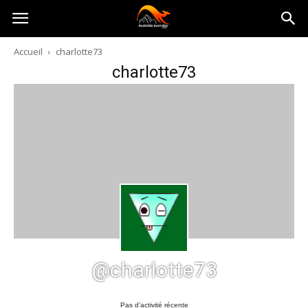
Australia-
Accueil
charlotte73
charlotte73
australie.com
@charlotte73
Pas d’activité récente