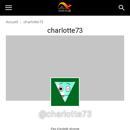
Australia-
Accueil
charlotte73
charlotte73
australie.com
@charlotte73
Pas d’activité récente