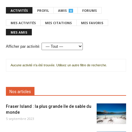
ACTIVITÉS
PROFIL
AMIS
FORUMS
0
MES ACTIVITÉS
MES CITATIONS
MES FAVORIS
MES AMIS
Afficher par activité:
Aucune activité n'a été trouvée. Utilisez un autre filtre de recherche.
Nos articles
Fraser Island : la plus grande île de sable du
monde
5 septembre 2023