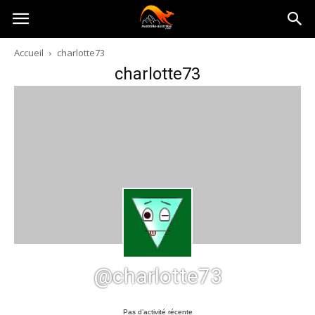
Australia-
Accueil
charlotte73
charlotte73
australie.com
@charlotte73
Pas d’activité récente