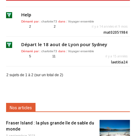
Help
Démarré par :
charlotte73
dans :
Voyager ensemble
il y a 14 années et 9 mois
2
2
mat02051984
Départ le 18 aout de Lyon pour Sydney
Démarré par :
charlotte73
dans :
Voyager ensemble
il y a 15 années
5
11
laetitia24
2 sujets de 1 à 2 (sur un total de 2)
Nos articles
Fraser Island : la plus grande île de sable du
monde
5 septembre 2023