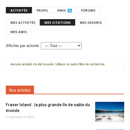
ACTIVITÉS
PROFIL
AMIS
FORUMS
0
MES ACTIVITÉS
MES CITATIONS
MES FAVORIS
MES AMIS
Afficher par activité:
Aucune activité n'a été trouvée. Utilisez un autre filtre de recherche.
Nos articles
Fraser Island : la plus grande île de sable du
monde
5 septembre 2023