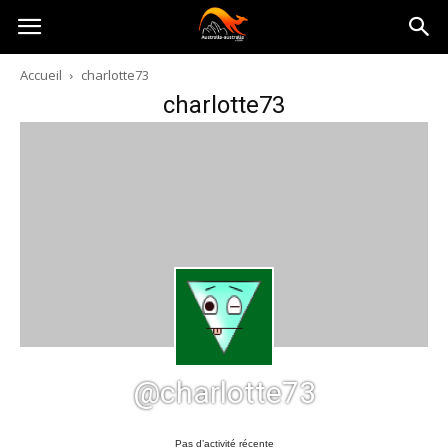
Australia-
Accueil
charlotte73
charlotte73
australie.com
@charlotte73
Pas d’activité récente