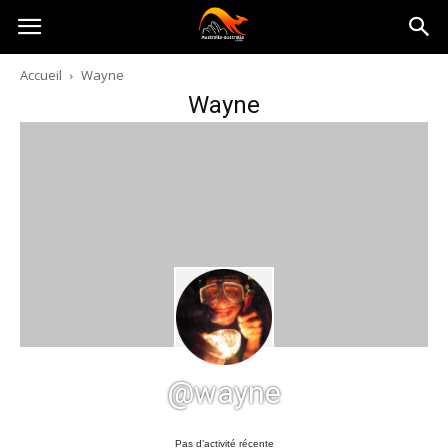
Australia-
Accueil
Wayne
Wayne
australie.com
@wayne
Pas d’activité récente