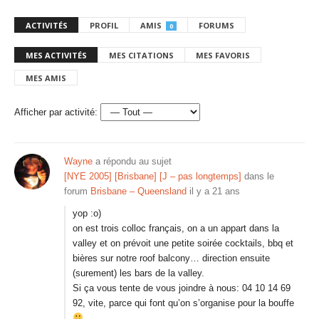
ACTIVITÉS
PROFIL
AMIS
FORUMS
0
MES ACTIVITÉS
MES CITATIONS
MES FAVORIS
MES AMIS
Afficher par activité:
Wayne
a répondu au sujet
[NYE 2005] [Brisbane] [J – pas longtemps]
dans le
forum
Brisbane – Queensland
il y a 21 ans
yop :o)
on est trois colloc français, on a un appart dans la
valley et on prévoit une petite soirée cocktails, bbq et
bières sur notre roof balcony… direction ensuite
(surement) les bars de la valley.
Si ça vous tente de vous joindre à nous: 04 10 14 69
92, vite, parce qui font qu’on s’organise pour la bouffe