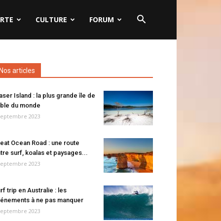
RTE
CULTURE
FORUM
Nos articles
aser Island : la plus grande île de
ble du monde
septembre 2023
eat Ocean Road : une route
tre surf, koalas et paysages...
septembre 2023
rf trip en Australie : les
énements à ne pas manquer
septembre 2023