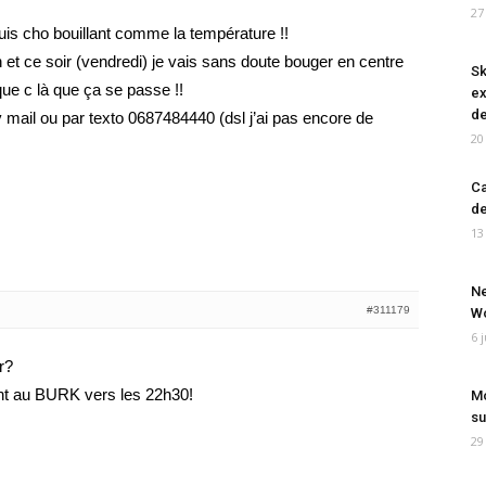
27
suis cho bouillant comme la température !!
n et ce soir (vendredi) je vais sans doute bouger en centre
Sk
 que c là que ça se passe !!
ex
de
 mail ou par texto 0687484440 (dsl j’ai pas encore de
20
Ca
de
13
Ne
#311179
Wo
6 
r?
nt au BURK vers les 22h30!
Mo
su
29