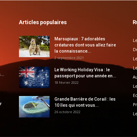
Articles populaires
R
Marsupiaux : 7 adorables
Le
créatures dont vous allez faire
Dé
la connaissance...
2 septembre 2021
Le
Le
Le Working Holiday Visa : le
...
passeport pour une année en...
Au
18 février 2022
Le
E
Grande Barrière de Corail : les
r
Pr
10 îles qui vont vous...
26 octobre 2022
Le