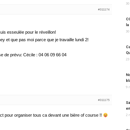
30
#311174
CO
la
30
 suis esseulée pour le réveillon!
y et que pas moi parce que je travaille lundi 2!
Ca
Qu
 de prévu: Cécile : 04 06 09 66 04
23
No
bl
9 
#311175
Sa
em
ct pour organiser tous ca devant une bière of course !!
2 