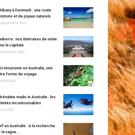
Albany à Denmark : une route
histoire et de joyaux naturels
 septembre 2022
nberra : nos itinéraires de visite
ns la capitale
septembre 2022
écotourisme en Australie, une
tre forme de voyage
 août 2022
rénaline made in Australie : les
tivités incontournables
août 2022
rf en Australie : A la recherche
 la vague...