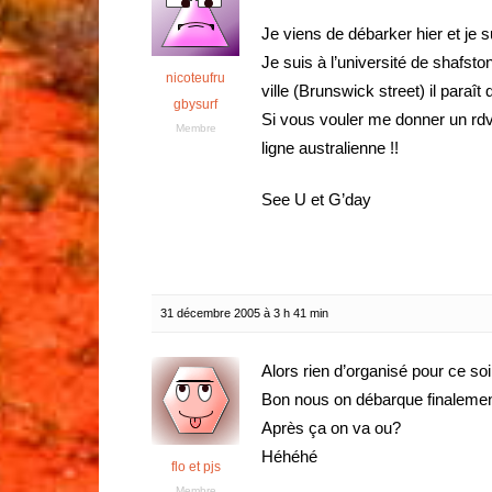
Je viens de débarker hier et je 
Je suis à l’université de shafsto
nicoteufru
ville (Brunswick street) il paraît
gbysurf
Si vous vouler me donner un rdv
Membre
ligne australienne !!
See U et G’day
31 décembre 2005 à 3 h 41 min
Alors rien d’organisé pour ce soi
Bon nous on débarque finaleme
Après ça on va ou?
Héhéhé
flo et pjs
Membre