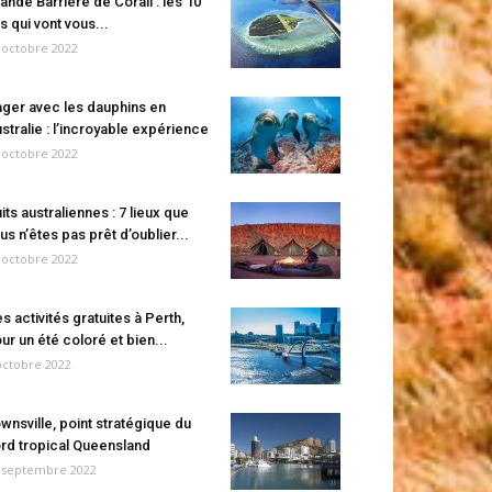
ande Barrière de Corail : les 10
es qui vont vous...
 octobre 2022
ger avec les dauphins en
stralie : l’incroyable expérience
 octobre 2022
its australiennes : 7 lieux que
us n’êtes pas prêt d’oublier...
 octobre 2022
s activités gratuites à Perth,
ur un été coloré et bien...
octobre 2022
wnsville, point stratégique du
rd tropical Queensland
 septembre 2022