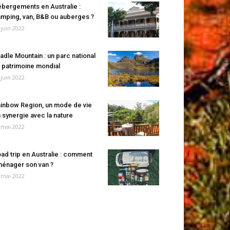
bergements en Australie :
mping, van, B&B ou auberges ?
 juin 2022
adle Mountain : un parc national
 patrimoine mondial
 juin 2022
inbow Region, un mode de vie
 synergie avec la nature
 mai 2022
ad trip en Australie : comment
énager son van ?
 mai 2022