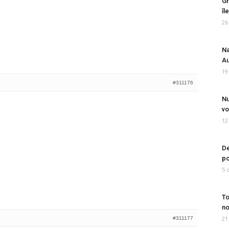
Gr
îl
26
Na
Au
19
#311176
Nu
vo
12
De
po
5 
To
no
21
#311177