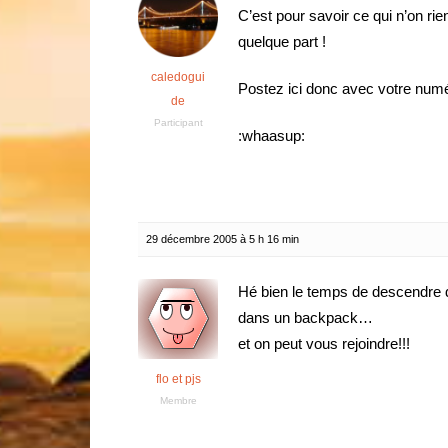
C’est pour savoir ce qui n’on rie
quelque part !
caledogui
Postez ici donc avec votre num
de
Participant
:whaasup:
29 décembre 2005 à 5 h 16 min
Hé bien le temps de descendre d
dans un backpack…
et on peut vous rejoindre!!!
flo et pjs
Membre