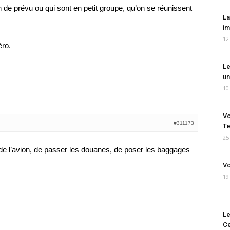
n de prévu ou qui sont en petit groupe, qu’on se réunissent
La
im
12
éro.
Le
un
10
Vo
#311173
Te
25
e l’avion, de passer les douanes, de poser les baggages
Vo
19
Le
Ce