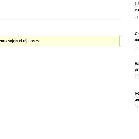
Hé
ca
21
Cr
au
aux sujets et réponses.
16
Ra
en
24
Ro
am
17