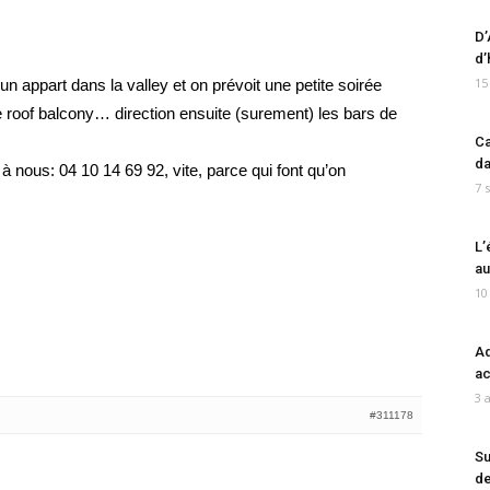
D’
d’
15
 un appart dans la valley et on prévoit une petite soirée
re roof balcony… direction ensuite (surement) les bars de
Ca
da
à nous: 04 10 14 69 92, vite, parce qui font qu’on
7 
L’
au
10
Ad
ac
3 
#311178
Su
de