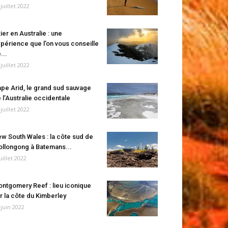
 juillet 2022
ier en Australie : une
périence que l’on vous conseille
...
 juillet 2022
pe Arid, le grand sud sauvage
 l’Australie occidentale
 juillet 2022
w South Wales : la côte sud de
llongong à Batemans...
juillet 2022
ntgomery Reef : lieu iconique
r la côte du Kimberley
 juin 2022