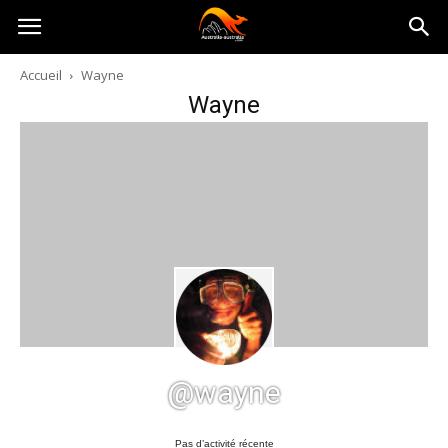
Australia-
Accueil
Wayne
Wayne
australie.com
@wayne
Pas d’activité récente