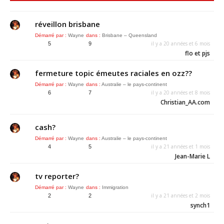
réveillon brisbane
Démarré par :
Wayne
dans :
Brisbane – Queensland
il y a 20 années et 6 mois
5
9
flo et pjs
fermeture topic émeutes raciales en ozz??
Démarré par :
Wayne
dans :
Australie – le pays-continent
il y a 20 années et 8 mois
6
7
Christian_AA.com
cash?
Démarré par :
Wayne
dans :
Australie – le pays-continent
il y a 21 années et 1 mois
4
5
Jean-Marie L
tv reporter?
Démarré par :
Wayne
dans :
Immigration
il y a 21 années et 2 mois
2
2
synch1