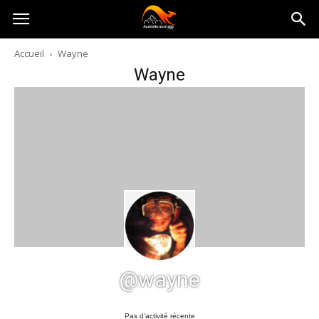
Australia-
Accueil
Wayne
Wayne
australie.com
@wayne
Pas d’activité récente