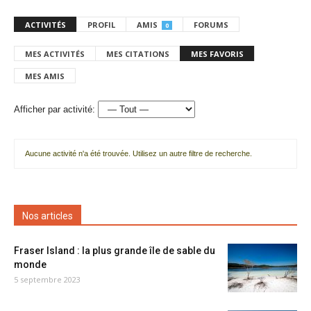
ACTIVITÉS
PROFIL
AMIS
FORUMS
0
MES ACTIVITÉS
MES CITATIONS
MES FAVORIS
MES AMIS
Afficher par activité:
Aucune activité n'a été trouvée. Utilisez un autre filtre de recherche.
Nos articles
Fraser Island : la plus grande île de sable du
monde
5 septembre 2023