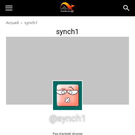
Australia-
Accueil
synch1
synch1
australie.com
@synch1
Pas d’activité récente