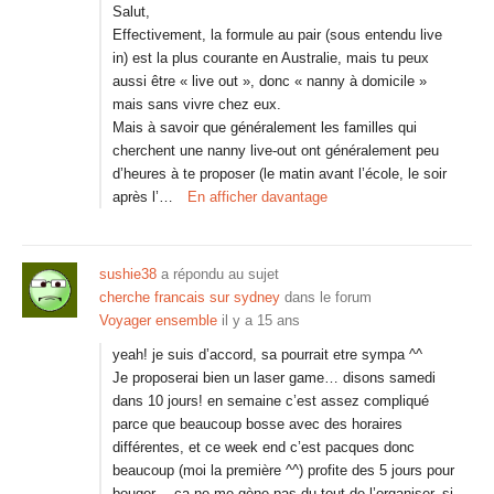
Salut,
Effectivement, la formule au pair (sous entendu live
in) est la plus courante en Australie, mais tu peux
aussi être « live out », donc « nanny à domicile »
mais sans vivre chez eux.
Mais à savoir que généralement les familles qui
cherchent une nanny live-out ont généralement peu
d’heures à te proposer (le matin avant l’école, le soir
après l’…
En afficher davantage
sushie38
a répondu au sujet
cherche francais sur sydney
dans le forum
Voyager ensemble
il y a 15 ans
yeah! je suis d’accord, sa pourrait etre sympa ^^
Je proposerai bien un laser game… disons samedi
dans 10 jours! en semaine c’est assez compliqué
parce que beaucoup bosse avec des horaires
différentes, et ce week end c’est pacques donc
beaucoup (moi la première ^^) profite des 5 jours pour
bouger… ça ne me gène pas du tout de l’organiser, si