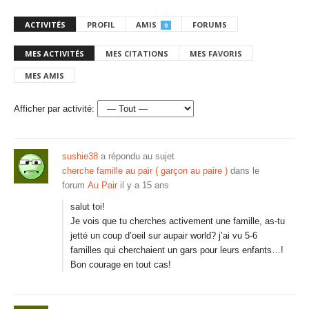
ACTIVITÉS
PROFIL
AMIS
FORUMS
0
MES ACTIVITÉS
MES CITATIONS
MES FAVORIS
MES AMIS
Afficher par activité:
sushie38
a répondu au sujet
cherche famille au pair ( garçon au paire )
dans le
forum
Au Pair
il y a 15 ans
salut toi!
Je vois que tu cherches activement une famille, as-tu
jetté un coup d’oeil sur aupair world? j’ai vu 5-6
familles qui cherchaient un gars pour leurs enfants…!
Bon courage en tout cas!