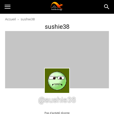
Australia-
Accueil
sushie38
sushie38
australie.com
@sushie38
Pas d’activité récente