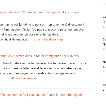
30
que pour le 457 !!
dans le forum
Immigration
il y a 16 ans
CO
la
a démarche est la même je pense…; on a ammené directement
30
à l’immigration. Si tu n’es pas sur place tu peux leur envoyer
t le numero de ton dossier si tu l’as déjà.
 certificat de mariage…
En afficher davantage
Ca
Qu
23
marier en Australie
dans le forum
Immigration
il y a 16 ans
No
. Quand tu décides de te marier en Oz tu passes par eux. ils te
bl
ont vous marier à telle date et tel endroit (ca peut etre vague,
9 
nt là que tu les payes pour célebrer ton mariage (environ
t…
En afficher davantage
Sa
em
ifiées conformes "qui passent bien"
dans le forum
Immigration
2 