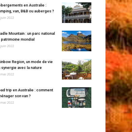
bergements en Australie :
mping, van, B&B ou auberges ?
 juin 2022
adle Mountain : un parc national
 patrimoine mondial
 juin 2022
inbow Region, un mode de vie
 synergie avec la nature
 mai 2022
ad trip en Australie : comment
énager son van ?
 mai 2022