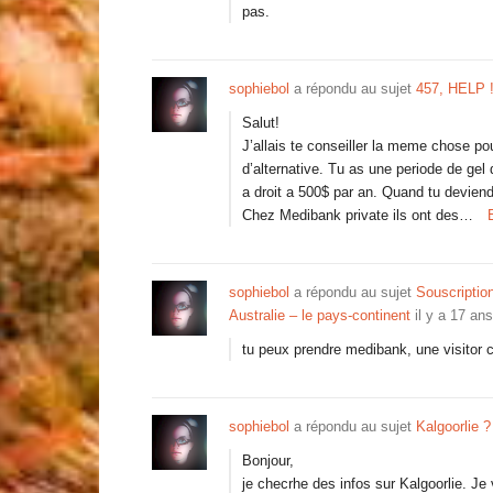
pas.
sophiebol
a répondu au sujet
457, HELP !
Salut!
J’allais te conseiller la meme chose po
d’alternative. Tu as une periode de gel 
a droit a 500$ par an. Quand tu devien
Chez Medibank private ils ont des…
sophiebol
a répondu au sujet
Souscriptio
Australie – le pays-continent
il y a 17 ans
tu peux prendre medibank, une visitor c
sophiebol
a répondu au sujet
Kalgoorlie ?
Bonjour,
je checrhe des infos sur Kalgoorlie. J