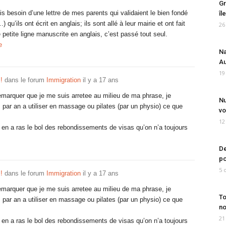
Gr
ais besoin d’une lettre de mes parents qui validaient le bien fondé
îl
u’ils ont écrit en anglais; ils sont allé à leur mairie et ont fait
26
 petite ligne manuscrite en anglais, c’est passé tout seul.
e
Na
Au
19
!
dans le forum
Immigration
il y a 17 ans
emarquer que je me suis arretee au milieu de ma phrase, je
Nu
rs par an a utiliser en massage ou pilates (par un physio) ce que
vo
12
en a ras le bol des rebondissements de visas qu’on n’a toujours
De
po
5 
!
dans le forum
Immigration
il y a 17 ans
emarquer que je me suis arretee au milieu de ma phrase, je
To
rs par an a utiliser en massage ou pilates (par un physio) ce que
no
21
en a ras le bol des rebondissements de visas qu’on n’a toujours