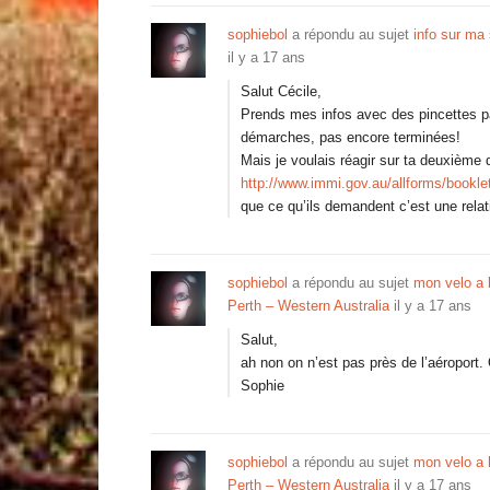
sophiebol
a répondu au sujet
info sur ma 
il y a 17 ans
Salut Cécile,
Prends mes infos avec des pincettes pa
démarches, pas encore terminées!
Mais je voulais réagir sur ta deuxième q
http://www.immi.gov.au/allforms/bookle
que ce qu’ils demandent c’est une relat
sophiebol
a répondu au sujet
mon velo a
Perth – Western Australia
il y a 17 ans
Salut,
ah non on n’est pas près de l’aéroport.
Sophie
sophiebol
a répondu au sujet
mon velo a
Perth – Western Australia
il y a 17 ans