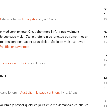
D’
d’
!
dans le forum
Immigration
il y a 17 ans
15
ur medibank private. C’est cher mais il n’y a pas vraiment
Ca
de quelques mois. J’ai fait refaire mes lunettes egalement, et on
da
dras resident permanent tu as droit a Medicare mais pas avant.
7 
En afficher davantage
L’
au
n assurance maladie
dans le forum
10
over.
Ad
ac
3 
dans le forum
Australie – le pays-continent
il y a 17 ans
Su
e voudrais y passer quelques jours et je me demandais ce que les
de