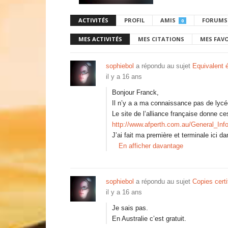
ACTIVITÉS
PROFIL
AMIS
FORUMS
0
MES ACTIVITÉS
MES CITATIONS
MES FAV
sophiebol
a répondu au sujet
Equivalent 
il y a 16 ans
Bonjour Franck,
Il n’y a a ma connaissance pas de lycé
Le site de l’alliance française donne ce
http://www.afperth.com.au/General_Info
J’ai fait ma première et terminale ici 
En afficher davantage
sophiebol
a répondu au sujet
Copies cert
il y a 16 ans
Je sais pas.
En Australie c’est gratuit.