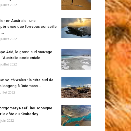
 juillet 2022
ier en Australie : une
périence que l’on vous conseille
...
 juillet 2022
pe Arid, le grand sud sauvage
 l’Australie occidentale
 juillet 2022
w South Wales : la côte sud de
llongong à Batemans...
juillet 2022
ntgomery Reef : lieu iconique
r la côte du Kimberley
 juin 2022