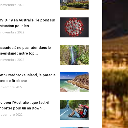
 novembre 2022
VID-19 en Australie : le point sur
 situation pour les...
 novembre 2022
scades à ne pas rater dans le
eensland : notre top...
 novembre 2022
rth Stradbroke Island, le paradis
anc de Brisbane
novembre 2022
c pour l’Australie : que faut-il
porter pour un an Down...
novembre 2022