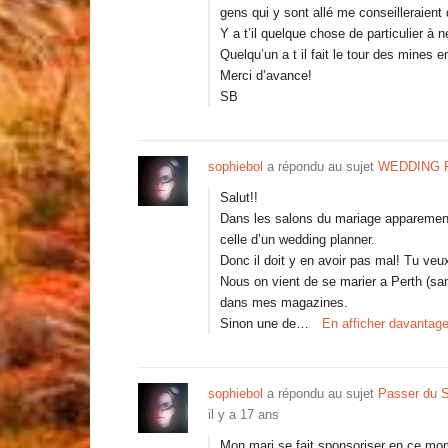
gens qui y sont allé me conseilleraient 
Y a t’il quelque chose de particulier à
Quelqu’un a t il fait le tour des mines
Merci d’avance!
SB
sophiebol
a répondu au sujet
WEDDING 
Salut!!
Dans les salons du mariage apparement 
celle d’un wedding planner.
Donc il doit y en avoir pas mal! Tu ve
Nous on vient de se marier a Perth (san
dans mes magazines.
Sinon une de…
En afficher davantag
sophiebol
a répondu au sujet
Passer du S
il y a 17 ans
Mon mari se fait sponsoriser en ce mo