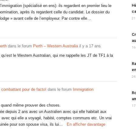
Hé
’immigration (spécialisé en ens): ils regardent en premier lieu le
ca
nomination, après ils regardent celle du candidat. Le dossier du
21
 lodge » avant celle de l’employeur. Par contre elle…
Cr
au
erth
dans le forum
Perth – Western Australia
il y a 17 ans
16
 qu’est le Western Australian, qui me rappelle les JT de TF1 à la
Ra
en
24
 combattant pour de facto!
dans le forum
Immigration
Ro
am
is quand même prouver des choses.
17
ée depuis 2 ans avec un Australien avec qui elle habitait aux
t, avec qui elle a voyagé, habité, comptes communs etc. Un vrai
uinée pour son spouse visa, ils lui…
En afficher davantage