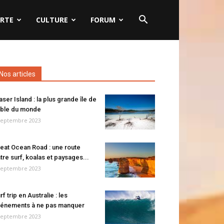
RTE
CULTURE
FORUM
Nos articles
aser Island : la plus grande île de
ble du monde
septembre 2023
eat Ocean Road : une route
tre surf, koalas et paysages...
septembre 2023
rf trip en Australie : les
énements à ne pas manquer
septembre 2023