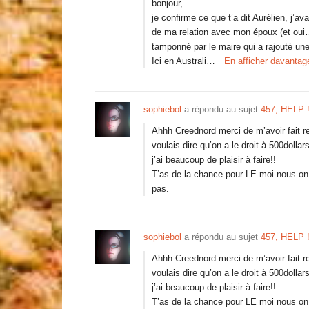
bonjour,
je confirme ce que t’a dit Aurélien, j’av
de ma relation avec mon époux (et oui…) q
tamponné par le maire qui a rajouté une
Ici en Australi…
En afficher davantag
sophiebol
a répondu au sujet
457, HELP !
Ahhh Creednord merci de m’avoir fait r
voulais dire qu’on a le droit à 500dolla
j’ai beaucoup de plaisir à faire!!
T’as de la chance pour LE moi nous on 
pas.
sophiebol
a répondu au sujet
457, HELP !
Ahhh Creednord merci de m’avoir fait r
voulais dire qu’on a le droit à 500dolla
j’ai beaucoup de plaisir à faire!!
T’as de la chance pour LE moi nous on 