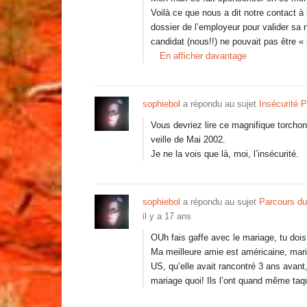
Voilà ce que nous a dit notre contact à l
dossier de l’employeur pour valider sa 
candidat (nous!!) ne pouvait pas être «
En afficher davantage
sophiebol
a répondu au sujet
Insécurité P
Vous devriez lire ce magnifique torchon
veille de Mai 2002.
Je ne la vois que là, moi, l’insécurité.
sophiebol
a répondu au sujet
Parcours du
il y a 17 ans
OUh fais gaffe avec le mariage, tu do
Ma meilleure amie est américaine, mari
US, qu’elle avait rancontré 3 ans avan
mariage quoi! Ils l’ont quand même taq