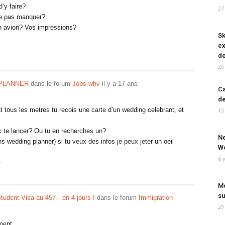
d’y faire?
27
 ne pas manquer?
 en avion? Vos impressions?
Sk
ex
de
20
PLANNER
dans le forum
Jobs whv
il y a 17 ans
Ca
de
tous les metres tu recois une carte d’un wedding celebrant, et
13
ux te lancer? Ou tu en recherches un?
Ne
s wedding planner) si tu veux des infos je peux jeter un oeil
Wo
6 
e
Mo
su
tudent Visa au 457…en 4 jours !
dans le forum
Immigration
29
ment.