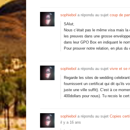
sophiebol
a répondu au sujet
coup de pani
SAlut;
Nous c’était pas le même visa mais l
les preuves dans une grosse enveloppe 
dans leur GPO Box en indiquant le nom e
Pour prouver notre relation, en plus du
sophiebol
a répondu au sujet
vivre et se 
Regarde les sites de wedding celebrant
fournissent un certificat qui dit qu’ils v
juste une ville suffit). C’est à ce mome
400dollars pour nous). Tu recois le cer
sophiebol
a répondu au sujet
Copies cert
il y a 16 ans