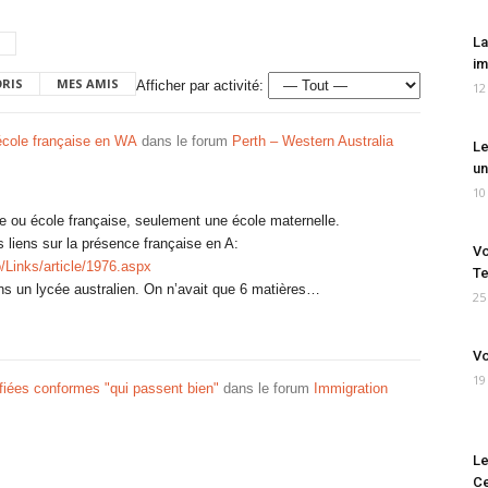
La
im
ORIS
MES AMIS
Afficher par activité:
12
école française en WA
dans le forum
Perth – Western Australia
Le
un
10
e ou école française, seulement une école maternelle.
s liens sur la présence française en A:
Vo
/Links/article/1976.aspx
Te
dans un lycée australien. On n’avait que 6 matières…
25
Vo
19
ifiées conformes "qui passent bien"
dans le forum
Immigration
Le
Ce