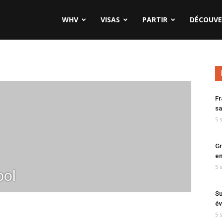
WHV
VISAS
PARTIR
DÉCOUVE
Fr
sa
5 
Gr
en
5 
bol
Su
év
5 