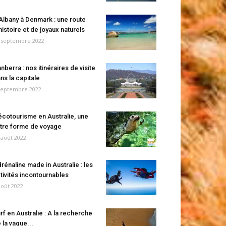
Albany à Denmark : une route
histoire et de joyaux naturels
 septembre 2022
nberra : nos itinéraires de visite
ns la capitale
septembre 2022
écotourisme en Australie, une
tre forme de voyage
 août 2022
rénaline made in Australie : les
tivités incontournables
août 2022
rf en Australie : A la recherche
 la vague...