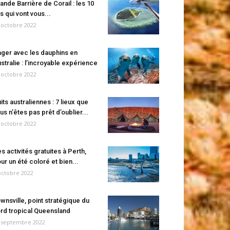
ande Barrière de Corail : les 10
es qui vont vous...
 octobre 2022
ger avec les dauphins en
stralie : l’incroyable expérience
 octobre 2022
its australiennes : 7 lieux que
us n’êtes pas prêt d’oublier...
 octobre 2022
s activités gratuites à Perth,
ur un été coloré et bien...
octobre 2022
wnsville, point stratégique du
rd tropical Queensland
 septembre 2022