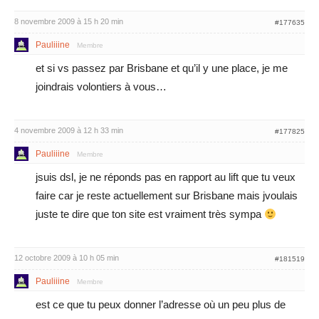
8 novembre 2009 à 15 h 20 min
#177635
Pauliiine
Membre
et si vs passez par Brisbane et qu’il y une place, je me
joindrais volontiers à vous…
4 novembre 2009 à 12 h 33 min
#177825
Pauliiine
Membre
jsuis dsl, je ne réponds pas en rapport au lift que tu veux
faire car je reste actuellement sur Brisbane mais jvoulais
juste te dire que ton site est vraiment très sympa
12 octobre 2009 à 10 h 05 min
#181519
Pauliiine
Membre
est ce que tu peux donner l’adresse où un peu plus de