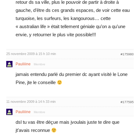
retour ds sa ville, plus le pouvoir de partir à droite à
gauche, d’être ds ces grands espaces, de voir cette eau
turquoise, les surfeurs, les kangourous… cette
« australian life » était tellement géniale qu’on a qu’une
envie, y retourner le plus vite possible!!!
25 novembre 2009 à 15 h 10 min
#175980
Pauliiine
Membre
jamais entendu parlé du premier dc ayant visité le Lone
Pine, jte le conseille
11 novembre 2009 à 14 h 33 min
#177595
Pauliiine
Membre
dsl tu vas être déçue mais jvoulais juste te dire que
jt’avais reconnue