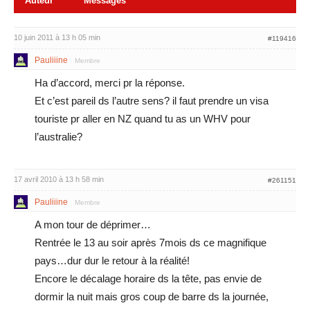
Auteur
Messages
10 juin 2011 à 13 h 05 min
#119416
Pauliiine
Membre
Ha d’accord, merci pr la réponse.
Et c’est pareil ds l’autre sens? il faut prendre un visa
touriste pr aller en NZ quand tu as un WHV pour
l’australie?
17 avril 2010 à 13 h 58 min
#261151
Pauliiine
Membre
A mon tour de déprimer…
Rentrée le 13 au soir après 7mois ds ce magnifique
pays…dur dur le retour à la réalité!
Encore le décalage horaire ds la tête, pas envie de
dormir la nuit mais gros coup de barre ds la journée,