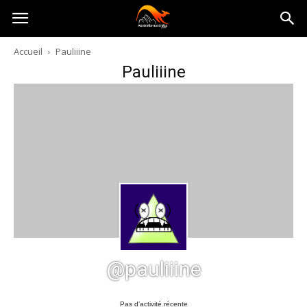
Australia-
Accueil
Pauliiine
Pauliiine
australie.com
@pauliiine
Pas d’activité récente