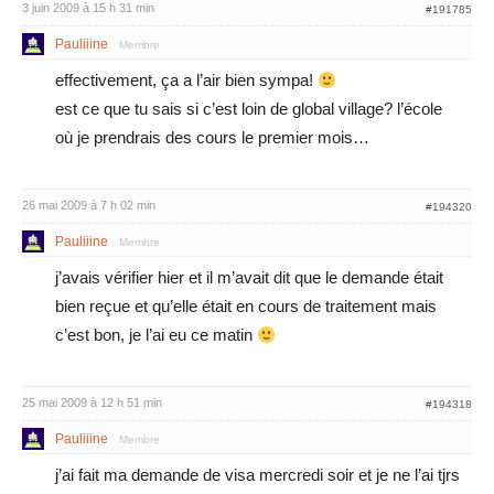
3 juin 2009 à 15 h 31 min
#191785
Pauliiine
Membre
effectivement, ça a l’air bien sympa!
est ce que tu sais si c’est loin de global village? l’école
où je prendrais des cours le premier mois…
26 mai 2009 à 7 h 02 min
#194320
Pauliiine
Membre
j’avais vérifier hier et il m’avait dit que le demande était
bien reçue et qu’elle était en cours de traitement mais
c’est bon, je l’ai eu ce matin
25 mai 2009 à 12 h 51 min
#194318
Pauliiine
Membre
j’ai fait ma demande de visa mercredi soir et je ne l’ai tjrs