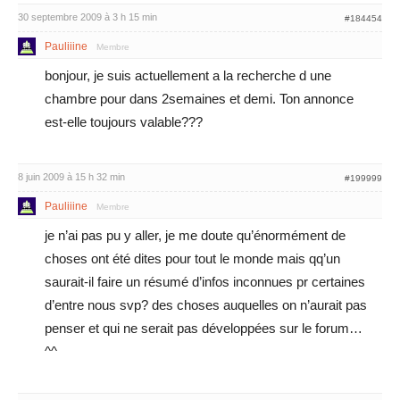
30 septembre 2009 à 3 h 15 min
#184454
Pauliiine
Membre
bonjour, je suis actuellement a la recherche d une
chambre pour dans 2semaines et demi. Ton annonce
est-elle toujours valable???
8 juin 2009 à 15 h 32 min
#199999
Pauliiine
Membre
je n’ai pas pu y aller, je me doute qu’énormément de
choses ont été dites pour tout le monde mais qq’un
saurait-il faire un résumé d’infos inconnues pr certaines
d’entre nous svp? des choses auquelles on n’aurait pas
penser et qui ne serait pas développées sur le forum…
^^