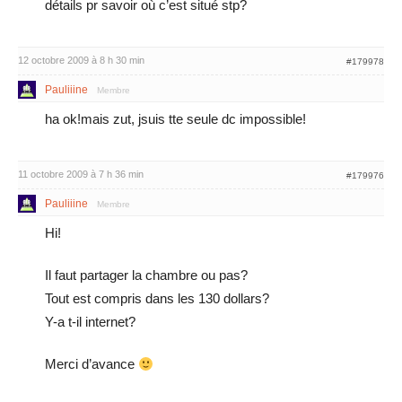
détails pr savoir où c’est situé stp?
12 octobre 2009 à 8 h 30 min
#179978
Pauliiine
Membre
ha ok!mais zut, jsuis tte seule dc impossible!
11 octobre 2009 à 7 h 36 min
#179976
Pauliiine
Membre
Hi!
Il faut partager la chambre ou pas?
Tout est compris dans les 130 dollars?
Y-a t-il internet?
Merci d’avance