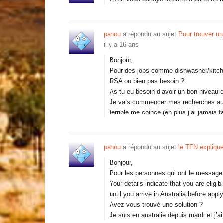
panou
a répondu au sujet
Pour trouver u
il y a 16 ans
Bonjour,
Pour des jobs comme dishwasher/kitche
RSA ou bien pas besoin ?
As tu eu besoin d’avoir un bon niveau d
Je vais commencer mes recherches aujo
terrible me coince (en plus j’ai jamais 
panou
a répondu au sujet
le TFN expliqu
Bonjour,
Pour les personnes qui ont le messag
Your details indicate that you are eligi
until you arrive in Australia before appl
Avez vous trouvé une solution ?
Je suis en australie depuis mardi et j’a