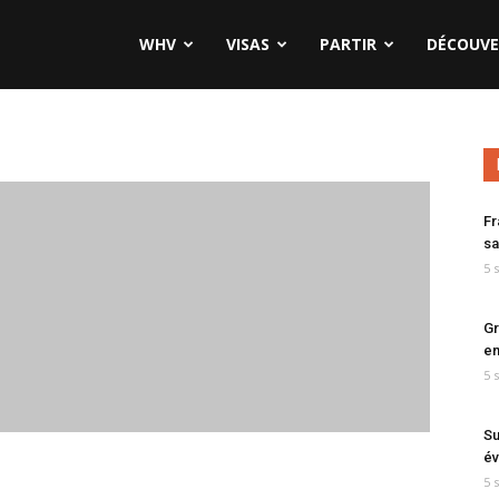
WHV
VISAS
PARTIR
DÉCOUVE
Fr
sa
5 
Gr
en
5 
Su
év
5 