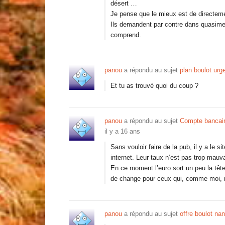
désert …
Je pense que le mieux est de directeme
Ils demandent par contre dans quasimen
comprend.
panou
a répondu au sujet
plan boulot urg
Et tu as trouvé quoi du coup ?
panou
a répondu au sujet
Compte bancaire
il y a 16 ans
Sans vouloir faire de la pub, il y a le
internet. Leur taux n’est pas trop mauv
En ce moment l’euro sort un peu la têt
de change pour ceux qui, comme moi, 
panou
a répondu au sujet
offre boulot nan