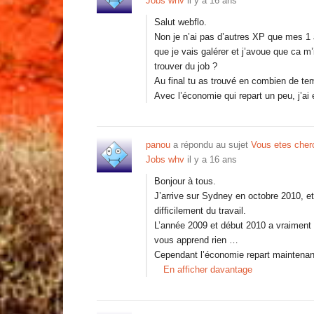
Jobs whv
il y a 16 ans
Salut webflo.
Non je n’ai pas d’autres XP que mes 1 
que je vais galérer et j’avoue que ca m’
trouver du job ?
Au final tu as trouvé en combien de te
Avec l’économie qui repart un peu, j’a
panou
a répondu au sujet
Vous etes cherc
Jobs whv
il y a 16 ans
Bonjour à tous.
J’arrive sur Sydney en octobre 2010, e
difficilement du travail.
L’année 2009 et début 2010 a vraiment
vous apprend rien …
Cependant l’économie repart maintenan
En afficher davantage