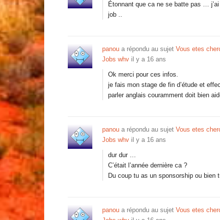
Étonnant que ca ne se batte pas … j’ai 
job ..
panou
a répondu au sujet
Vous etes cherc
Jobs whv
il y a 16 ans
Ok merci pour ces infos.
je fais mon stage de fin d’étude et ef
parler anglais couramment doit bien ai
panou
a répondu au sujet
Vous etes cherc
Jobs whv
il y a 16 ans
dur dur …
C’était l’année dernière ca ?
Du coup tu as un sponsorship ou bien 
panou
a répondu au sujet
Vous etes cherc