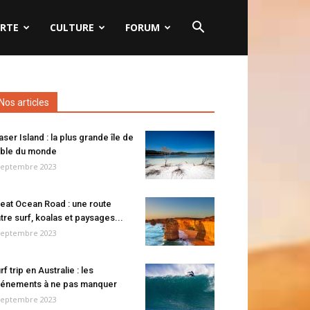
RTE
CULTURE
FORUM
Nos articles
aser Island : la plus grande île de
ble du monde
septembre 2023
eat Ocean Road : une route
tre surf, koalas et paysages...
septembre 2023
rf trip en Australie : les
énements à ne pas manquer
septembre 2023