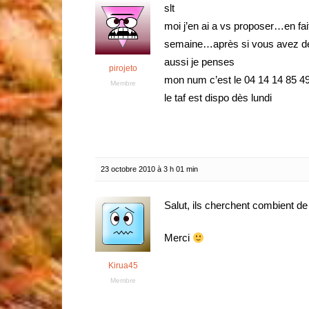
slt
moi j’en ai a vs proposer…en fait
semaine…après si vous avez de 
aussi je penses
pirojeto
mon num c’est le 04 14 14 85 4
Membre
le taf est dispo dès lundi
23 octobre 2010 à 3 h 01 min
Salut, ils cherchent combient d
Merci
Kirua45
Membre