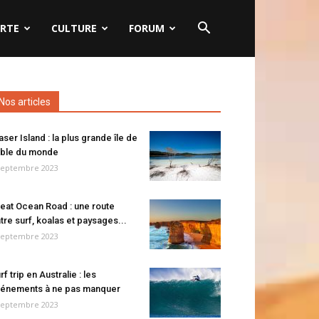
RTE
CULTURE
FORUM
Nos articles
aser Island : la plus grande île de
ble du monde
septembre 2023
eat Ocean Road : une route
tre surf, koalas et paysages...
septembre 2023
rf trip en Australie : les
énements à ne pas manquer
septembre 2023