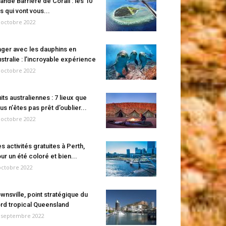
ande Barrière de Corail : les 10
es qui vont vous...
 octobre 2022
ger avec les dauphins en
stralie : l’incroyable expérience
 octobre 2022
its australiennes : 7 lieux que
us n’êtes pas prêt d’oublier...
 octobre 2022
s activités gratuites à Perth,
ur un été coloré et bien...
octobre 2022
wnsville, point stratégique du
rd tropical Queensland
 septembre 2022