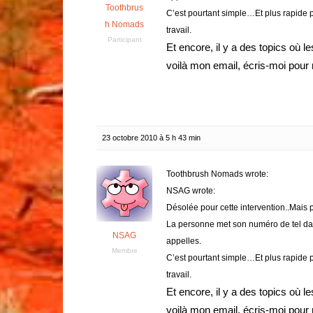
Toothbrus
C’est pourtant simple…Et plus rapide 
h Nomads
travail.
Participant
Et encore, il y a des topics où l
voilà mon email, écris-moi pour
23 octobre 2010 à 5 h 43 min
Toothbrush Nomads wrote:
NSAG wrote:
Désolée pour cette intervention..Mais p
La personne met son numéro de tel dans
NSAG
appelles.
Membre
C’est pourtant simple…Et plus rapide 
travail.
Et encore, il y a des topics où l
voilà mon email, écris-moi pour