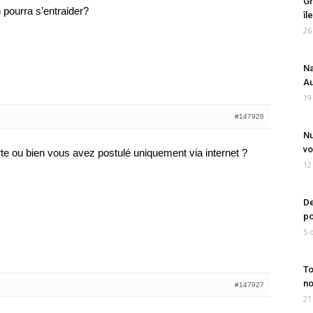
Gr
n pourra s’entraider?
îl
26
Na
Au
19
#147926
Nu
vo
te ou bien vous avez postulé uniquement via internet ?
12
De
po
5 
To
no
#147927
21