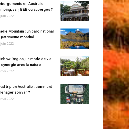
bergements en Australie :
mping, van, B&B ou auberges ?
 juin 2022
adle Mountain : un parc national
 patrimoine mondial
 juin 2022
inbow Region, un mode de vie
 synergie avec la nature
 mai 2022
ad trip en Australie : comment
énager son van ?
 mai 2022