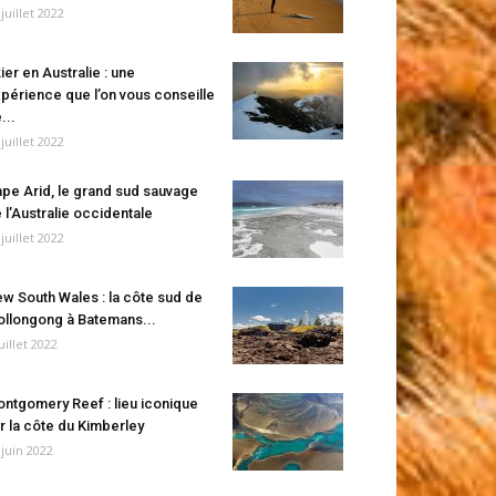
 juillet 2022
ier en Australie : une
périence que l’on vous conseille
...
 juillet 2022
pe Arid, le grand sud sauvage
 l’Australie occidentale
 juillet 2022
w South Wales : la côte sud de
llongong à Batemans...
juillet 2022
ntgomery Reef : lieu iconique
r la côte du Kimberley
 juin 2022