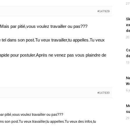
27
#147929
Sk
ex
.Mais par pitié,vous voulez travailler ou pas???
de
20
el dans son post.Tu veux travailler,tu appelles.Tu veux
Ca
apide pour postuler.Après ne venez pas vous plaindre de
de
13
Ne
Wo
6 
#147930
Mo
su
ar pitié,vous voulez travailler ou pas???
29
 son post.Tu veux travailler,tu appelles.Tu veux des infos,tu