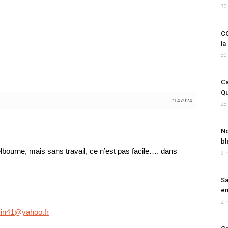
30
CO
la
30
Ca
Qu
#147924
23
No
bl
lbourne, mais sans travail, ce n’est pas facile…. dans
9 
Sa
em
2 
in41@yahoo.fr