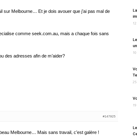
La
ail sur Melbourne… Et je dois avouer que j’ai pas mal de
im
12
t specialise comme seek.com.au, mais a chaque fois sans
Le
un
10
u des adresses afin de m’aider?
Vo
Te
25
Vo
19
#147925
Le
eau Melbourne… Mais sans travail, c’est galère !
Ce