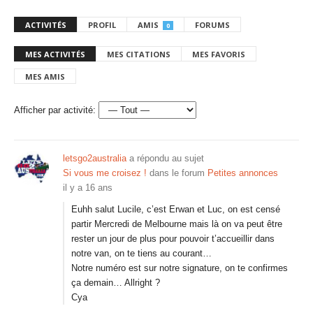
ACTIVITÉS
PROFIL
AMIS
FORUMS
0
MES ACTIVITÉS
MES CITATIONS
MES FAVORIS
MES AMIS
Afficher par activité:
letsgo2australia
a répondu au sujet
Si vous me croisez !
dans le forum
Petites annonces
il y a 16 ans
Euhh salut Lucile, c’est Erwan et Luc, on est censé
partir Mercredi de Melbourne mais là on va peut être
rester un jour de plus pour pouvoir t’accueillir dans
notre van, on te tiens au courant…
Notre numéro est sur notre signature, on te confirmes
ça demain… Allright ?
Cya