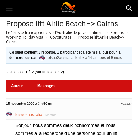
Australia-
Propose lift Airlie Beach–> Cairns
Le 1er site francophone sur l’Australie, le pays-continent
›
Forums
›
australie.com
Working Holiday Visa
›
Covoiturage
›
Propose lift Airlie Beach–>
Cairns
Ce sujet contient 1 réponse, 1 participant et a été mis à jour pour la
dernière fois par
letsgo2australia
, le
il y a 16 années et 9 mois
.
2 sujets de 1 à 2 (sur un total de 2)
Auteur
Messages
15 novembre 2009 à 3 h 50 min
#32127
letsgo2australia
Membre
Bonjour, nous sommes deux bonhommes et nous
sommes à la recherche d’une personne pour un lift !