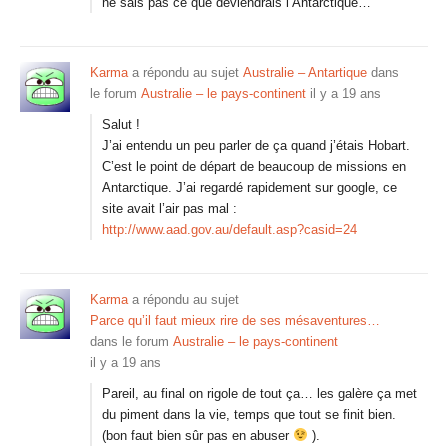
ne sais pas ce que deviendrais l’Antarctique…
Karma
a répondu au sujet
Australie – Antartique
dans
le forum
Australie – le pays-continent
il y a 19 ans
Salut !
J’ai entendu un peu parler de ça quand j’étais Hobart.
C’est le point de départ de beaucoup de missions en
Antarctique. J’ai regardé rapidement sur google, ce
site avait l’air pas mal :
http://www.aad.gov.au/default.asp?casid=24
Karma
a répondu au sujet
Parce qu’il faut mieux rire de ses mésaventures…
dans le forum
Australie – le pays-continent
il y a 19 ans
Pareil, au final on rigole de tout ça… les galère ça met
du piment dans la vie, temps que tout se finit bien.
(bon faut bien sûr pas en abuser
).