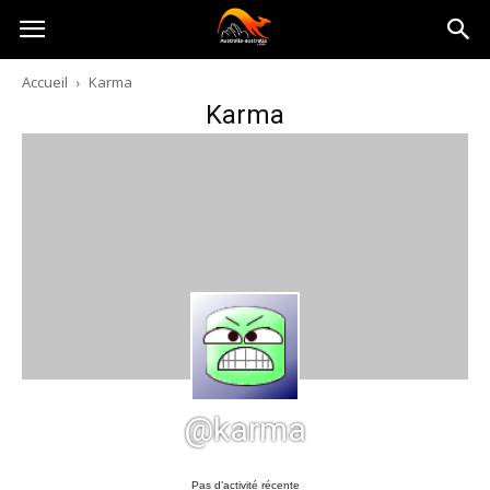
Australia-
Accueil
Karma
Karma
australie.com
@karma
Pas d’activité récente