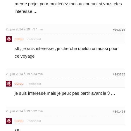
meme projet pour moi tenez moi au courant si vous etes
interessé …
25 juin 2014 à 19 h 37 min
#393715
ecrou
Participant
slt , je suis intéressé , je cherche quelqu un aussi pour
ce voyage
25 juin 2014 à 19 h 34 min
#393795
ecrou
Participant
je suis interessé mais je peux pas partir avant le 9 …
25 juin 2014 à 19 h 32 min
#391428
ecrou
Participant
slt ,