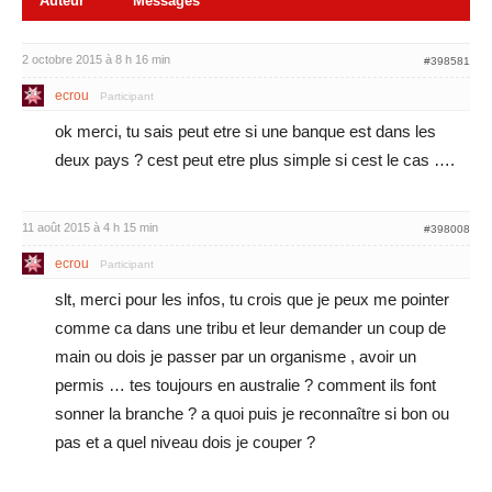
Auteur
Messages
2 octobre 2015 à 8 h 16 min
#398581
ecrou
Participant
ok merci, tu sais peut etre si une banque est dans les
deux pays ? cest peut etre plus simple si cest le cas ….
11 août 2015 à 4 h 15 min
#398008
ecrou
Participant
slt, merci pour les infos, tu crois que je peux me pointer
comme ca dans une tribu et leur demander un coup de
main ou dois je passer par un organisme , avoir un
permis … tes toujours en australie ? comment ils font
sonner la branche ? a quoi puis je reconnaître si bon ou
pas et a quel niveau dois je couper ?