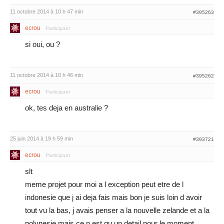
11 octobre 2014 à 10 h 47 min
#395263
ecrou
Participant
si oui, ou ?
11 octobre 2014 à 10 h 46 min
#395262
ecrou
Participant
ok, tes deja en australie ?
25 juin 2014 à 19 h 59 min
#393721
ecrou
Participant
slt
meme projet pour moi a l exception peut etre de l
indonesie que j ai deja fais mais bon je suis loin d avoir
tout vu la bas, j avais penser a la nouvelle zelande et a la
polynesie mais ce n est qu un detail pour le moment