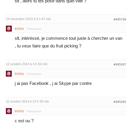
slt , alors tu tes posé dans quel ville ?
24 novembre 2014 à 5 h 47 min
#395738
ecrou
Participant
slt, intéréssé, je commence tout juste à chercher un van
, tu veux faire que du fruit picking ?
12 octobre 2014 à 4 h 52 min
#395267
ecrou
Participant
j ai pas Facebook , j ai Skype par contre
11 octobre 2014 à 13 h 35 min
#395265
ecrou
Participant
c est ou ?