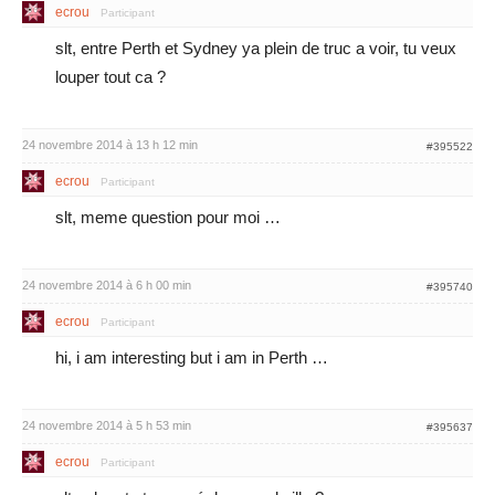
ecrou
Participant
slt, entre Perth et Sydney ya plein de truc a voir, tu veux
louper tout ca ?
24 novembre 2014 à 13 h 12 min
#395522
ecrou
Participant
slt, meme question pour moi …
24 novembre 2014 à 6 h 00 min
#395740
ecrou
Participant
hi, i am interesting but i am in Perth …
24 novembre 2014 à 5 h 53 min
#395637
ecrou
Participant