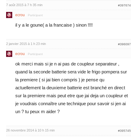
7 août 2015 à 7 h 35 min
#397674
ecrou
Participant
il y a le goune( a la francaise ) sinon !!!!
2 janvier 2015 à 1 h 23 min
#396097
ecrou
Participant
ok merci mais si je n ai pas de coupleur separateur ,
quand la seconde batterie sera vide le frigo pompera sur
la premiere ( si jai bien compris ) je pense qu
actuellement la deuxieme batterie est branché en direct
sur la premiere mais peut etre que jai deja un coupleur et
je voudrais connaître une technique pour savoir si jen ai
un ? tu peux m aider ?
26 novembre 2014 à 10 h 15 min
#395745