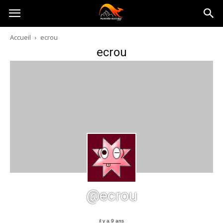
Australia-
Accueil
ecrou
ecrou
australie.com
@ecrou
il y a 9 ans