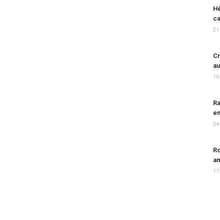
Hé
ca
21
Cr
au
16
Ra
en
24
Ro
am
17