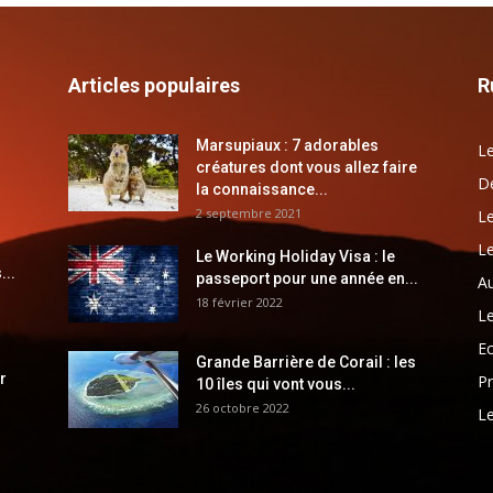
Articles populaires
R
Marsupiaux : 7 adorables
Le
créatures dont vous allez faire
Dé
la connaissance...
2 septembre 2021
Le
Le
Le Working Holiday Visa : le
...
passeport pour une année en...
Au
18 février 2022
Le
E
Grande Barrière de Corail : les
r
Pr
10 îles qui vont vous...
26 octobre 2022
Le