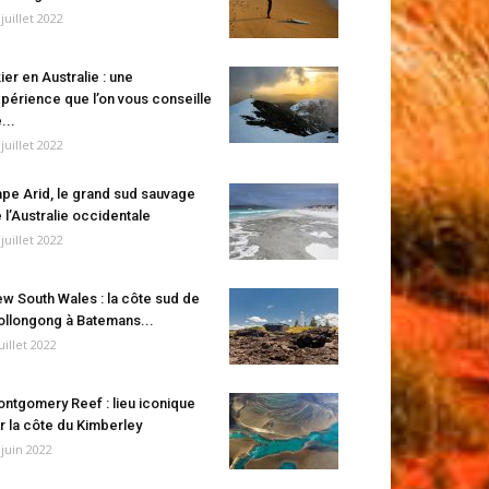
 juillet 2022
ier en Australie : une
périence que l’on vous conseille
...
 juillet 2022
pe Arid, le grand sud sauvage
 l’Australie occidentale
 juillet 2022
w South Wales : la côte sud de
llongong à Batemans...
juillet 2022
ntgomery Reef : lieu iconique
r la côte du Kimberley
 juin 2022