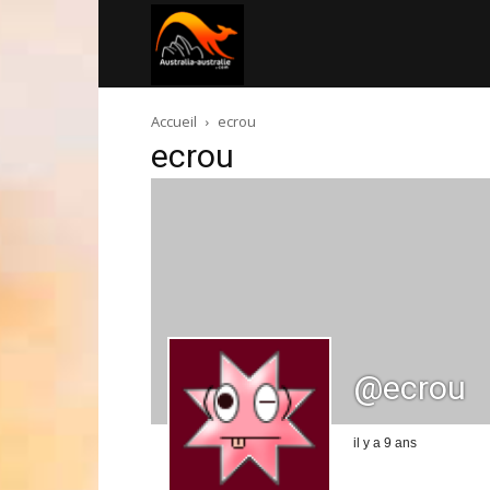
Australia-
Accueil
ecrou
australie.com
ecrou
@ecrou
il y a 9 ans