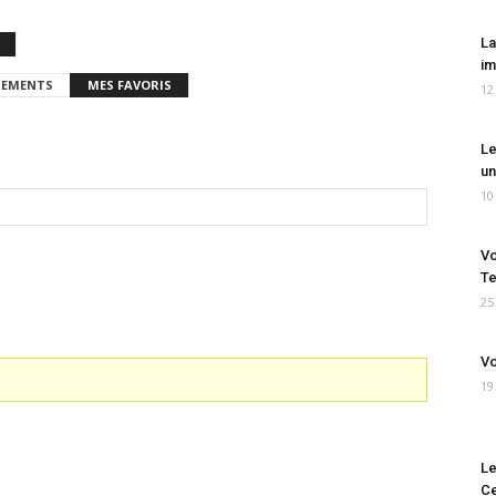
La
im
EMENTS
MES FAVORIS
12
Le
un
10
Vo
Te
25
Vo
19
Le
Ce