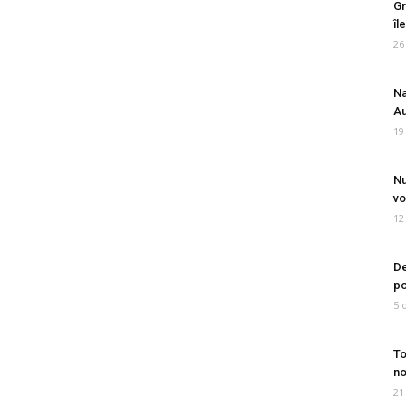
Gr
îl
26
Na
Au
19
Nu
vo
12
De
po
5 
To
no
21