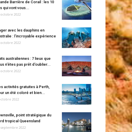
ande Barrière de Corail : les 10
es qui vont vous...
 octobre 2022
ger avec les dauphins en
stralie : l’incroyable expérience
 octobre 2022
its australiennes : 7 lieux que
us n’êtes pas prêt d’oublier...
 octobre 2022
s activités gratuites à Perth,
ur un été coloré et bien...
octobre 2022
wnsville, point stratégique du
rd tropical Queensland
 septembre 2022