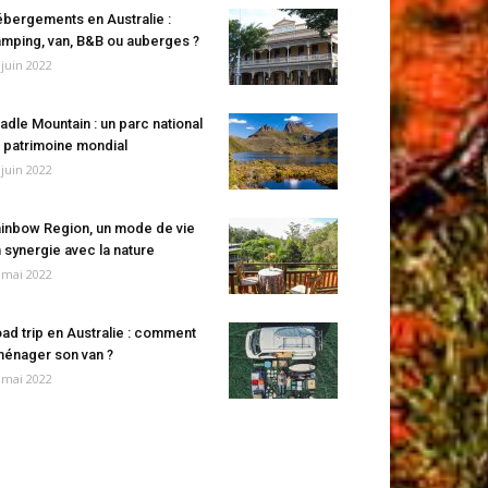
bergements en Australie :
mping, van, B&B ou auberges ?
 juin 2022
adle Mountain : un parc national
 patrimoine mondial
 juin 2022
inbow Region, un mode de vie
 synergie avec la nature
 mai 2022
ad trip en Australie : comment
énager son van ?
 mai 2022