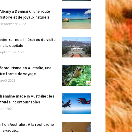
Albany à Denmark : une route
histoire et de joyaux naturels
 septembre 2022
nberra : nos itinéraires de visite
ns la capitale
septembre 2022
écotourisme en Australie, une
tre forme de voyage
 août 2022
rénaline made in Australie : les
tivités incontournables
août 2022
rf en Australie : A la recherche
 la vague...