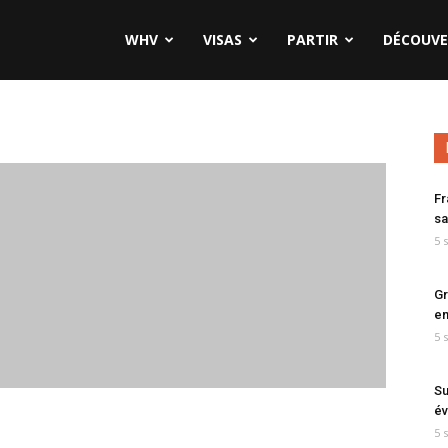
WHV
VISAS
PARTIR
DÉCOUVE
Fr
sa
5 
Gr
en
5 
Su
év
5 