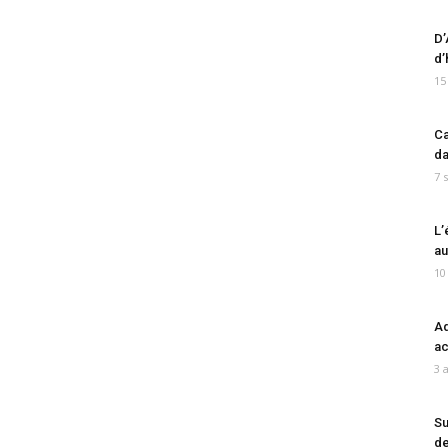
D’
d’
15
Ca
da
7 
L’
au
10
Ad
ac
3 
Su
de