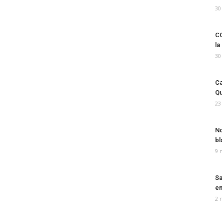
30
CO
la
30
Ca
Qu
23
No
bl
9 
Sa
em
2 