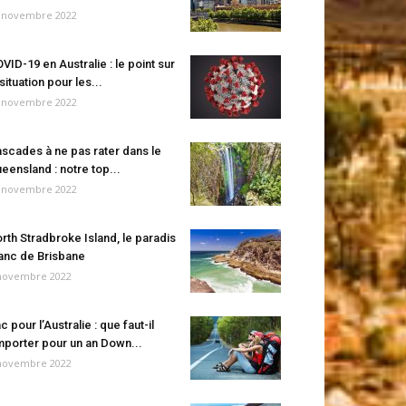
 novembre 2022
VID-19 en Australie : le point sur
 situation pour les...
 novembre 2022
scades à ne pas rater dans le
eensland : notre top...
 novembre 2022
rth Stradbroke Island, le paradis
anc de Brisbane
novembre 2022
c pour l’Australie : que faut-il
porter pour un an Down...
novembre 2022