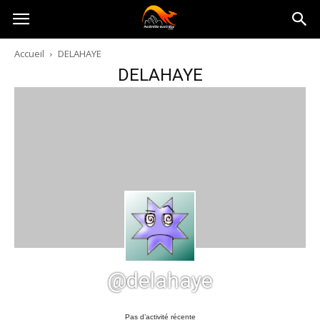
Australia-
Accueil
DELAHAYE
DELAHAYE
australie.com
@delahaye
Pas d’activité récente