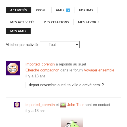
ACTIVITÉS
PROFIL
AMIS
FORUMS
1
MES ACTIVITÉS
MES CITATIONS
MES FAVORIS
MES AMIS
Afficher par activité:
imported_corentin
a répondu au sujet
Cherche compagnon
dans le forum
Voyager ensemble
il y a 13 ans
depart novembre aussi ta ville d arrivé serai ?
imported_corentin
et
John Titor
sont en contact
il y a 13 ans