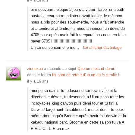
il y a 16 ans
pire souvenir : bloqué 3 jours a victor Harbor en south
australia ccar notre radiateur avait lacher, le mécano
nous a pris pour des sous-merde, nous a fait attendre
et attendre et attendre, ils nous annoncen un devis de
470$ pour après avoir fait les reparations nous en faire
payer 570$ !!!!!!!!!!!!!!!!!!!!!!!!!!!!!!!!!!
En ce qui concerne le me…
En afficher davantage
zinnezou
a répondu au sujet
Que un mois et demi…
dans le forum
Ils sont de retour d'un an en Australie !
il y a 16 ans
moi perso cairns tu redescend sur townsville et la
direction le désert, tu descends a Uluru sans rater les
incroyables king canyon puis demi tour et tu fini a
Darwin ! largement faisable en 1 moi et demi, tu peux
même tirer jusqu’a Broome après avoir fait darwin et la
kakadu national park, Broome en cette saison tu va A
P R E C I E R un max