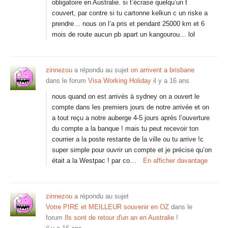
obligatoire en Australie. si t’écrase quelqu’un t
couvert, par contre si tu cartonne kelkun c un riske a
prendre… nous on l’a pris et pendant 25000 km et 6
mois de route aucun pb apart un kangourou… lol
zinnezou
a répondu au sujet
on arrivent a brisbane
dans le forum
Visa Working Holiday
il y a 16 ans
nous quand on est arrivés à sydney on a ouvert le
compte dans les premiers jours de notre arrivée et on
a tout reçu a notre auberge 4-5 jours après l’ouverture
du compte a la banque ! mais tu peut recevoir ton
courrier a la poste restante de la ville ou tu arrive !c
super simple pour ouvrir un compte et je précise qu’on
était a la Westpac ! par co…
En afficher davantage
zinnezou
a répondu au sujet
Votre PIRE et MEILLEUR souvenir en OZ
dans le
forum
Ils sont de retour d'un an en Australie !