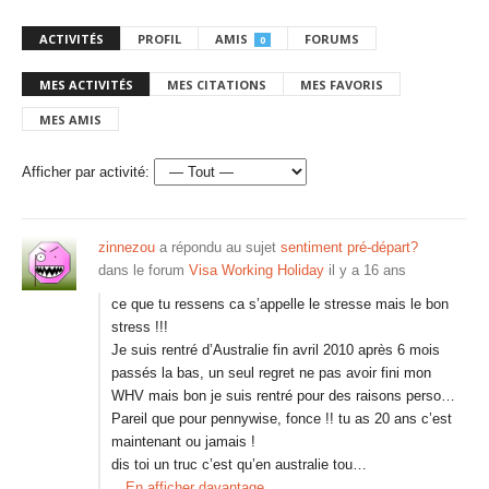
ACTIVITÉS
PROFIL
AMIS
FORUMS
0
MES ACTIVITÉS
MES CITATIONS
MES FAVORIS
MES AMIS
Afficher par activité:
zinnezou
a répondu au sujet
sentiment pré-départ?
dans le forum
Visa Working Holiday
il y a 16 ans
ce que tu ressens ca s’appelle le stresse mais le bon
stress !!!
Je suis rentré d’Australie fin avril 2010 après 6 mois
passés la bas, un seul regret ne pas avoir fini mon
WHV mais bon je suis rentré pour des raisons perso…
Pareil que pour pennywise, fonce !! tu as 20 ans c’est
maintenant ou jamais !
dis toi un truc c’est qu’en australie tou…
En afficher davantage