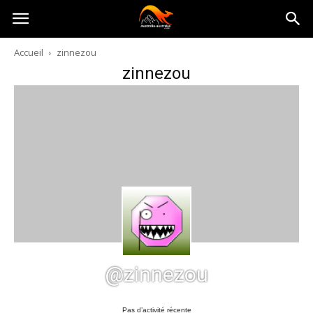
Australia-
Accueil
zinnezou
zinnezou
australie.com
@zinnezou
Pas d’activité récente