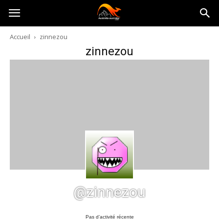
Australia-
Accueil
zinnezou
zinnezou
australie.com
@zinnezou
Pas d’activité récente