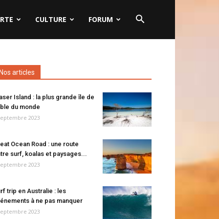
RTE
CULTURE
FORUM
Nos articles
aser Island : la plus grande île de
ble du monde
septembre 2023
eat Ocean Road : une route
tre surf, koalas et paysages...
septembre 2023
rf trip en Australie : les
énements à ne pas manquer
septembre 2023