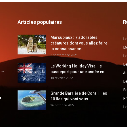
Articles populaires
R
Marsupiaux : 7 adorables
Le
créatures dont vous allez faire
Dé
la connaissance...
2 septembre 2021
Le
Le
Le Working Holiday Visa : le
...
passeport pour une année en...
Au
18 février 2022
Le
E
Grande Barrière de Corail : les
r
Pr
10 îles qui vont vous...
26 octobre 2022
Le