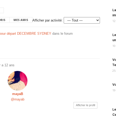
La
im
ORIS
MES AMIS
Afficher par activité:
12
pour départ DECEMBRE SYDNEY
dans le forum
Le
un
10
Vo
Te
 y a 12 ans
25
Vo
19
mayaB
@mayab
Afficher le profil
Le
Ce