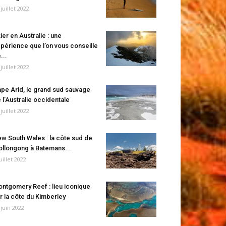
 juillet 2022
ier en Australie : une
périence que l’on vous conseille
...
 juillet 2022
pe Arid, le grand sud sauvage
 l’Australie occidentale
 juillet 2022
w South Wales : la côte sud de
llongong à Batemans...
juillet 2022
ntgomery Reef : lieu iconique
r la côte du Kimberley
 juin 2022