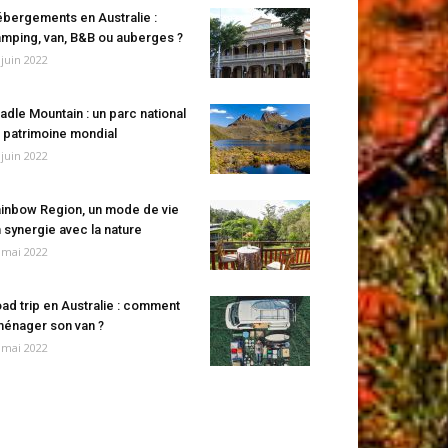
bergements en Australie :
mping, van, B&B ou auberges ?
 juin 2022
adle Mountain : un parc national
 patrimoine mondial
 juin 2022
inbow Region, un mode de vie
 synergie avec la nature
 mai 2022
ad trip en Australie : comment
énager son van ?
 mai 2022