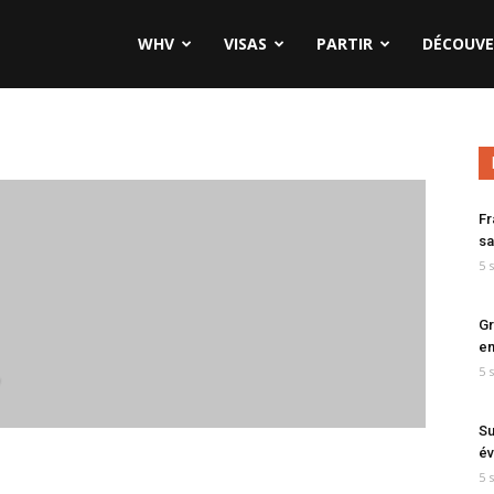
WHV
VISAS
PARTIR
DÉCOUVE
Fr
sa
5 
Gr
en
5 
7
Su
év
5 