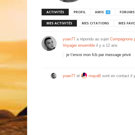
ACTIVITÉS
PROFIL
AMIS
FORUMS
1
MES ACTIVITÉS
MES CITATIONS
MES FAV
yoan77
a répondu au sujet
Compagnons 
Voyager ensemble
il y a 12 ans
je t’envoi mon fcb par message privé
yoan77
et
mayaB
sont en contact
il