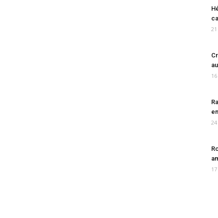
Hé
ca
21
Cr
au
16
Ra
en
24
Ro
am
17