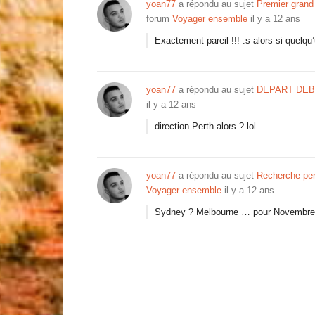
yoan77
a répondu au sujet
Premier grand
forum
Voyager ensemble
il y a 12 ans
Exactement pareil !!! :s alors si quel
yoan77
a répondu au sujet
DEPART DEB
il y a 12 ans
direction Perth alors ? lol
yoan77
a répondu au sujet
Recherche per
Voyager ensemble
il y a 12 ans
Sydney ? Melbourne … pour Novembre q