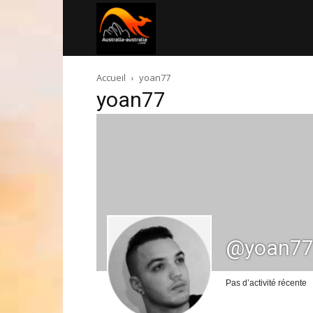
Australia-
Accueil
yoan77
australie.com
yoan77
@yoan7
Pas d’activité récente