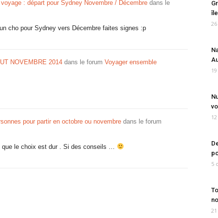
 voyage : départ pour Sydney Novembre / Décembre
dans le
Gr
îl
26
qu’un cho pour Sydney vers Décembre faites signes :p
Na
Au
UT NOVEMBRE 2014
dans le forum
Voyager ensemble
19
Nu
vo
12
sonnes pour partir en octobre ou novembre
dans le forum
De
ue le choix est dur . Si des conseils …
po
5 
To
no
21