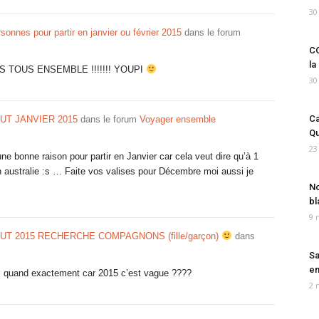
30
onnes pour partir en janvier ou février 2015
dans le forum
CO
la
TOUS ENSEMBLE !!!!!!! YOUPI
30
Ca
UT JANVIER 2015
dans le forum
Voyager ensemble
Qu
23
une bonne raison pour partir en Janvier car cela veut dire qu’à 1
n australie :s … Faite vos valises pour Décembre moi aussi je
No
bl
9 
T 2015 RECHERCHE COMPAGNONS (fille/garçon)
dans
Sa
em
 quand exactement car 2015 c’est vague ????
2 