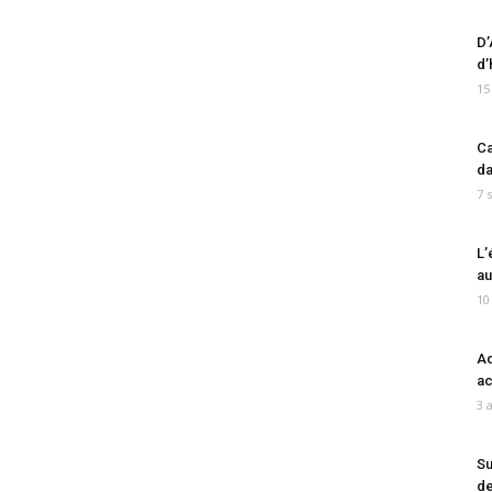
D’
d’
15
Ca
da
7 
L’
au
10
Ad
ac
3 
Su
de