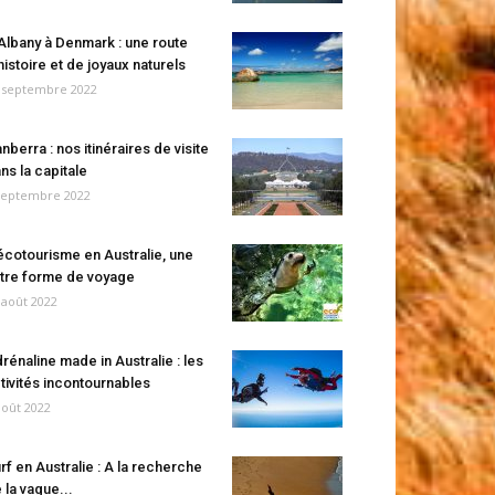
Albany à Denmark : une route
histoire et de joyaux naturels
 septembre 2022
nberra : nos itinéraires de visite
ns la capitale
septembre 2022
écotourisme en Australie, une
tre forme de voyage
 août 2022
rénaline made in Australie : les
tivités incontournables
août 2022
rf en Australie : A la recherche
 la vague...