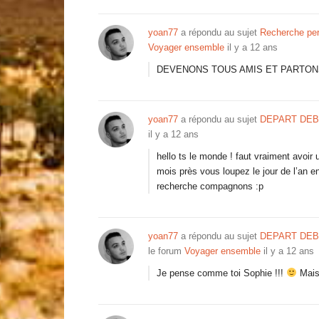
yoan77
a répondu au sujet
Recherche pers
Voyager ensemble
il y a 12 ans
DEVENONS TOUS AMIS ET PARTONS 
yoan77
a répondu au sujet
DEPART DEB
il y a 12 ans
hello ts le monde ! faut vraiment avoir 
mois près vous loupez le jour de l’an e
recherche compagnons :p
yoan77
a répondu au sujet
DEPART DEBU
le forum
Voyager ensemble
il y a 12 ans
Je pense comme toi Sophie !!!
Mais