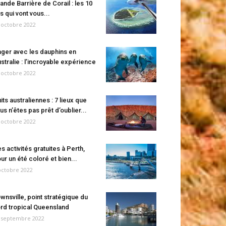
ande Barrière de Corail : les 10
es qui vont vous...
 octobre 2022
ger avec les dauphins en
stralie : l’incroyable expérience
 octobre 2022
its australiennes : 7 lieux que
us n’êtes pas prêt d’oublier...
 octobre 2022
s activités gratuites à Perth,
ur un été coloré et bien...
octobre 2022
wnsville, point stratégique du
rd tropical Queensland
 septembre 2022