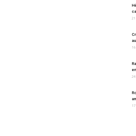
Hé
ca
21
Cr
au
16
Ra
en
24
Ro
am
17