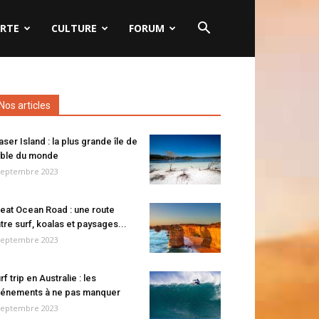
RTE
CULTURE
FORUM
Nos articles
aser Island : la plus grande île de
ble du monde
septembre 2023
eat Ocean Road : une route
tre surf, koalas et paysages...
septembre 2023
rf trip en Australie : les
énements à ne pas manquer
septembre 2023