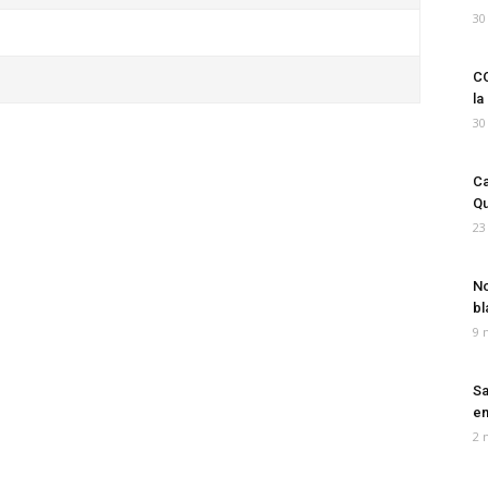
30
CO
la
30
Ca
Qu
23
No
bl
9 
Sa
em
2 