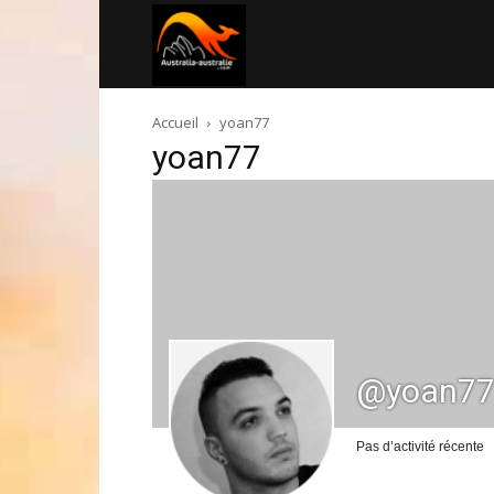
Australia-
Accueil
yoan77
australie.com
yoan77
@yoan7
Pas d’activité récente