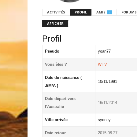
ACTIVITÉS
PROFIL
AMIS
FORUMS
1
AFFICHER
Profil
Pseudo
yoan77
Vous êtes ?
WHV
Date de naissance (
10/11/1991
J/M/A )
Date départ vers
16/11/2014
l'Australie
Ville arrivée
sydney
Date retour
2015-08-27