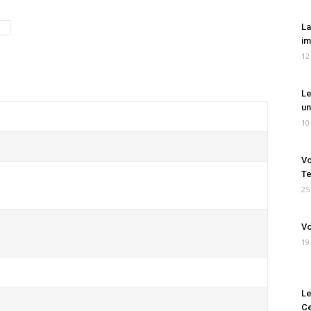
La
im
12
Le
un
10
Vo
Te
25
Vo
19
Le
Ce