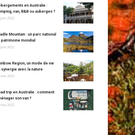
bergements en Australie :
mping, van, B&B ou auberges ?
 juin 2022
adle Mountain : un parc national
 patrimoine mondial
 juin 2022
inbow Region, un mode de vie
 synergie avec la nature
 mai 2022
ad trip en Australie : comment
énager son van ?
 mai 2022