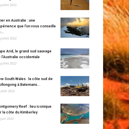
 juillet 2022
ier en Australie : une
périence que l’on vous conseille
...
 juillet 2022
pe Arid, le grand sud sauvage
 l’Australie occidentale
 juillet 2022
w South Wales : la côte sud de
llongong à Batemans...
juillet 2022
ntgomery Reef : lieu iconique
r la côte du Kimberley
 juin 2022