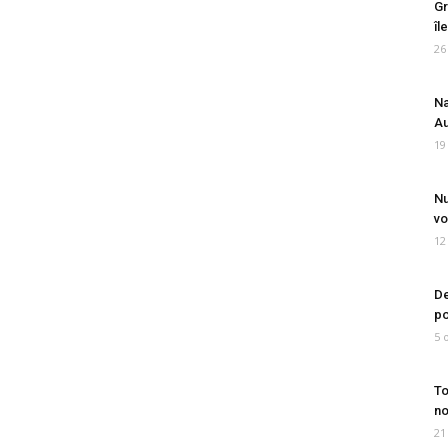
Gr
îl
26
Na
Au
19
Nu
vo
12
De
po
5 
To
no
21