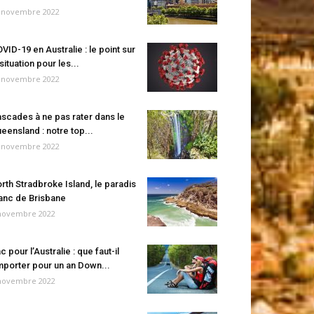
 novembre 2022
VID-19 en Australie : le point sur
 situation pour les...
 novembre 2022
scades à ne pas rater dans le
eensland : notre top...
 novembre 2022
rth Stradbroke Island, le paradis
anc de Brisbane
novembre 2022
c pour l’Australie : que faut-il
porter pour un an Down...
novembre 2022