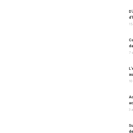
D’
d’
15
Ca
da
7 
L’
au
10
Ad
ac
3 
Su
de