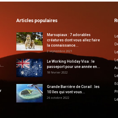
Articles populaires
R
Marsupiaux : 7 adorables
Le
créatures dont vous allez faire
Dé
la connaissance...
2 septembre 2021
Le
Le
Le Working Holiday Visa : le
...
passeport pour une année en...
Au
18 février 2022
Le
E
Grande Barrière de Corail : les
r
Pr
10 îles qui vont vous...
26 octobre 2022
Le