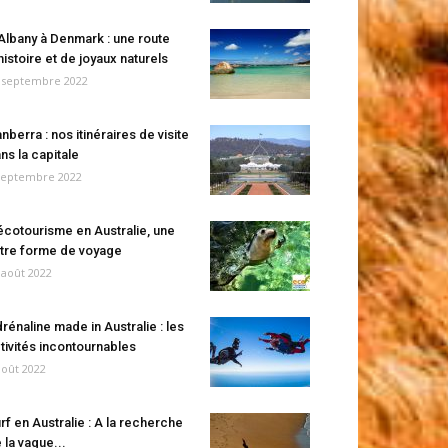
Albany à Denmark : une route
histoire et de joyaux naturels
 septembre 2022
nberra : nos itinéraires de visite
ns la capitale
septembre 2022
écotourisme en Australie, une
tre forme de voyage
 août 2022
rénaline made in Australie : les
tivités incontournables
août 2022
rf en Australie : A la recherche
 la vague...