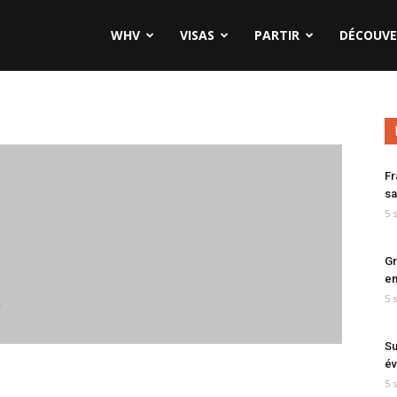
WHV
VISAS
PARTIR
DÉCOUVE
Fr
sa
5 
Gr
en
5 
7
Su
év
5 