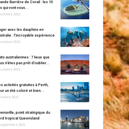
ande Barrière de Corail : les 10
es qui vont vous...
 octobre 2022
ger avec les dauphins en
stralie : l’incroyable expérience
 octobre 2022
its australiennes : 7 lieux que
us n’êtes pas prêt d’oublier...
 octobre 2022
s activités gratuites à Perth,
ur un été coloré et bien...
octobre 2022
wnsville, point stratégique du
rd tropical Queensland
 septembre 2022