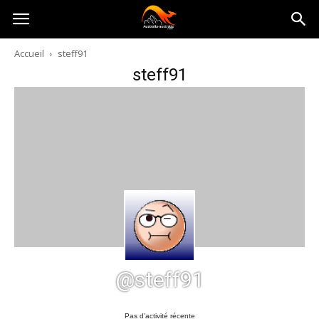
Australia-
Accueil
steff91
steff91
australie.com
@steff91
Pas d’activité récente