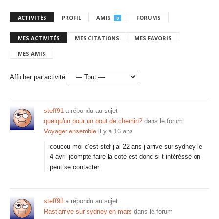
ACTIVITÉS
PROFIL
AMIS
FORUMS
0
MES ACTIVITÉS
MES CITATIONS
MES FAVORIS
MES AMIS
Afficher par activité:
steff91
a répondu au sujet
quelqu'un pour un bout de chemin?
dans le forum
Voyager ensemble
il y a 16 ans
coucou moi c’est stef j’ai 22 ans j’arrive sur sydney le
4 avril jcompte faire la cote est donc si t intéréssé on
peut se contacter
steff91
a répondu au sujet
Rast'arrive sur sydney en mars
dans le forum