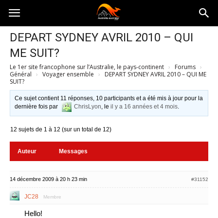
Australia-
DEPART SYDNEY AVRIL 2010 – QUI
ME SUIT?
australie.com
Le 1er site francophone sur l’Australie, le pays-continent
›
Forums
›
Général
›
Voyager ensemble
›
DEPART SYDNEY AVRIL 2010 – QUI ME
SUIT?
Ce sujet contient 11 réponses, 10 participants et a été mis à jour pour la
dernière fois par
ChrisLyon
, le
il y a 16 années et 4 mois
.
12 sujets de 1 à 12 (sur un total de 12)
Auteur
Messages
14 décembre 2009 à 20 h 23 min
#31152
JC28
Membre
Hello!