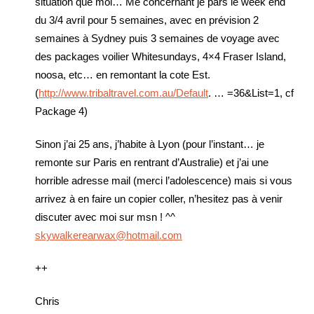
situation que moi… Me concernant je pars le week end
du 3/4 avril pour 5 semaines, avec en prévision 2
semaines à Sydney puis 3 semaines de voyage avec
des packages voilier Whitesundays, 4×4 Fraser Island,
noosa, etc… en remontant la cote Est.
(
http://www.tribaltravel.com.au/Default
. … =36&List=1, cf
Package 4)
Sinon j’ai 25 ans, j’habite à Lyon (pour l’instant… je
remonte sur Paris en rentrant d’Australie) et j’ai une
horrible adresse mail (merci l’adolescence) mais si vous
arrivez à en faire un copier coller, n’hesitez pas à venir
discuter avec moi sur msn ! ^^
skywalkerearwax@hotmail.com
++
Chris