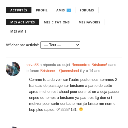
ACTIVITÉS
PROFIL
AMIS
FORUMS
7
MES ACTIVITÉS
MES CITATIONS
MES FAVORIS
MES AMIS
Afficher par activité:
salva38
a répondu au sujet
Rencontres Brisbane!
dans
le forum
Brisbane – Queensland
il y a 14 ans
Comme tu a du voir sur l’autre poste nous sommes 2
francais de passage sur brisbane a partie de cette
apres-midi on est chaud pour sortir et on a deja passer
unpeu de temps a brisbane ya pas tres ltg don si t
motiver pour sortir contacte moi jte laisse mn num c
bcp plus rapide. 0432384181.