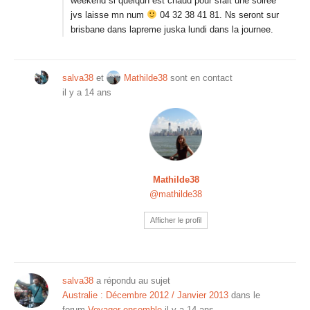
weekend si quelqun est chaud pour sfait une soiree
jvs laisse mn num
04 32 38 41 81. Ns seront sur
brisbane dans lapreme juska lundi dans la journee.
salva38
et
Mathilde38
sont en contact
il y a 14 ans
Mathilde38
@mathilde38
Afficher le profil
salva38
a répondu au sujet
Australie : Décembre 2012 / Janvier 2013
dans le
forum
Voyager ensemble
il y a 14 ans