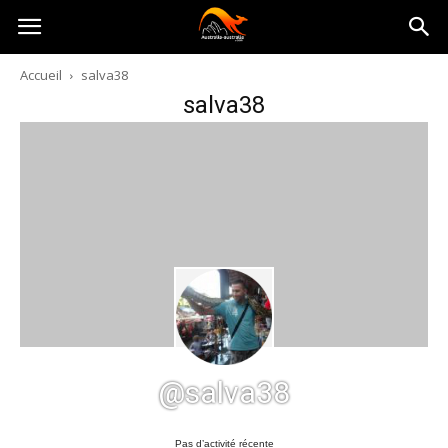
Australia-
Accueil
salva38
salva38
australie.com
@salva38
Pas d’activité récente