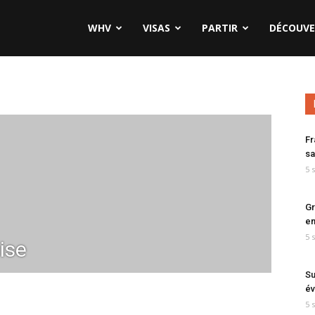
WHV
VISAS
PARTIR
DÉCOUVE
Fr
sa
5 
Gr
en
5 
ise
Su
év
5 