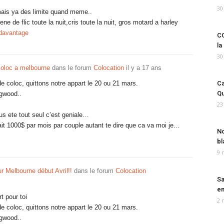
30
a mais ya des limite quand meme..
ne de flic toute la nuit,cris toute la nuit, gros motard a harley
 davantage
CO
la
30
coloc a melbourne
dans le forum
Colocation
il y a 17 ans
 coloc, quittons notre appart le 20 ou 21 mars.
Ca
Qu
ngwood..
23
us ete tout seul c’est geniale…
ait 1000$ par mois par couple autant te dire que ca va moi je…
No
bl
9 
r Melbourne début Avril!!
dans le forum
Colocation
Sa
em
t pour toi
2 
 coloc, quittons notre appart le 20 ou 21 mars.
ngwood..