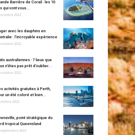
ande Barrière de Corail : les 10
es qui vont vous...
 octobre 2022
ger avec les dauphins en
stralie : l’incroyable expérience
 octobre 2022
its australiennes : 7 lieux que
us n’êtes pas prêt d’oublier...
 octobre 2022
s activités gratuites à Perth,
ur un été coloré et bien...
octobre 2022
wnsville, point stratégique du
rd tropical Queensland
 septembre 2022