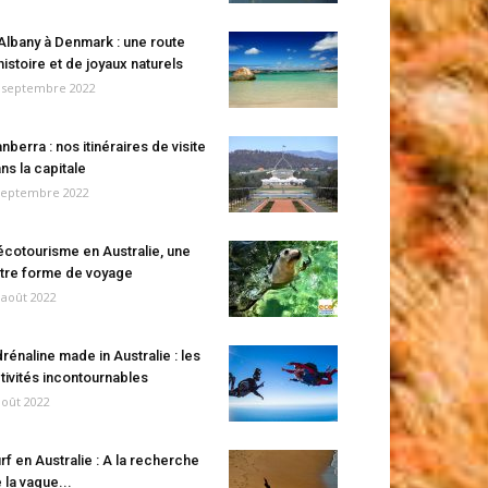
Albany à Denmark : une route
histoire et de joyaux naturels
 septembre 2022
nberra : nos itinéraires de visite
ns la capitale
septembre 2022
écotourisme en Australie, une
tre forme de voyage
 août 2022
rénaline made in Australie : les
tivités incontournables
août 2022
rf en Australie : A la recherche
 la vague...