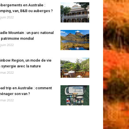
bergements en Australie :
mping, van, B&B ou auberges ?
 juin 2022
adle Mountain : un parc national
 patrimoine mondial
 juin 2022
inbow Region, un mode de vie
 synergie avec la nature
 mai 2022
ad trip en Australie : comment
énager son van ?
 mai 2022