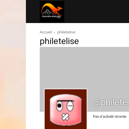
Australia-
Accueil
philetelise
australie.com
philetelise
@philetel
Pas d’activité récente