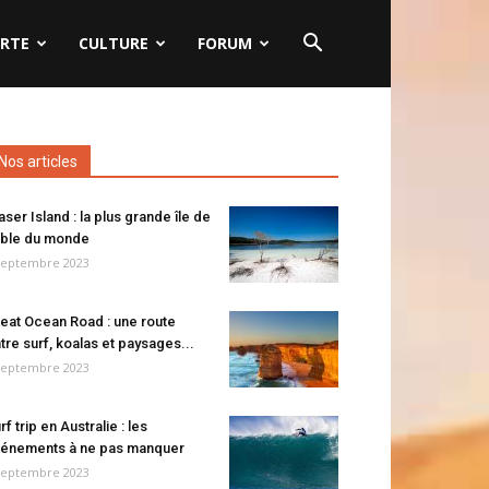
RTE
CULTURE
FORUM
Nos articles
aser Island : la plus grande île de
ble du monde
septembre 2023
eat Ocean Road : une route
tre surf, koalas et paysages...
septembre 2023
rf trip en Australie : les
énements à ne pas manquer
septembre 2023