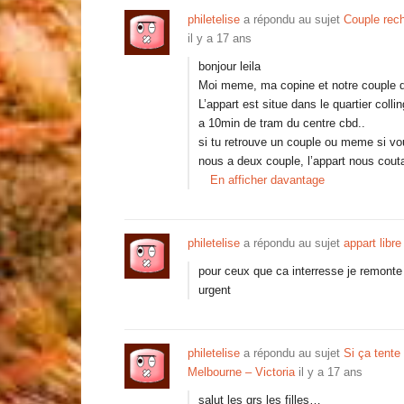
philetelise
a répondu au sujet
Couple rec
il y a 17 ans
bonjour leila
Moi meme, ma copine et notre couple de
L’appart est situe dans le quartier colli
a 10min de tram du centre cbd..
si tu retrouve un couple ou meme si vo
nous a deux couple, l’appart nous cout
En afficher davantage
philetelise
a répondu au sujet
appart libr
pour ceux que ca interresse je remonte l
urgent
philetelise
a répondu au sujet
Si ça tente
Melbourne – Victoria
il y a 17 ans
salut les grs les filles…