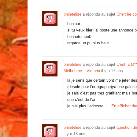
philetelise
a répondu au sujet
Cherche co
bonjour
si tu veux hier j’ai poste une annonce 
honnetement>
regarde un pu plus haut
philetelise
a répondu au sujet
C'est la M*
Melbourne – Victoria
il y a 17 ans
la je sens que certain vont me jeter de
(desole pour l’ortographe)ya une galeri
je sais c’est pas tres gratifiant mais bo
que c’est de l’art
je n’ai plus l’adresse…
En afficher d
philetelise
a répondu au sujet
question de
il y a 18 ans