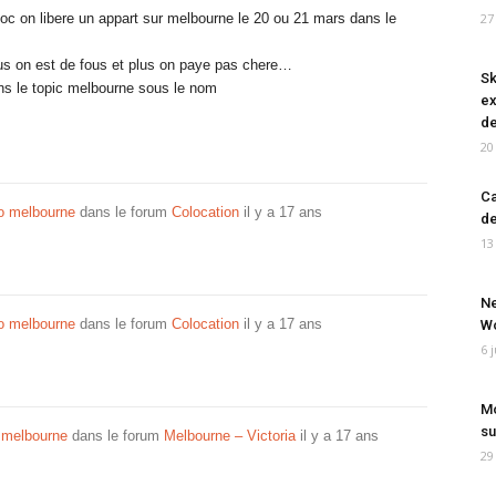
oc on libere un appart sur melbourne le 20 ou 21 mars dans le
27
plus on est de fous et plus on paye pas chere…
Sk
ns le topic melbourne sous le nom
ex
de
20
Ca
po melbourne
dans le forum
Colocation
il y a 17 ans
de
13
Ne
po melbourne
dans le forum
Colocation
il y a 17 ans
Wo
6 
Mo
su
e melbourne
dans le forum
Melbourne – Victoria
il y a 17 ans
29