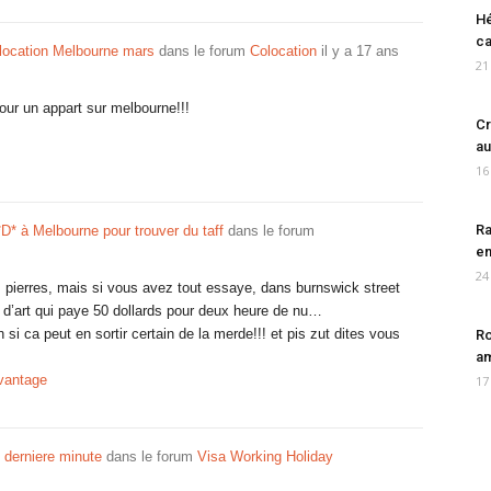
Hé
ca
location Melbourne mars
dans le forum
Colocation
il y a 17 ans
21
pour un appart sur melbourne!!!
Cr
au
16
Ra
*D* à Melbourne pour trouver du taff
dans le forum
en
24
s pierres, mais si vous avez tout essaye, dans burnswick street
e d’art qui paye 50 dollards pour deux heure de nu…
n si ca peut en sortir certain de la merde!!! et pis zut dites vous
Ro
am
avantage
17
 derniere minute
dans le forum
Visa Working Holiday