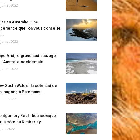
 juillet 2022
ier en Australie : une
périence que l’on vous conseille
...
 juillet 2022
pe Arid, le grand sud sauvage
 l’Australie occidentale
 juillet 2022
w South Wales : la côte sud de
llongong à Batemans...
juillet 2022
ntgomery Reef : lieu iconique
r la côte du Kimberley
 juin 2022