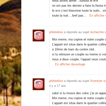
nous avons aimer…surtout le w-e
on est pas les dernier a faire la fiest
le w-e c’est klaxonne toute la nuits…sire
toute la nuit….bref pas…
En afficher
philetelise
a répondu au sujet
recherche 
Moi meme, ma copine et notre couple de
L’appart est situe dans le quartier colli
a 10min de tram du centre cbd..
si tu retrouve un couple ou meme si vo
nous a deux couple, l’appart nous cout
En afficher davantage
philetelise
a répondu au sujet
Aventure su
il y a 17 ans
salut si tu trouve des coloc j’ai un appar
Moi meme, ma copine et notre couple de
L’appart est situe dans le quartier colli