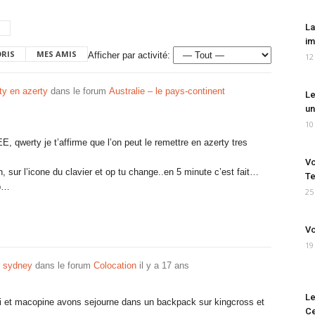
La
im
ORIS
MES AMIS
Afficher par activité:
12
ty en azerty
dans le forum
Australie – le pays-continent
Le
un
10
 qwerty je t’affirme que l’on peut le remettre en azerty tres
Vo
, sur l’icone du clavier et op tu change..en 5 minute c’est fait…
Te
xp…
25
Vo
19
 sydney
dans le forum
Colocation
il y a 17 ans
Le
i et macopine avons sejourne dans un backpack sur kingcross et
Ce