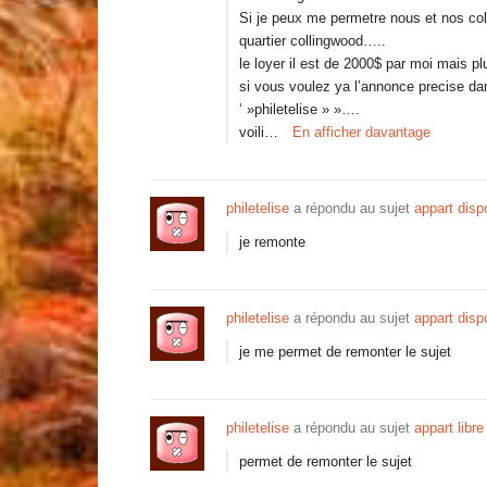
Si je peux me permetre nous et nos col
quartier collingwood…..
le loyer il est de 2000$ par moi mais 
si vous voulez ya l’annonce precise da
‘ »philetelise » »….
voili…
En afficher davantage
philetelise
a répondu au sujet
appart dis
je remonte
philetelise
a répondu au sujet
appart dis
je me permet de remonter le sujet
philetelise
a répondu au sujet
appart libr
permet de remonter le sujet