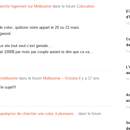
herche logement sur Melbourne
dans le forum
Colocation
D’
d’
15
 coloc, quittons notre appart le 20 ou 21 mars.
ngwood..
Ca
da
us ete tout seul c’est geniale…
7 
ait 1000$ par mois par couple autant te dire que ca va…
L’
au
e melbourne
dans le forum
Melbourne – Victoria
il y a 17 ans
10
e sujet!!!
Ad
ac
3 
 quelqu'un de chercher une coloc à plusieurs…
dans le forum
Su
de