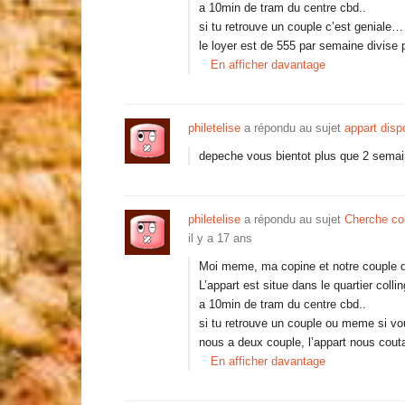
a 10min de tram du centre cbd..
si tu retrouve un couple c’est geniale…
le loyer est de 555 par semaine divis
En afficher davantage
philetelise
a répondu au sujet
appart dis
depeche vous bientot plus que 2 sema
philetelise
a répondu au sujet
Cherche col
il y a 17 ans
Moi meme, ma copine et notre couple de
L’appart est situe dans le quartier coll
a 10min de tram du centre cbd..
si tu retrouve un couple ou meme si vo
nous a deux couple, l’appart nous cout
En afficher davantage