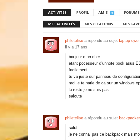
ACTIVITÉS
PROFIL
AMIS
FORUMS
0
MES ACTIVITÉS
MES CITATIONS
MES FAV
philetelise
a répondu au sujet
laptop qwer
il y a 17 ans
bonjour mon cher
etant pocesseur d’unnote book asus EEE,
facilement….
tu va juste sur panneau de configuration
moi je te parle de ca sur un windows 
le reste je ne sais pas
saloute
philetelise
a répondu au sujet
backpacker
salut
je ne connai pas ce backpack mais mo