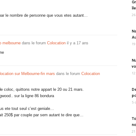
Gr
îl
26
e par le nombre de personne que vous etes autant…
Na
Au
po melbourne
dans le forum
Colocation
il y a 17 ans
19
ine
Nu
vo
12
ocation sur Melbourne-fin mars
dans le forum
Colocation
 coloc, quittons notre appart le 20 ou 21 mars.
De
po
ingwood.. sur la ligne 86 bondura
5 
us ete tout seul c’est geniale…
ait 250$ par couple par sem autant te dire que…
To
no
21