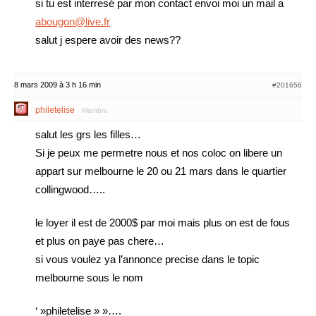
si tu est interresé par mon contact envoi moi un mail a
abougon@live.fr
salut j espere avoir des news??
8 mars 2009 à 3 h 16 min
#201656
philetelise
Membre
salut les grs les filles…
Si je peux me permetre nous et nos coloc on libere un
appart sur melbourne le 20 ou 21 mars dans le quartier
collingwood…..
le loyer il est de 2000$ par moi mais plus on est de fous
et plus on paye pas chere…
si vous voulez ya l’annonce precise dans le topic
melbourne sous le nom
‘ »philetelise » »….