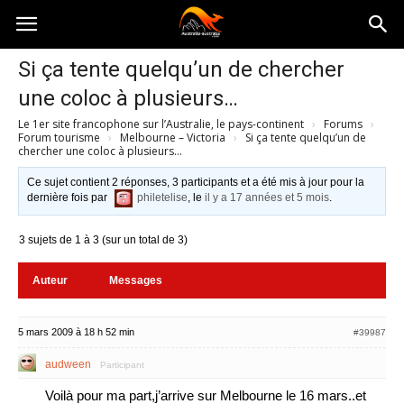
Australia-
Si ça tente quelqu’un de chercher
une coloc à plusieurs…
australie.com
Le 1er site francophone sur l’Australie, le pays-continent
›
Forums
›
Forum tourisme
›
Melbourne – Victoria
›
Si ça tente quelqu’un de
chercher une coloc à plusieurs…
Ce sujet contient 2 réponses, 3 participants et a été mis à jour pour la
dernière fois par
philetelise
, le
il y a 17 années et 5 mois
.
3 sujets de 1 à 3 (sur un total de 3)
Auteur
Messages
5 mars 2009 à 18 h 52 min
#39987
audween
Participant
Voilà pour ma part,j’arrive sur Melbourne le 16 mars..et