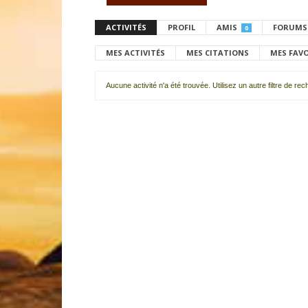
ACTIVITÉS
PROFIL
AMIS
FORUMS
0
MES ACTIVITÉS
MES CITATIONS
MES FAV
Aucune activité n'a été trouvée. Utilisez un autre filtre de re