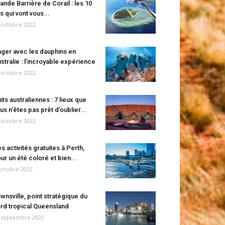
ande Barrière de Corail : les 10
es qui vont vous...
 octobre 2022
ger avec les dauphins en
stralie : l’incroyable expérience
 octobre 2022
its australiennes : 7 lieux que
us n’êtes pas prêt d’oublier...
 octobre 2022
s activités gratuites à Perth,
ur un été coloré et bien...
octobre 2022
wnsville, point stratégique du
rd tropical Queensland
 septembre 2022