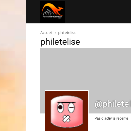
Australia-
Accueil
philetelise
australie.com
philetelise
@philetel
Pas d’activité récente