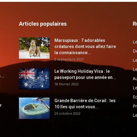
Articles populaires
R
Marsupiaux : 7 adorables
Le
créatures dont vous allez faire
Dé
la connaissance...
2 septembre 2021
Le
Le
Le Working Holiday Visa : le
...
passeport pour une année en...
Au
18 février 2022
Le
E
Grande Barrière de Corail : les
r
Pr
10 îles qui vont vous...
26 octobre 2022
Le