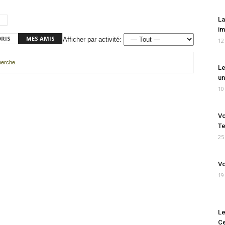
La
im
ORIS
MES AMIS
Afficher par activité:
12
cherche.
Le
un
10
Vo
Te
25
Vo
19
Le
Ce