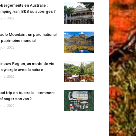
bergements en Australie :
mping, van, B&B ou auberges ?
 juin 2022
adle Mountain : un parc national
 patrimoine mondial
 juin 2022
inbow Region, un mode de vie
 synergie avec la nature
 mai 2022
ad trip en Australie : comment
énager son van ?
 mai 2022