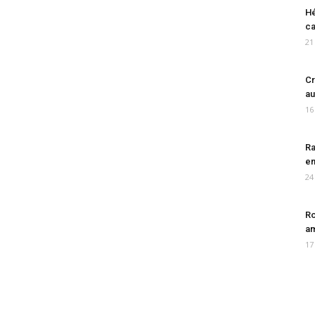
Hé
ca
21
Cr
au
16
Ra
en
24
Ro
am
17