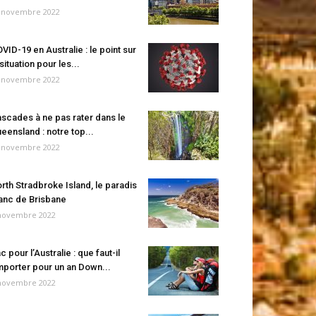
 novembre 2022
VID-19 en Australie : le point sur
 situation pour les...
 novembre 2022
scades à ne pas rater dans le
eensland : notre top...
 novembre 2022
rth Stradbroke Island, le paradis
anc de Brisbane
novembre 2022
c pour l’Australie : que faut-il
porter pour un an Down...
novembre 2022