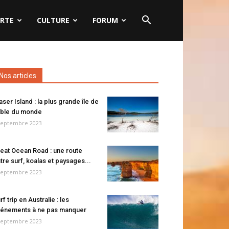
RTE
CULTURE
FORUM
Nos articles
aser Island : la plus grande île de
ble du monde
septembre 2023
eat Ocean Road : une route
tre surf, koalas et paysages...
septembre 2023
rf trip en Australie : les
énements à ne pas manquer
septembre 2023