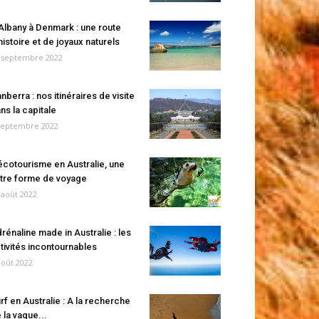
Albany à Denmark : une route
histoire et de joyaux naturels
 septembre 2022
nberra : nos itinéraires de visite
ns la capitale
septembre 2022
écotourisme en Australie, une
tre forme de voyage
 août 2022
rénaline made in Australie : les
tivités incontournables
août 2022
rf en Australie : A la recherche
 la vague...