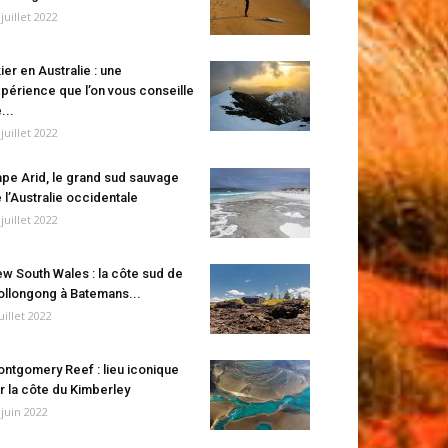
 juillet 2022
ier en Australie : une
périence que l’on vous conseille
...
 juillet 2022
pe Arid, le grand sud sauvage
 l’Australie occidentale
 juillet 2022
w South Wales : la côte sud de
llongong à Batemans...
juillet 2022
ntgomery Reef : lieu iconique
r la côte du Kimberley
 juin 2022