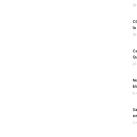
30
CO
la
30
Ca
Qu
23
No
bl
9 
Sa
em
2 