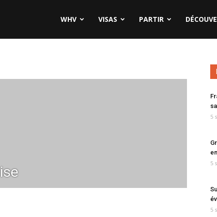
WHV
VISAS
PARTIR
DÉCOUVE
Fr
sa
5 
Gr
en
5 
ise
Su
év
5 