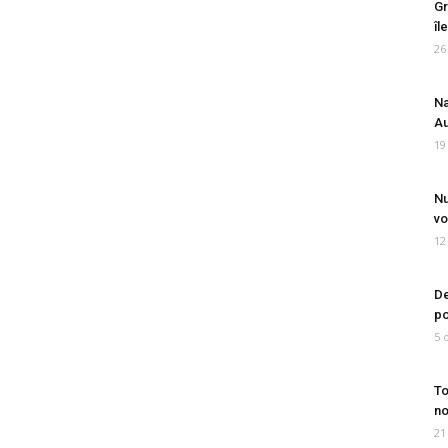
Gr
îl
26
Na
Au
19
Nu
vo
12
De
po
5 
To
no
21