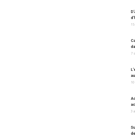
D’
d’
15
Ca
da
7 
L’
au
10
Ad
ac
3 
Su
de