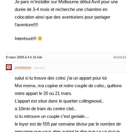
Je pars m’installer sur Melbourne début Avril pour une
durée de 3-4 mois et recherche une chambre en
colocation ainsi que des aventuriers pour partager
l’aventure!!!!
Interéssé!!!
8 mars 2009 à 4 h 16 min
#203244
philetelise
Membre
salut si tu trouve des coloc j’ai un appart pour toi
Moi meme, ma copine et notre couple de coloc, quittons
notre appart le 20 ou 21 mars.
L’appart est situe dans le quartier collingwood..
a 10min de tram du centre cbd..
si tu retrouve un couple c’est geniale…
le loyer est de 555 par semaine divise par le nombre de
personne que vous etes autant te dire que ca va moi je