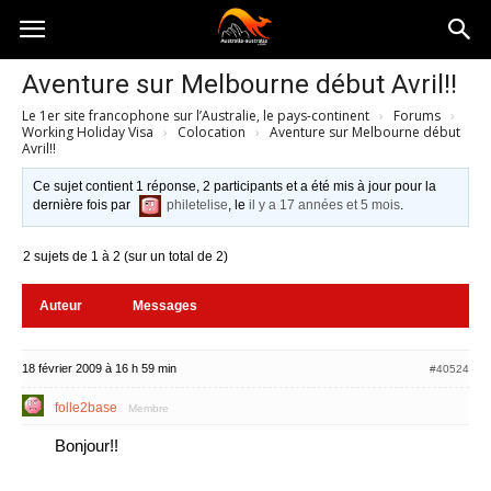
Australia-
Aventure sur Melbourne début Avril!!
Le 1er site francophone sur l’Australie, le pays-continent
›
Forums
›
australie.com
Working Holiday Visa
›
Colocation
›
Aventure sur Melbourne début
Avril!!
Ce sujet contient 1 réponse, 2 participants et a été mis à jour pour la
dernière fois par
philetelise
, le
il y a 17 années et 5 mois
.
2 sujets de 1 à 2 (sur un total de 2)
Auteur
Messages
18 février 2009 à 16 h 59 min
#40524
folle2base
Membre
Bonjour!!