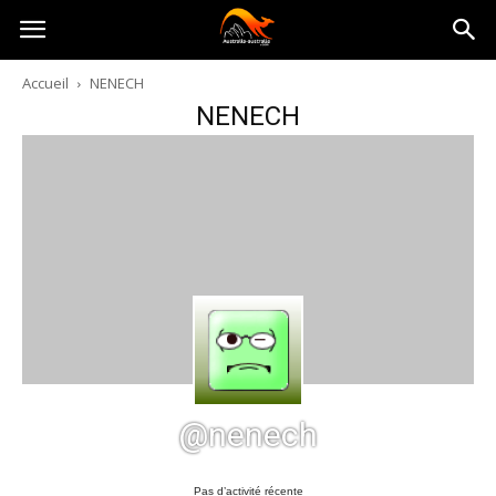
Australia-
Accueil
NENECH
NENECH
australie.com
@nenech
Pas d’activité récente