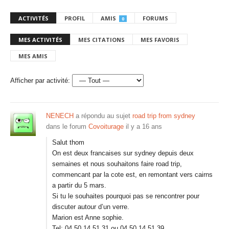
ACTIVITÉS
PROFIL
AMIS
FORUMS
0
MES ACTIVITÉS
MES CITATIONS
MES FAVORIS
MES AMIS
Afficher par activité:
NENECH
a répondu au sujet
road trip from sydney
dans le forum
Covoiturage
il y a 16 ans
Salut thom
On est deux francaises sur sydney depuis deux
semaines et nous souhaitons faire road trip,
commencant par la cote est, en remontant vers cairns
a partir du 5 mars.
Si tu le souhaites pourquoi pas se rencontrer pour
discuter autour d’un verre.
Marion est Anne sophie.
Tel: 04.50.14.51.31 ou 04.50.14.51.39.